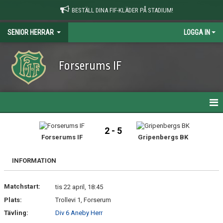
BESTÄLL DINA FIF-KLÄDER PÅ STADIUM!
SENIOR HERRAR
LOGGA IN
Forserums IF
HEM
2 - 5
Forserums IF
Gripenbergs BK
NYHETER
INFORMATION
MATCHER
Matchstart:
TRUPPEN
tis 22 april, 18:45
Plats:
Trollevi 1, Forserum
BILDGALLERI
Tävling:
Div 6 Aneby Herr