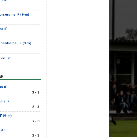
s AIF
orserums IF (9-m)
s IF
ripenbergs BK (9-m)
erbymo
ER
s IF
3 - 1
ums IF
2 - 3
F (9-m)
7 - 0
 AIS
3 - 3