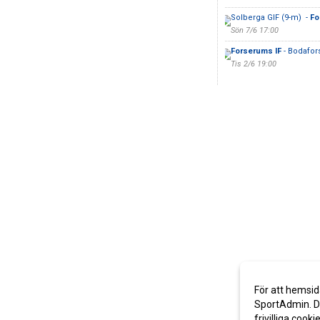
Solberga GIF (9-m) -
Fo
Sön 7/6 17:00
Forserums IF
- Bodafor
Tis 2/6 19:00
För att hemsid
SportAdmin. De
frivilliga cooki