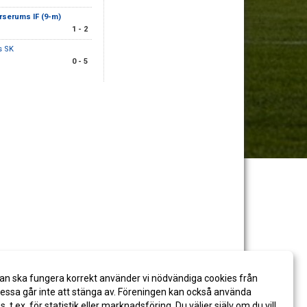
rserums IF (9-m)
1 - 2
s SK
0 - 5
an ska fungera korrekt använder vi nödvändiga cookies från
ssa går inte att stänga av. Föreningen kan också använda
es, t.ex. för statistik eller marknadsföring. Du väljer själv om du vill