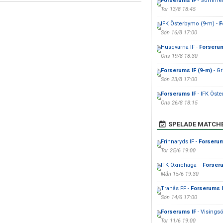
Forserums IF
- Sommen
Tor 13/8 18:45
IFK Österbymo (9-m) -
F
Sön 16/8 17:00
Husqvarna IF -
Forserum
Ons 19/8 18:30
Forserums IF (9-m)
- G
Sön 23/8 17:00
Forserums IF
- IFK Öst
Ons 26/8 18:15
SPELADE MATCH
Frinnaryds IF -
Forserum
Tor 25/6 19:00
IFK Öxnehaga -
Forser
Mån 15/6 19:30
Tranås FF -
Forserums I
Sön 14/6 17:00
Forserums IF
- Visingsö
Tor 11/6 19:00