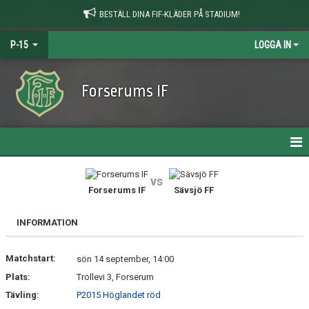
BESTÄLL DINA FIF-KLÄDER PÅ STADIUM!
P-15
LOGGA IN
Forserums IF
HEM
vs
Forserums IF
Sävsjö FF
NYHETER
INFORMATION
KALENDER
Matchstart:
MATCHER
sön 14 september, 14:00
Plats:
Trollevi 3, Forserum
TRUPPEN
Tävling:
P2015 Höglandet röd