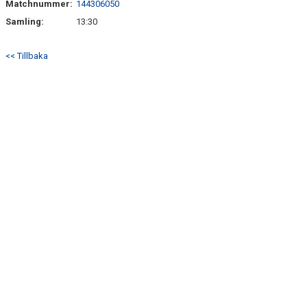
Matchnummer:
144306050
BILDGALLERI
Samling:
13:30
DOKUMENT
<< Tillbaka
KONTAKT