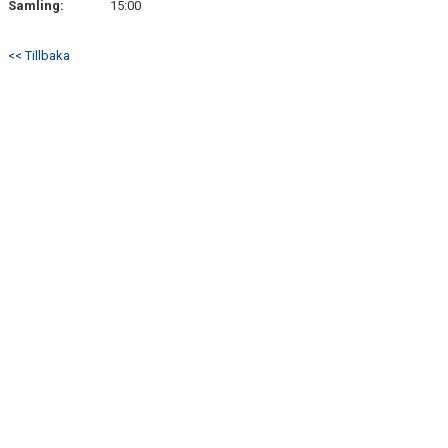
Samling:
15:00
BILDGALLERI
<< Tillbaka
DOKUMENT
KONTAKT