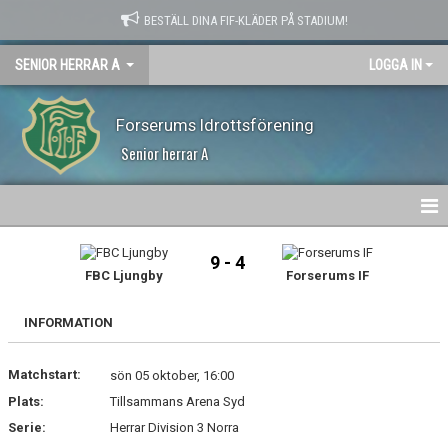
BESTÄLL DINA FIF-KLÄDER PÅ STADIUM!
SENIOR HERRAR A
LOGGA IN
Forserums Idrottsförening
Senior herrar A
HEM
9 - 4
FBC Ljungby
Forserums IF
NYHETER
INFORMATION
KALENDER
Matchstart:
MATCHER
sön 05 oktober, 16:00
Plats:
Tillsammans Arena Syd
TRUPPEN
Serie:
Herrar Division 3 Norra