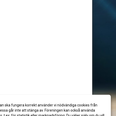
an ska fungera korrekt använder vi nödvändiga cookies från
ssa går inte att stänga av. Föreningen kan också använda
es, t.ex. för statistik eller marknadsföring. Du väljer själv om du vill