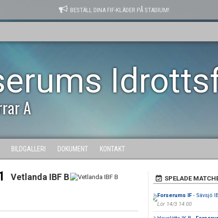
BESTÄLL DINA FIF-KLÄDER PÅ STADIUM!
serums Idrotts
rrar A
BILDGALLERI
DOKUMENT
KONTAKT
1
Vetlanda IBF B
SPELADE MATCH
Forserums IF
- Sävsjö I
Lör 14/3 14:00