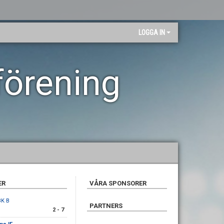
LOGGA IN
förening
ER
VÅRA SPONSORER
BK B
PARTNERS
2 - 7