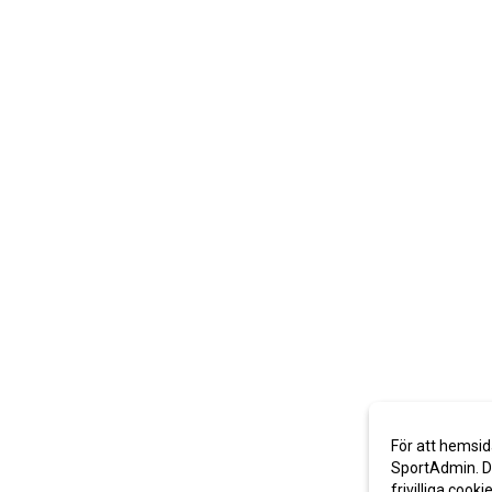
För att hemsid
SportAdmin. De
frivilliga cooki