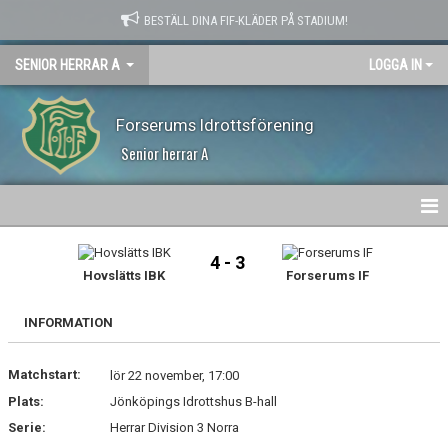
BESTÄLL DINA FIF-KLÄDER PÅ STADIUM!
SENIOR HERRAR A
LOGGA IN
Forserums Idrottsförening
Senior herrar A
HEM
4 - 3
Hovslätts IBK
Forserums IF
NYHETER
INFORMATION
KALENDER
Matchstart:
MATCHER
lör 22 november, 17:00
Plats:
Jönköpings Idrottshus B-hall
TRUPPEN
Serie:
Herrar Division 3 Norra