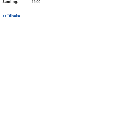
Samling:
16:00
BILDGALLERI
<< Tillbaka
DOKUMENT
KONTAKT