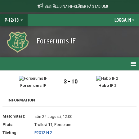
BESTÄLL DINA FIF-KLÄDER PÅ STADIUM!
P-12/13
LOGGA IN
Forserums IF
HEM
3 - 10
Forserums IF
Habo IF 2
NYHETER
INFORMATION
KALENDER
Matchstart:
MATCHER
sön 24 augusti, 12:00
Plats:
Trollevi 11, Forserum
TRUPPEN
Tävling:
P2012 N 2