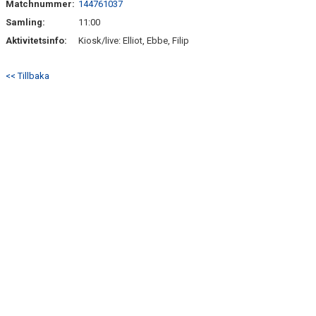
Matchnummer:
144761037
BILDGALLERI
Samling:
11:00
DOKUMENT
Aktivitetsinfo:
Kiosk/live: Elliot, Ebbe, Filip
KONTAKT
<< Tillbaka