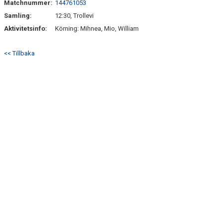
Matchnummer:
144761053
BILDGALLERI
Samling:
12:30, Trollevi
DOKUMENT
Aktivitetsinfo:
Körning: Mihnea, Mio, William
KONTAKT
<< Tillbaka