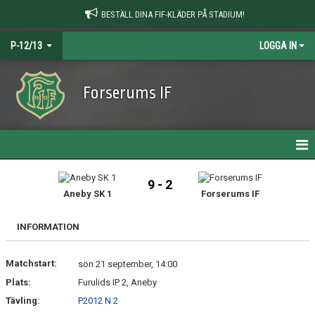
BESTÄLL DINA FIF-KLÄDER PÅ STADIUM!
P-12/13
LOGGA IN
Forserums IF
HEM
9 - 2
Aneby SK 1
Forserums IF
NYHETER
INFORMATION
KALENDER
Matchstart:
MATCHER
sön 21 september, 14:00
Plats:
Furulids IP 2, Aneby
TRUPPEN
Tävling:
P2012 N 2