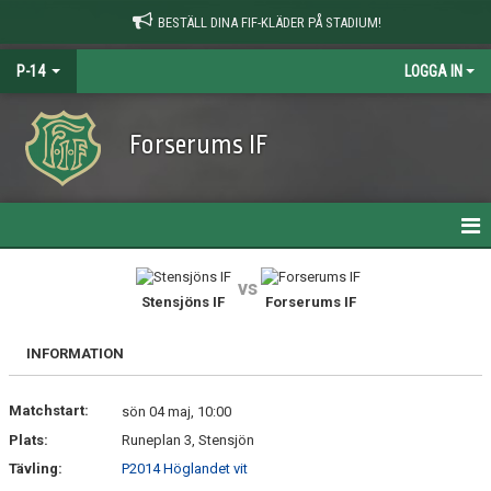
BESTÄLL DINA FIF-KLÄDER PÅ STADIUM!
P-14
LOGGA IN
Forserums IF
HEM
vs
Stensjöns IF
Forserums IF
NYHETER
INFORMATION
KALENDER
Matchstart:
MATCHER
sön 04 maj, 10:00
Plats:
Runeplan 3, Stensjön
TRUPPEN
Tävling:
P2014 Höglandet vit