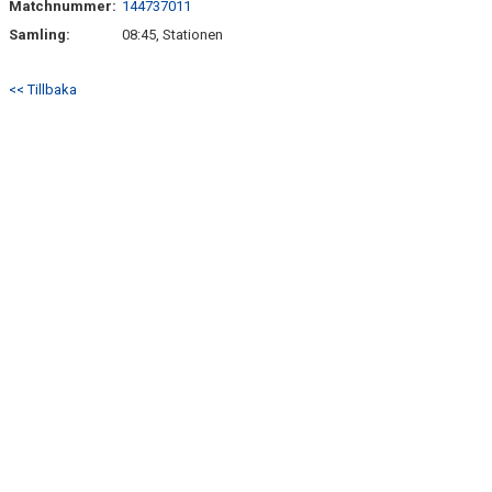
Matchnummer:
144737011
BILDGALLERI
Samling:
08:45, Stationen
DOKUMENT
<< Tillbaka
KONTAKT