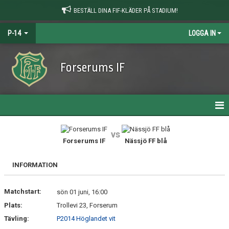
BESTÄLL DINA FIF-KLÄDER PÅ STADIUM!
P-14
LOGGA IN
Forserums IF
HEM
vs
Forserums IF
Nässjö FF blå
NYHETER
INFORMATION
KALENDER
Matchstart:
MATCHER
sön 01 juni, 16:00
Plats:
Trollevi 23, Forserum
TRUPPEN
Tävling:
P2014 Höglandet vit