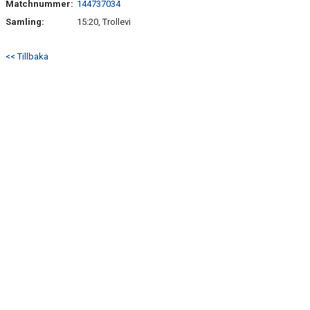
Matchnummer:
144737034
BILDGALLERI
Samling:
15:20, Trollevi
DOKUMENT
<< Tillbaka
KONTAKT