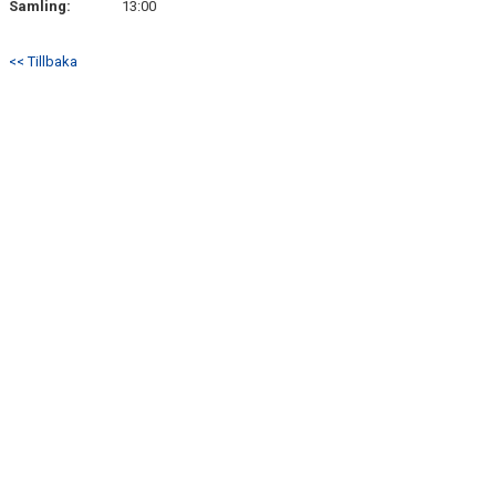
Samling:
13:00
BILDGALLERI
<< Tillbaka
DOKUMENT
KONTAKT