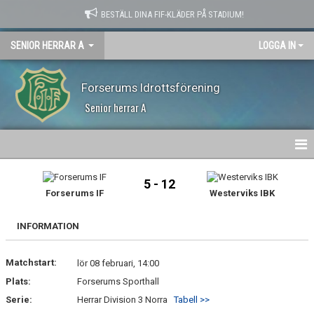
BESTÄLL DINA FIF-KLÄDER PÅ STADIUM!
SENIOR HERRAR A
LOGGA IN
Forserums Idrottsförening
Senior herrar A
HEM
5 - 12
Forserums IF
Westerviks IBK
NYHETER
INFORMATION
KALENDER
Matchstart:
MATCHER
lör 08 februari, 14:00
Plats:
Forserums Sporthall
TRUPPEN
Serie:
Herrar Division 3 Norra
Tabell >>