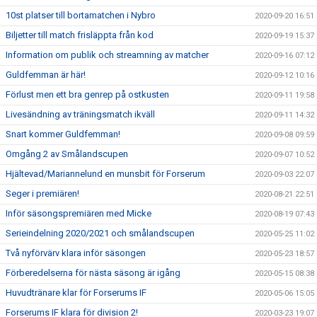
10st platser till bortamatchen i Nybro
2020-09-20 16:51
Biljetter till match frisläppta från kod
2020-09-19 15:37
Information om publik och streamning av matcher
2020-09-16 07:12
Guldfemman är här!
2020-09-12 10:16
Förlust men ett bra genrep på ostkusten
2020-09-11 19:58
Livesändning av träningsmatch ikväll
2020-09-11 14:32
Snart kommer Guldfemman!
2020-09-08 09:59
Omgång 2 av Smålandscupen
2020-09-07 10:52
Hjältevad/Mariannelund en munsbit för Forserum
2020-09-03 22:07
Seger i premiären!
2020-08-21 22:51
Inför säsongspremiären med Micke
2020-08-19 07:43
Serieindelning 2020/2021 och smålandscupen
2020-05-25 11:02
Två nyförvärv klara inför säsongen
2020-05-23 18:57
Förberedelserna för nästa säsong är igång
2020-05-15 08:38
Huvudtränare klar för Forserums IF
2020-05-06 15:05
Forserums IF klara för division 2!
2020-03-23 19:07