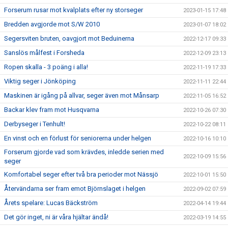
Forserum rusar mot kvalplats efter ny storseger
2023-01-15 17:48
Bredden avgjorde mot S/W 2010
2023-01-07 18:02
Segersviten bruten, oavgjort mot Beduinerna
2022-12-17 09:33
Sanslös målfest i Forsheda
2022-12-09 23:13
Ropen skalla - 3 poäng i alla!
2022-11-19 17:33
Viktig seger i Jönköping
2022-11-11 22:44
Maskinen är igång på allvar, seger även mot Månsarp
2022-11-05 16:52
Backar klev fram mot Husqvarna
2022-10-26 07:30
Derbyseger i Tenhult!
2022-10-22 08:11
En vinst och en förlust för seniorerna under helgen
2022-10-16 10:10
Forserum gjorde vad som krävdes, inledde serien med
2022-10-09 15:56
seger
Komfortabel seger efter två bra perioder mot Nässjö
2022-10-01 15:50
Återvändarna ser fram emot Björnslaget i helgen
2022-09-02 07:59
Årets spelare: Lucas Bäckström
2022-04-14 19:44
Det gör inget, ni är våra hjältar ändå!
2022-03-19 14:55