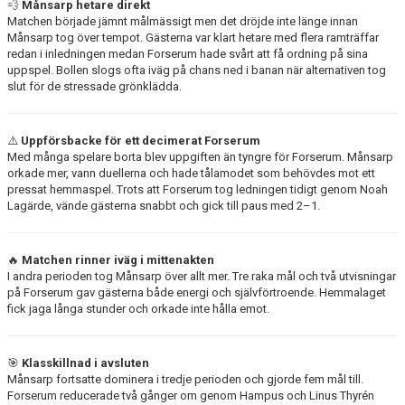
💨
Månsarp hetare direkt
BILDGALLERI
Matchen började jämnt målmässigt men det dröjde inte länge innan
Månsarp tog över tempot. Gästerna var klart hetare med flera ramträffar
DOKUMENT
redan i inledningen medan Forserum hade svårt att få ordning på sina
uppspel. Bollen slogs ofta iväg på chans ned i banan när alternativen tog
slut för de stressade grönklädda.
KONTAKT
⚠️
Uppförsbacke för ett decimerat Forserum
Med många spelare borta blev uppgiften än tyngre för Forserum. Månsarp
orkade mer, vann duellerna och hade tålamodet som behövdes mot ett
pressat hemmaspel. Trots att Forserum tog ledningen tidigt genom Noah
Lagärde, vände gästerna snabbt och gick till paus med 2–1.
🔥
Matchen rinner iväg i mittenakten
I andra perioden tog Månsarp över allt mer. Tre raka mål och två utvisningar
på Forserum gav gästerna både energi och självförtroende. Hemmalaget
fick jaga långa stunder och orkade inte hålla emot.
🎯
Klasskillnad i avsluten
Månsarp fortsatte dominera i tredje perioden och gjorde fem mål till.
Forserum reducerade två gånger om genom Hampus och Linus Thyrén