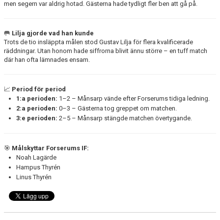
men segern var aldrig hotad. Gästerna hade tydligt fler ben att gå på.
🥅
Lilja gjorde vad han kunde
Trots de tio insläppta målen stod Gustav Lilja för flera kvalificerade
räddningar. Utan honom hade siffrorna blivit ännu större – en tuff match
där han ofta lämnades ensam.
📈
Period för period
1:a perioden:
1–2 – Månsarp vände efter Forserums tidiga ledning.
2:a perioden:
0–3 – Gästerna tog greppet om matchen.
3:e perioden:
2–5 – Månsarp stängde matchen övertygande.
🎯
Målskyttar Forserums IF:
Noah Lagärde
Hampus Thyrén
Linus Thyrén