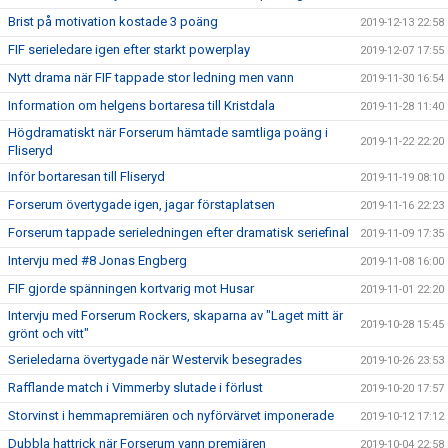
Brist på motivation kostade 3 poäng
2019-12-13 22:58
FIF serieledare igen efter starkt powerplay
2019-12-07 17:55
Nytt drama när FIF tappade stor ledning men vann
2019-11-30 16:54
Information om helgens bortaresa till Kristdala
2019-11-28 11:40
Högdramatiskt när Forserum hämtade samtliga poäng i
2019-11-22 22:20
Fliseryd
Inför bortaresan till Fliseryd
2019-11-19 08:10
Forserum övertygade igen, jagar förstaplatsen
2019-11-16 22:23
Forserum tappade serieledningen efter dramatisk seriefinal
2019-11-09 17:35
Intervju med #8 Jonas Engberg
2019-11-08 16:00
FIF gjorde spänningen kortvarig mot Husar
2019-11-01 22:20
Intervju med Forserum Rockers, skaparna av "Laget mitt är
2019-10-28 15:45
grönt och vitt"
Serieledarna övertygade när Westervik besegrades
2019-10-26 23:53
Rafflande match i Vimmerby slutade i förlust
2019-10-20 17:57
Storvinst i hemmapremiären och nyförvärvet imponerade
2019-10-12 17:12
Dubbla hattrick när Forserum vann premiären
2019-10-04 22:58