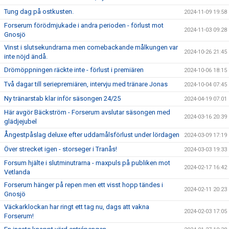
Tung dag på ostkusten.
2024-11-09 19:58
Forserum förödmjukade i andra perioden - förlust mot
2024-11-03 09:28
Gnosjö
Vinst i slutsekundrarna men comebackande målkungen var
2024-10-26 21:45
inte nöjd ändå.
Drömöppningen räckte inte - förlust i premiären
2024-10-06 18:15
Två dagar till seriepremiären, intervju med tränare Jonas
2024-10-04 07:45
Ny tränarstab klar inför säsongen 24/25
2024-04-19 07:01
Här avgör Bäckström - Forserum avslutar säsongen med
2024-03-16 20:39
glädjejubel
Ångestpåslag deluxe efter uddamålsförlust under lördagen
2024-03-09 17:19
Över strecket igen - storseger i Tranås!
2024-03-03 19:33
Forsum hjälte i slutminutrarna - maxpuls på publiken mot
2024-02-17 16:42
Vetlanda
Forserum hänger på repen men ett visst hopp tändes i
2024-02-11 20:23
Gnosjö
Väckarklockan har ringt ett tag nu, dags att vakna
2024-02-03 17:05
Forserum!