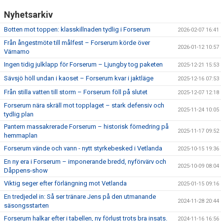
Nyhetsarkiv
Botten mot toppen: klasskillnaden tydlig i Forserum
2026-02-07 16:41
Från ångestmöte till målfest – Forserum körde över
2026-01-12 10:57
Värnamo
Ingen tidig julklapp för Forserum – Ljungby tog paketen
2025-12-21 15:53
Sävsjö höll undan i kaoset – Forserum kvar i jaktläge
2025-12-16 07:53
Från stilla vatten till storm – Forserum föll på slutet
2025-12-07 12:18
Forserum nära skräll mot topplaget – stark defensiv och
2025-11-24 10:05
tydlig plan
Pantern massakrerade Forserum – historisk förnedring på
2025-11-17 09:52
hemmaplan
Forserum vände och vann - nytt styrkebesked i Vetlanda
2025-10-15 19:36
En ny era i Forserum – imponerande bredd, nyförvärv och
2025-10-09 08:04
Dåppens-show
Viktig seger efter förlängning mot Vetlanda
2025-01-15 09:16
En tredjedel in: Så ser tränare Jens på den utmanande
2024-11-28 20:44
säsongsstarten
Forserum halkar efter i tabellen, ny förlust trots bra insats.
2024-11-16 16:56