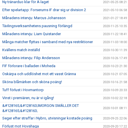
Ny tränarduo klar för A-laget
2021-05-25 08:21
Efter spelartapp: Forserums IF drar sig ur division 2
2021-05-10 06:58
Månadens intervju: Marcus Johansson
2021-01-27 18:49
Tävlingsverksamhetens pausning förlängd
2020-11-25 10:35
Månadens intervju: Liam Quistander
2020-11-22 18:41
Många matcher flyttas i samband med nya restriktioner
2020-11-03 18:00
Kvällens match inställd
2020-10-30 11:39
Månadens intervju: Filip Andersson
2020-10-26 17:49
FIF förlorare i balladen i Moheda
2020-10-23 21:30
Oskärpa och uddlöshet mot ett vasst Gränna
2020-10-21 07:05
Sköna blåmärken och sköna poäng!
2020-10-16 21:58
Tuff förlust i Hovmantorp
2020-10-09 20:33
Vinst i premiären, nu är vi igång!
2020-10-02 22:18
&#128165;&#128163;IMORGON SMÄLLER DET
2020-10-01 08:11
&#128165;&#128163;
Seger efter straffar i Nybro, utvisningar kostade poäng
2020-09-25 22:06
Förlust mot Hovshaga
2020-09-20 17:22