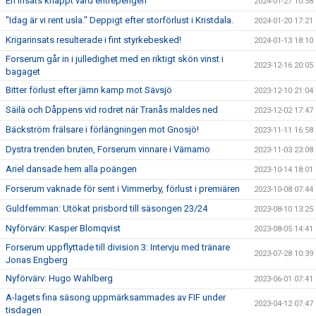
En insats knappt värd entrépengen
2024-01-27 10:38
"Idag är vi rent usla." Deppigt efter storförlust i Kristdala.
2024-01-20 17:21
Krigarinsats resulterade i fint styrkebesked!
2024-01-13 18:10
Forserum går in i julledighet med en riktigt skön vinst i
2023-12-16 20:05
bagaget
Bitter förlust efter jämn kamp mot Sävsjö
2023-12-10 21:04
Säilä och Dåppens vid rodret när Tranås maldes ned
2023-12-02 17:47
Bäckström frälsare i förlängningen mot Gnosjö!
2023-11-11 16:58
Dystra trenden bruten, Forserum vinnare i Värnamo
2023-11-03 23:08
Ariel dansade hem alla poängen
2023-10-14 18:01
Forserum vaknade för sent i Vimmerby, förlust i premiären
2023-10-08 07:44
Guldfemman: Utökat prisbord till säsongen 23/24
2023-08-10 13:25
Nyförvärv: Kasper Blomqvist
2023-08-05 14:41
Forserum uppflyttade till division 3: Intervju med tränare
2023-07-28 10:39
Jonas Engberg
Nyförvärv: Hugo Wahlberg
2023-06-01 07:41
A-lagets fina säsong uppmärksammades av FIF under
2023-04-12 07:47
tisdagen