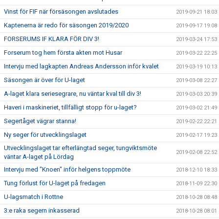
Vinst för FIF när försäsongen avslutades
2019-09-21 18:03
Kaptenerna är redo för säsongen 2019/2020
2019-09-17 19:08
FORSERUMS IF KLARA FÖR DIV 3!
2019-03-24 17:53
Forserum tog hem första akten mot Husar
2019-03-22 22:25
Intervju med lagkapten Andreas Andersson inför kvalet
2019-03-19 10:13
Säsongen är över för U-laget
2019-03-08 22:27
A-laget klara seriesegrare, nu väntar kval till div 3!
2019-03-03 20:39
Haveri i maskineriet, tillfälligt stopp för u-laget?
2019-03-02 21:49
Segertåget vägrar stanna!
2019-02-22 22:21
Ny seger för utvecklingslaget
2019-02-17 19:23
Utvecklingslaget tar efterlängtad seger, tungviktsmöte
2019-02-08 22:52
väntar A-laget på Lördag
Intervju med "Knoen" inför helgens toppmöte
2018-12-10 18:33
Tung förlust för U-laget på fredagen
2018-11-09 22:30
U-lagsmatch i Rottne
2018-10-28 08:48
3:e raka segern inkasserad
2018-10-28 08:01