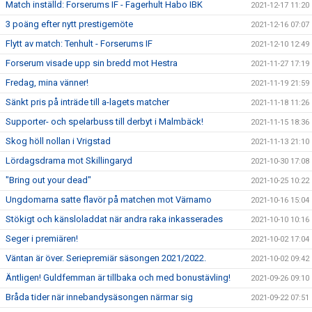
Match inställd: Forserums IF - Fagerhult Habo IBK
2021-12-17 11:20
3 poäng efter nytt prestigemöte
2021-12-16 07:07
Flytt av match: Tenhult - Forserums IF
2021-12-10 12:49
Forserum visade upp sin bredd mot Hestra
2021-11-27 17:19
Fredag, mina vänner!
2021-11-19 21:59
Sänkt pris på inträde till a-lagets matcher
2021-11-18 11:26
Supporter- och spelarbuss till derbyt i Malmbäck!
2021-11-15 18:36
Skog höll nollan i Vrigstad
2021-11-13 21:10
Lördagsdrama mot Skillingaryd
2021-10-30 17:08
"Bring out your dead"
2021-10-25 10:22
Ungdomarna satte flavör på matchen mot Värnamo
2021-10-16 15:04
Stökigt och känsloladdat när andra raka inkasserades
2021-10-10 10:16
Seger i premiären!
2021-10-02 17:04
Väntan är över. Seriepremiär säsongen 2021/2022.
2021-10-02 09:42
Äntligen! Guldfemman är tillbaka och med bonustävling!
2021-09-26 09:10
Bråda tider när innebandysäsongen närmar sig
2021-09-22 07:51