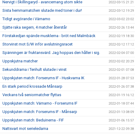
Nervigt i Skillingaryd - avancemang utom sikte
2022-03-15 21:21
Sista hemmamatchen slutade med toner i dur!
2022-03-12 19:29
Tidigt avgörande i Värnamo
2022-03-02 23:02
Sjätte raka segern, 4 matcher återstår
2022-02-26 13:44
Förstakedjan spände musklerna - bröt ned Malmbäck
2022-02-19 18:30
Storvinst mot S/W inför avslutningsracet
2022-02-12 17:12
Spänningen är fruktansvärd. Jag hoppas den håller i sig.
2022-02-04 07:00
Uppskjutna matcher
2022-02-02 20:29
Sekunddrama i Tenhult slutade i vinst
2022-02-01 07:08
Uppskjuten match: Forserums IF - Huskvarna IK
2022-01-28 07:53
En stark period krossade Månsarp
2022-01-26 07:38
Veckans två seniormatcher flyttas
2022-01-19 16:12
Uppskjuten match: Värnamo - Forserums IF
2022-01-18 07:44
Uppskjuten match: Forserums IF - Månsarp
2022-01-13 08:09
Uppskjuten match: Beduinerna - FIF
2022-01-06 15:57
Nattsvart mot serieledarna
2021-12-22 09:38