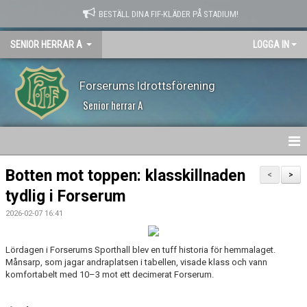
BESTÄLL DINA FIF-KLÄDER PÅ STADIUM!
SENIOR HERRAR A
LOGGA IN
Forserums Idrottsförening
Senior herrar A
HEM
Botten mot toppen: klasskillnaden
<
>
tydlig i Forserum
NYHETER
2026-02-07 16:41
KALENDER
Lördagen i Forserums Sporthall blev en tuff historia för hemmalaget.
MATCHER
Månsarp, som jagar andraplatsen i tabellen, visade klass och vann
komfortabelt med 10–3 mot ett decimerat Forserum.
TRUPPEN