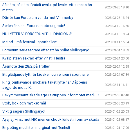
Så nära, så nära. Brutalt avslut på kvalet efter makalös
2023-03-26 18:10
match.
Därför kan Forserum vända mot Vimmerby
2023-03-25 13:24
Serien är klar - Forserum obesegrade!
2023-03-19 16:36
NU LYFTER VI FORSERUM TILL DIVISION 3!
2023-03-15 18:24
Melod... målfestival i sporthallen!
2023-03-11 16:54
Forserum seriesegrare efter att ha nollat Skillingaryd
2023-03-04 18:33
Kvalplatsen säkrad efter vinst i Hestra
2023-02-24 23:00
Årsmöte den 28/2 på Trollevi
2023-02-24 12:55
Ett glädjande lyft för kiosken och entrén i sporthallen
2023-02-24 07:39
Ring jourhavande snickare, taket lyfte när Dåppens
2023-02-11 16:41
avgjorde mot JIK!
Bekymmersamt skadeläge i a-truppen inför mötet med JIK
2023-02-08 07:40
Stök, bök och mycket mål
2023-02-03 23:19
Viktig seger i Skillingaryd!
2023-01-28 20:03
Aj aj aj, vinst mot HIK men en chockförlust i form av skada
2023-01-26 08:17
En poäng med liten marginal mot Tenhult
2023-01-21 17:06