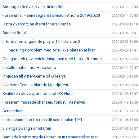
Säsongen är över, kvalet är inställt
2020-03-16 09:43
Forserums IF seriesegrare i division 3 norra 2019/2020!
2020-03-14 20:43
Östra överkört, nu återstår bara Tranås
2020-03-08 18:18
Bussen är full!
2020-03-05 07:41
Information angående play-off till division 2
2020-03-01 11:00
FIF hade inga problem med Ariel, kvalplatsen är klar!
2020-02-29 17:47
Grinig match gav serieledning men med bitter eftersmak
2020-02-22 22:33
Inställd match mot Husqvarna
2020-02-14 09:47
Inbjudan till After-Game på O´learys
2020-02-10 19:00
Invasion i Tenhult slutade i glädjefest
2020-02-08 21:34
Kvaliteten blev avgörande mot IBK Husar
2020-01-25 17:47
Forserum missade chansen, förlust i Västervik
2020-01-19 15:50
Serieledare!
2020-01-11 21:13
Intresseanmälan för resa till seriefinalen 19/1
2020-01-05 15:58
3 viktiga poäng i omstarten
2020-01-03 21:37
Samlade krafter styrde Forserum in i vinnarspåret igen
2019-12-20 22:27