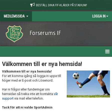
BESTÄLL DINA FIF-KLÄDER PÅ STADIUM!
MEDLEMSSIDA
LOGGA IN
Forserums IF
HEM
Välkommen till er nya hemsida!
Välkommen till er nya hemsida!
NYHETER
För att komma igång så logga in uppe till
höger med er E-post och Lösenord.
Har ni frågor eller funderingar om
hemsidan så tveka inte att kontakta
vår
support
via mail eller telefon.
Tack för att ni valde SportAdmin