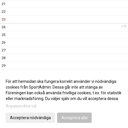
21
22
23
v.35
24
25
26
27
28
29
30
v.36
31
För att hemsidan ska fungera korrekt använder vi nödvändiga
cookies från SportAdmin. Dessa går inte att stänga av.
Föreningen kan också använda frivilliga cookies, t.ex. för statistik
eller marknadsföring. Du väljer själv om du vill acceptera dessa.
Anpassa dina val
Cookie-inställningar
Gå till Webbversion
Acceptera nödvändiga
Acceptera alla