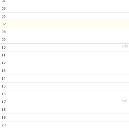
04
BILDGALLERI
05
DOKUMENT
06
07
KONTAKT
08
09
v.33
10
11
12
13
14
15
16
v.34
17
18
19
20