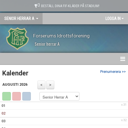
BESTÄLL DINA FIF-KLÄDER PÅ STADIUM!
SENIOR HERRAR A
LOGGA IN
Forserums Idrottsförening
Senior herrar A
HEM
Kalender
Prenumerera >>
NYHETER
AUGUSTI 2026
KALENDER
v.31
01
MATCHER
02
TRUPPEN
v.32
03