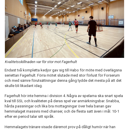
BILDGALLERI
DOKUMENT
KONTAKT
Kvalitetsskillnaden var för stor mot Fagerhult
Endast två kompletta kedjor gav sig till Habo för möte med överlägsna
seriettan Fagerhult. Förra mötet slutade med stor förlust för Forserum
och med sämre förutsättningar denna gång tydde det mesta på att det
skulle bli likadant idag.
Fagerhult hör inte hemma i division 4. Några av spelarna ska snart spela
kval till SSL och kvaliteten på deras spel var anmärkningsbar. Snabba,
hårda passningar och lika bra mottagningar över hela banan gav
hemmalaget massvis med chanser, och de flesta satt även i mål. 10-1
efter en period talar sitt språk.
Hemmalagets tränare visade däremot prov på dåligt humör när han