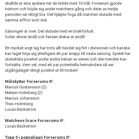
skällde ut sina spelare när de ledde med 10 mål. Forserum gjorde
tvärtom och höjde sig under matchens gång och delar av tredje
perioden var riktigt bra. Det hjälpte föga då matchen slutade med
samma siffror som sist.
Säsongen är över. Det slutade med en brakförlust.
Solen skiner ändå och fansen älskar er ändå!
Ett mycket ungt lag har trots allt hävdat sig fint i divisionen och kanske
kan laget höja sig ytterligare ett par snäpp till nästa säsong. Spelet har
utvecklats positivt under andra halvan av serien och den trenden kan
fortsätta. Vem vet, med ett par potentiella hemvändare så ser
utgångsläget riktigt positivt ut till hösten!
Målskyttar Forserums IF:
Marcus Gustavsson (2)
Melwin Holmberg (2)
Marcus Johansson
Theo Holmberg
Lucas Bäckström
Matchens lirare Forserums IF:
Lucas Bäckström
Topp 5 i poängligan Forserums IF: