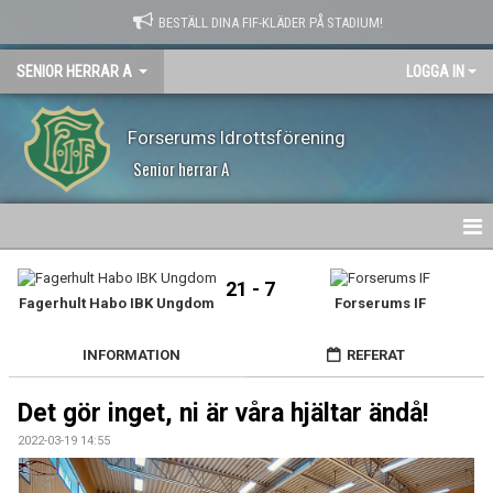
BESTÄLL DINA FIF-KLÄDER PÅ STADIUM!
SENIOR HERRAR A
LOGGA IN
Forserums Idrottsförening
Senior herrar A
HEM
21 - 7
Fagerhult Habo IBK Ungdom
Forserums IF
NYHETER
INFORMATION
REFERAT
KALENDER
Det gör inget, ni är våra hjältar ändå!
MATCHER
2022-03-19 14:55
TRUPPEN