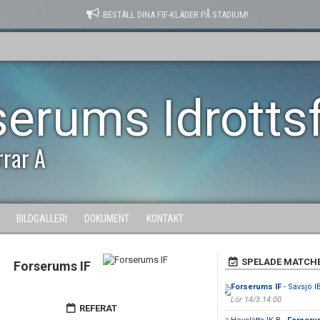
BESTÄLL DINA FIF-KLÄDER PÅ STADIUM!
serums Idrotts
rrar A
BILDGALLERI
DOKUMENT
KONTAKT
SPELADE MATCH
Forserums IF
Forserums IF
- Sävsjö I
Lör 14/3 14:00
REFERAT