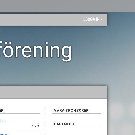
LOGGA IN
förening
ER
VÅRA SPONSORER
BK B
PARTNERS
2 - 7