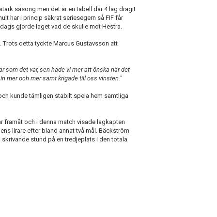
 stark säsong men det är en tabell där 4 lag dragit
lt har i princip säkrat seriesegern så FIF får
fredags gjorde laget vad de skulle mot Hestra.
3. Trots detta tyckte Marcus Gustavsson att
ar som det var, sen hade vi mer att önska när det
 in mer och mer samt krigade till oss vinsten.
"
et och kunde tämligen stabilt spela hem samtliga
ar framåt och i denna match visade lagkapten
ns lirare efter bland annat två mål. Bäckström
i skrivande stund på en tredjeplats i den totala