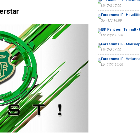
Hovslätts IK B -
Forseru
Lör 7/3 17:00
erstår
Forserums IF
- Hovslätt
Sön 1/3 16:00
IBK Panthern Tenhult -
Fre 20/2 19:30
Forserums IF
- Månsarp
Lör 7/2 14:00
Forserums IF
- Vetlanda
Lör 17/1 14:00