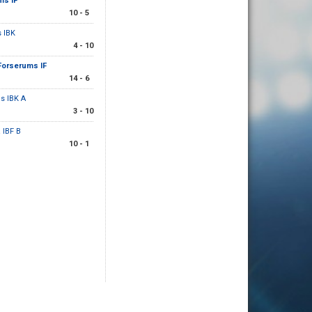
ms IF
10 - 5
s IBK
4 - 10
Forserums IF
14 - 6
s IBK A
3 - 10
 IBF B
10 - 1