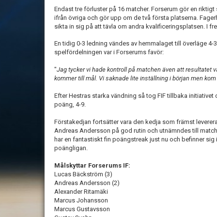
Endast tre förluster på 16 matcher. Forserum gör en riktigt
ifrån övriga och gör upp om de två första platserna. Fagerhu
sikta in sig på att tävla om andra kvalificeringsplatsen. I 
En tidig 0-3 ledning vändes av hemmalaget till överläge 4-
spelfördelningen var i Forserums favör:
"
Jag tycker vi hade kontroll på matchen även att resultatet v
kommer till mål. Vi saknade lite inställning i början men kom
Efter Hestras starka vändning så tog FIF tillbaka initiativ
poäng, 4-9.
Förstakedjan fortsätter vara den kedja som främst leverer
Andreas Andersson på god rutin och utnämndes till matche
har en fantastiskt fin poängstreak just nu och befinner sig 
poängligan.
Målskyttar Forserums IF:
Lucas Bäckström (3)
Andreas Andersson (2)
Alexander Ritamäki
Marcus Johansson
Marcus Gustavsson