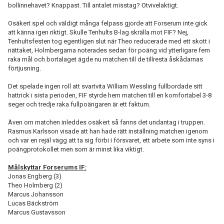
bollinnehavet? Knappast. Till antalet misstag? Otvivelaktigt.
Osäkert spel och väldigt många felpass gjorde att Forserum inte gick
att känna igen riktigt. Skulle Tenhults B-lag skrälla mot FIF? Nej,
Tenhultsfesten tog egentligen slut när Theo reducerade med ett skott i
nättaket, Holmbergarna noterades sedan för poäng vid ytterligare fem
raka mål och bortalaget ägde nu matchen till de tillresta åskådarnas
förtjusning.
Det spelade ingen roll att svartvita William Wessling fullbordade sitt
hattrick i sista perioden, FIF styrde hem matchen till en komfortabel 3-8
seger och tredje raka fullpoängaren är ett faktum.
Även om matchen inleddes osäkert så fanns det undantag i truppen.
Rasmus Karlsson visade att han hade rätt inställning matchen igenom
och var en rejäl vägg att ta sig förbi i försvaret, ett arbete som inte syns i
poängprotokollet men som är minst lika viktigt.
Målskyttar Forserums IF:
Jonas Engberg (3)
Theo Holmberg (2)
Marcus Johansson
Lucas Bäckström
Marcus Gustavsson