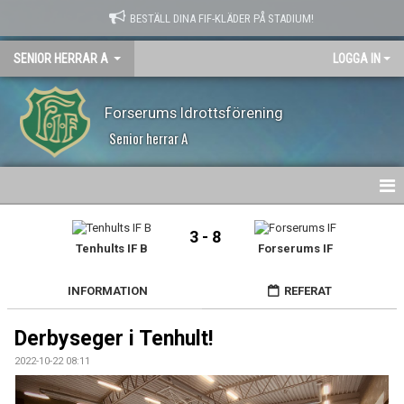
BESTÄLL DINA FIF-KLÄDER PÅ STADIUM!
SENIOR HERRAR A
LOGGA IN
Forserums Idrottsförening
Senior herrar A
HEM
3 - 8
Tenhults IF B
Forserums IF
NYHETER
INFORMATION
REFERAT
KALENDER
Derbyseger i Tenhult!
MATCHER
2022-10-22 08:11
TRUPPEN