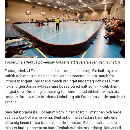
BILDGALLERI
DOKUMENT
KONTAKT
Forserums effektiva powerplay fortsatte att leverera även denna match
Fredagsderby i Tenhult är alltid en trevlig tillställning. Fin hall, mycket
publik och man kan nästan alltid vara garanterad en bra match för
inträdespengen! Fredagens match var inget undantag och dessutom
fick äntligen Jonas avlossa sina bössa på ett sätt som FIF-publiken
längtat efter. Ordentlig islossning för honom med ett hattrick och bra
poängskörd även för bröderna Holmberg när Forserum vände matchen i
Tenhult.
Men det började illa. Forserum kom in helt snett in i matchen och hade
svårt att kontrollera nerverna. Sent ankomna åskådare hann inte ens
sätta sig innan första bollen ramlade in bakom Fabian och innan tio
minuter hade passerat så hade Tenhult dubblat sin ledning. Rättvist till