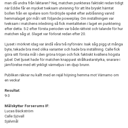
man då undra från läktaren? Nej, matchen punkteras faktiskt redan tidigt
när Eddie får en mycket tveksam utvisning för att lite bryskt hämtat
bollen från en spelare som fördröjde spelet efter avblåsning varvid
hemmalaget gör mål i sitt följande powerplay. Om inställningen var
tveksam i matchens inledning så fick mentaliteten i laget en punktering
efter detta. 5-2 efter första perioden var både rättvist och talande för hur
matchen såg ut. Slaget var förlorat redan efter 20.
Ljuset i mörkret idag var ändå våra två nyförvärv. Isak såg pigg ut många
byte, tekade bra med olika varianter och hade bra inställning. Calle fick
göra sitt första mål i den gröna tröjan och fick faktiskt kvällens högsta
jubel. Det ljuset hade för matchen knappast strålkastarstyrka, snarare i
jämförelse med ett ynkligt värmeljus i en djup brunn.
Publiken räknar nu kallt med en rejäl höjning hemma mot Värnamo om
en vecka!
Resultat:
9-3
Målskyttar Forserums IF:
Lucas Bäckström
Calle Sjövall
Självmål