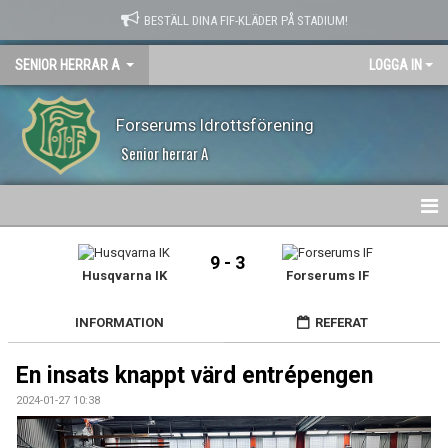
BESTÄLL DINA FIF-KLÄDER PÅ STADIUM!
SENIOR HERRAR A
LOGGA IN
Forserums Idrottsförening
Senior herrar A
HEM
9 - 3
Husqvarna IK
Forserums IF
NYHETER
INFORMATION
REFERAT
KALENDER
En insats knappt värd entrépengen
MATCHER
2024-01-27 10:38
TRUPPEN