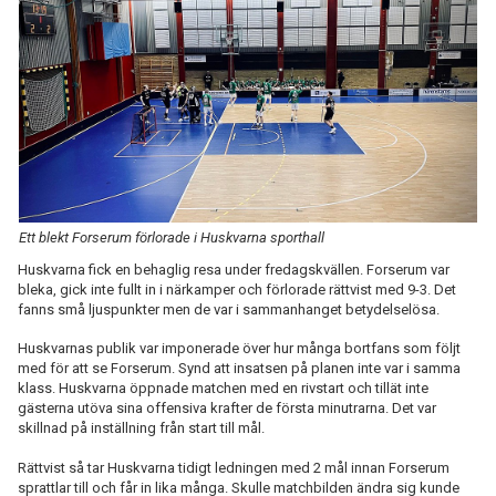
BILDGALLERI
DOKUMENT
KONTAKT
Ett blekt Forserum förlorade i Huskvarna sporthall
Huskvarna fick en behaglig resa under fredagskvällen. Forserum var
bleka, gick inte fullt in i närkamper och förlorade rättvist med 9-3. Det
fanns små ljuspunkter men de var i sammanhanget betydelselösa.
Huskvarnas publik var imponerade över hur många bortfans som följt
med för att se Forserum. Synd att insatsen på planen inte var i samma
klass. Huskvarna öppnade matchen med en rivstart och tillät inte
gästerna utöva sina offensiva krafter de första minutrarna. Det var
skillnad på inställning från start till mål.
Rättvist så tar Huskvarna tidigt ledningen med 2 mål innan Forserum
sprattlar till och får in lika många. Skulle matchbilden ändra sig kunde