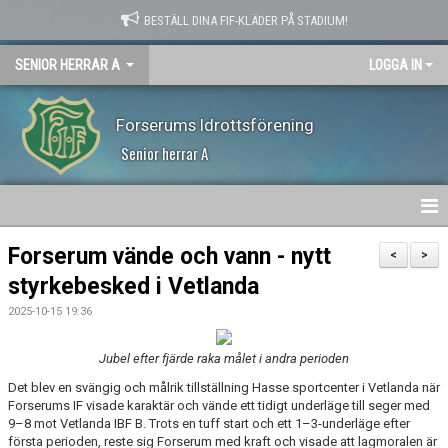
BESTÄLL DINA FIF-KLÄDER PÅ STADIUM!
SENIOR HERRAR A
LOGGA IN
Forserums Idrottsförening
Senior herrar A
HEM
Forserum vände och vann - nytt
<
>
styrkebesked i Vetlanda
NYHETER
2025-10-15 19:36
KALENDER
Jubel efter fjärde raka målet i andra perioden
MATCHER
Det blev en svängig och målrik tillställning Hasse sportcenter i Vetlanda när
Forserums IF visade karaktär och vände ett tidigt underläge till seger med
TRUPPEN
9–8 mot Vetlanda IBF B. Trots en tuff start och ett 1–3-underläge efter
första perioden, reste sig Forserum med kraft och visade att lagmoralen är