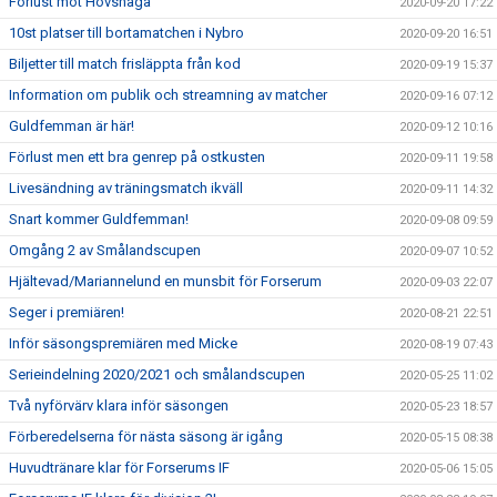
Förlust mot Hovshaga
2020-09-20 17:22
10st platser till bortamatchen i Nybro
2020-09-20 16:51
Biljetter till match frisläppta från kod
2020-09-19 15:37
Information om publik och streamning av matcher
2020-09-16 07:12
Guldfemman är här!
2020-09-12 10:16
Förlust men ett bra genrep på ostkusten
2020-09-11 19:58
Livesändning av träningsmatch ikväll
2020-09-11 14:32
Snart kommer Guldfemman!
2020-09-08 09:59
Omgång 2 av Smålandscupen
2020-09-07 10:52
Hjältevad/Mariannelund en munsbit för Forserum
2020-09-03 22:07
Seger i premiären!
2020-08-21 22:51
Inför säsongspremiären med Micke
2020-08-19 07:43
Serieindelning 2020/2021 och smålandscupen
2020-05-25 11:02
Två nyförvärv klara inför säsongen
2020-05-23 18:57
Förberedelserna för nästa säsong är igång
2020-05-15 08:38
Huvudtränare klar för Forserums IF
2020-05-06 15:05