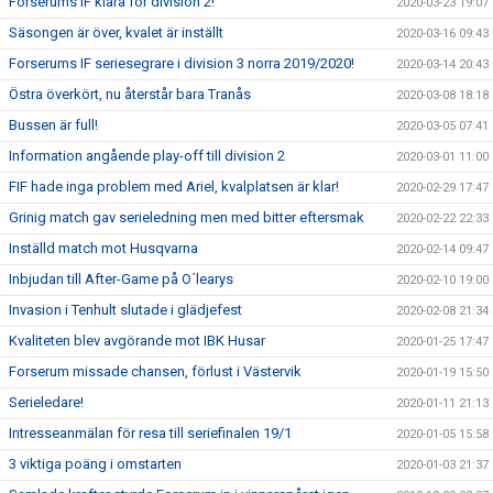
Forserums IF klara för division 2!
2020-03-23 19:07
Säsongen är över, kvalet är inställt
2020-03-16 09:43
Forserums IF seriesegrare i division 3 norra 2019/2020!
2020-03-14 20:43
Östra överkört, nu återstår bara Tranås
2020-03-08 18:18
Bussen är full!
2020-03-05 07:41
Information angående play-off till division 2
2020-03-01 11:00
FIF hade inga problem med Ariel, kvalplatsen är klar!
2020-02-29 17:47
Grinig match gav serieledning men med bitter eftersmak
2020-02-22 22:33
Inställd match mot Husqvarna
2020-02-14 09:47
Inbjudan till After-Game på O´learys
2020-02-10 19:00
Invasion i Tenhult slutade i glädjefest
2020-02-08 21:34
Kvaliteten blev avgörande mot IBK Husar
2020-01-25 17:47
Forserum missade chansen, förlust i Västervik
2020-01-19 15:50
Serieledare!
2020-01-11 21:13
Intresseanmälan för resa till seriefinalen 19/1
2020-01-05 15:58
3 viktiga poäng i omstarten
2020-01-03 21:37