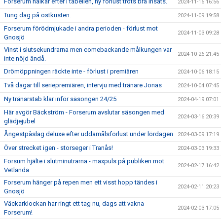
Forserum halkar efter i tabellen, ny förlust trots bra insats.
2024-11-16 16:56
Tung dag på ostkusten.
2024-11-09 19:58
Forserum förödmjukade i andra perioden - förlust mot
2024-11-03 09:28
Gnosjö
Vinst i slutsekundrarna men comebackande målkungen var
2024-10-26 21:45
inte nöjd ändå.
Drömöppningen räckte inte - förlust i premiären
2024-10-06 18:15
Två dagar till seriepremiären, intervju med tränare Jonas
2024-10-04 07:45
Ny tränarstab klar inför säsongen 24/25
2024-04-19 07:01
Här avgör Bäckström - Forserum avslutar säsongen med
2024-03-16 20:39
glädjejubel
Ångestpåslag deluxe efter uddamålsförlust under lördagen
2024-03-09 17:19
Över strecket igen - storseger i Tranås!
2024-03-03 19:33
Forsum hjälte i slutminutrarna - maxpuls på publiken mot
2024-02-17 16:42
Vetlanda
Forserum hänger på repen men ett visst hopp tändes i
2024-02-11 20:23
Gnosjö
Väckarklockan har ringt ett tag nu, dags att vakna
2024-02-03 17:05
Forserum!