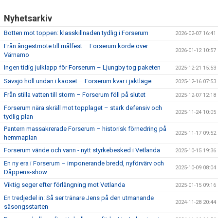
Nyhetsarkiv
Botten mot toppen: klasskillnaden tydlig i Forserum
2026-02-07 16:41
Från ångestmöte till målfest – Forserum körde över
2026-01-12 10:57
Värnamo
Ingen tidig julklapp för Forserum – Ljungby tog paketen
2025-12-21 15:53
Sävsjö höll undan i kaoset – Forserum kvar i jaktläge
2025-12-16 07:53
Från stilla vatten till storm – Forserum föll på slutet
2025-12-07 12:18
Forserum nära skräll mot topplaget – stark defensiv och
2025-11-24 10:05
tydlig plan
Pantern massakrerade Forserum – historisk förnedring på
2025-11-17 09:52
hemmaplan
Forserum vände och vann - nytt styrkebesked i Vetlanda
2025-10-15 19:36
En ny era i Forserum – imponerande bredd, nyförvärv och
2025-10-09 08:04
Dåppens-show
Viktig seger efter förlängning mot Vetlanda
2025-01-15 09:16
En tredjedel in: Så ser tränare Jens på den utmanande
2024-11-28 20:44
säsongsstarten