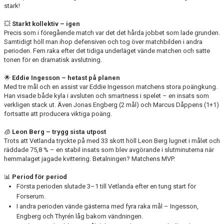
stark!
BILDGALLERI
💥
Starkt kollektiv – igen
DOKUMENT
Precis som i föregående match var det det hårda jobbet som lade grunden.
Samtidigt höll man ihop defensiven och tog över matchbilden i andra
KONTAKT
perioden. Fem raka efter det tidiga underläget vände matchen och satte
tonen för en dramatisk avslutning.
🌟
Eddie Ingesson – hetast på planen
Med tre mål och en assist var Eddie Ingesson matchens stora poängkung.
Han visade både kyla i avsluten och smartness i spelet – en insats som
verkligen stack ut. Även Jonas Engberg (2 mål) och Marcus Dåppens (1+1)
fortsatte att producera viktiga poäng.
🧊
Leon Berg – trygg sista utpost
Trots att Vetlanda tryckte på med 33 skott höll Leon Berg lugnet i målet och
räddade 75,8 % – en stabil insats som blev avgörande i slutminuterna när
hemmalaget jagade kvittering. Betalningen? Matchens MVP.
📊
Period för period
Första perioden slutade 3–1 till Vetlanda efter en tung start för
Forserum.
I andra perioden vände gästerna med fyra raka mål – Ingesson,
Engberg och Thyrén låg bakom vändningen.