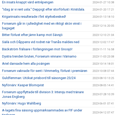
En insats knappt värd entrépengen
2024-01-27 10:38
"Idag är vi rent usla." Deppigt efter storförlust i Kristdala.
2024-01-20 17:21
Krigarinsats resulterade i fint styrkebesked!
2024-01-13 18:10
Forserum går in i julledighet med en riktigt skön vinst i
2023-12-16 20:05
bagaget
Bitter förlust efter jämn kamp mot Sävsjö
2023-12-10 21:04
Säilä och Dåppens vid rodret när Tranås maldes ned
2023-12-02 17:47
Bäckström frälsare i förlängningen mot Gnosjö!
2023-11-11 16:58
Dystra trenden bruten, Forserum vinnare i Värnamo
2023-11-03 23:08
Ariel dansade hem alla poängen
2023-10-14 18:01
Forserum vaknade för sent i Vimmerby, förlust i premiären
2023-10-08 07:44
Guldfemman: Utökat prisbord till säsongen 23/24
2023-08-10 13:25
Nyförvärv: Kasper Blomqvist
2023-08-05 14:41
Forserum uppflyttade till division 3: Intervju med tränare
2023-07-28 10:39
Jonas Engberg
Nyförvärv: Hugo Wahlberg
2023-06-01 07:41
A-lagets fina säsong uppmärksammades av FIF under
2023-04-12 07:47
tisdagen