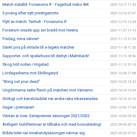
Match inställd: Forserums IF - Fagerhult Habo IBK
2021-12-17 11:20
3 poäng efter nytt prestigemöte
2021-12-16 07:07
Flytt av match: Tenhult - Forserums IF
2021-12-10 12:49
Forserum visade upp sin bredd mot Hestra
2021-11-27 17:19
Fredag, mina vänner!
2021-11-19 21:59
Sänkt pris på inträde till a-lagets matcher
2021-11-18 11:26
Supporter- och spelarbuss till derbyt i Malmbäck!
2021-11-15 18:36
Skog höll nollan i Vrigstad
2021-11-13 21:10
Lördagsdrama mot Skillingaryd
2021-10-30 17:08
"Bring out your dead"
2021-10-25 10:22
Ungdomarna satte flavör på matchen mot Värnamo
2021-10-16 15:04
Stökigt och känsloladdat när andra raka inkasserades
2021-10-10 10:16
Seger i premiären!
2021-10-02 17:04
Väntan är över. Seriepremiär säsongen 2021/2022.
2021-10-02 09:42
Äntligen! Guldfemman är tillbaka och med bonustävling!
2021-09-26 09:10
Bråda tider när innebandysäsongen närmar sig
2021-09-22 07:51