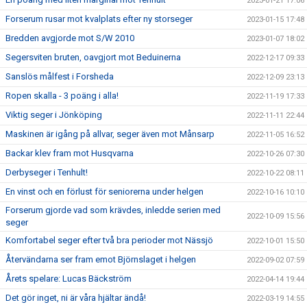
2023-01-21 17:06
Forserum rusar mot kvalplats efter ny storseger
2023-01-15 17:48
Bredden avgjorde mot S/W 2010
2023-01-07 18:02
Segersviten bruten, oavgjort mot Beduinerna
2022-12-17 09:33
Sanslös målfest i Forsheda
2022-12-09 23:13
Ropen skalla - 3 poäng i alla!
2022-11-19 17:33
Viktig seger i Jönköping
2022-11-11 22:44
Maskinen är igång på allvar, seger även mot Månsarp
2022-11-05 16:52
Backar klev fram mot Husqvarna
2022-10-26 07:30
Derbyseger i Tenhult!
2022-10-22 08:11
En vinst och en förlust för seniorerna under helgen
2022-10-16 10:10
Forserum gjorde vad som krävdes, inledde serien med
2022-10-09 15:56
seger
Komfortabel seger efter två bra perioder mot Nässjö
2022-10-01 15:50
Återvändarna ser fram emot Björnslaget i helgen
2022-09-02 07:59
Årets spelare: Lucas Bäckström
2022-04-14 19:44
Det gör inget, ni är våra hjältar ändå!
2022-03-19 14:55