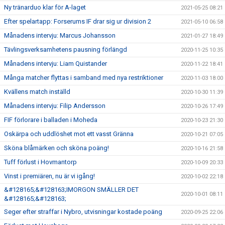
Ny tränarduo klar för A-laget
2021-05-25 08:21
Efter spelartapp: Forserums IF drar sig ur division 2
2021-05-10 06:58
Månadens intervju: Marcus Johansson
2021-01-27 18:49
Tävlingsverksamhetens pausning förlängd
2020-11-25 10:35
Månadens intervju: Liam Quistander
2020-11-22 18:41
Många matcher flyttas i samband med nya restriktioner
2020-11-03 18:00
Kvällens match inställd
2020-10-30 11:39
Månadens intervju: Filip Andersson
2020-10-26 17:49
FIF förlorare i balladen i Moheda
2020-10-23 21:30
Oskärpa och uddlöshet mot ett vasst Gränna
2020-10-21 07:05
Sköna blåmärken och sköna poäng!
2020-10-16 21:58
Tuff förlust i Hovmantorp
2020-10-09 20:33
Vinst i premiären, nu är vi igång!
2020-10-02 22:18
&#128165;&#128163;IMORGON SMÄLLER DET
2020-10-01 08:11
&#128165;&#128163;
Seger efter straffar i Nybro, utvisningar kostade poäng
2020-09-25 22:06