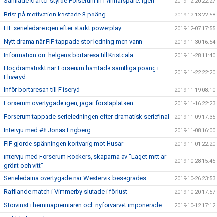
Samlade krafter styrde Forserum in i vinnarspåret igen
2019-12-20 22:27
Brist på motivation kostade 3 poäng
2019-12-13 22:58
FIF serieledare igen efter starkt powerplay
2019-12-07 17:55
Nytt drama när FIF tappade stor ledning men vann
2019-11-30 16:54
Information om helgens bortaresa till Kristdala
2019-11-28 11:40
Högdramatiskt när Forserum hämtade samtliga poäng i
2019-11-22 22:20
Fliseryd
Inför bortaresan till Fliseryd
2019-11-19 08:10
Forserum övertygade igen, jagar förstaplatsen
2019-11-16 22:23
Forserum tappade serieledningen efter dramatisk seriefinal
2019-11-09 17:35
Intervju med #8 Jonas Engberg
2019-11-08 16:00
FIF gjorde spänningen kortvarig mot Husar
2019-11-01 22:20
Intervju med Forserum Rockers, skaparna av "Laget mitt är
2019-10-28 15:45
grönt och vitt"
Serieledarna övertygade när Westervik besegrades
2019-10-26 23:53
Rafflande match i Vimmerby slutade i förlust
2019-10-20 17:57
Storvinst i hemmapremiären och nyförvärvet imponerade
2019-10-12 17:12