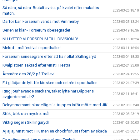
Så nära, så nära. Brutalt avslut på kvalet efter makalös
2023-03-26 18:10
match.
Därför kan Forserum vända mot Vimmerby
2023-03-25 13:24
Serien är klar - Forserum obesegrade!
2023-03-19 16:36
NU LYFTER VI FORSERUM TILL DIVISION 3!
2023-03-15 18:24
Melod... målfestival i sporthallen!
2023-03-11 16:54
Forserum seriesegrare efter att ha nollat Skillingaryd
2023-03-04 18:33
Kvalplatsen säkrad efter vinst i Hestra
2023-02-24 23:00
Årsmöte den 28/2 på Trollevi
2023-02-24 12:55
Ett glädjande lyft för kiosken och entrén i sporthallen
2023-02-24 07:39
Ring jourhavande snickare, taket lyfte när Dåppens
2023-02-11 16:41
avgjorde mot JIK!
Bekymmersamt skadeläge i a-truppen inför mötet med JIK
2023-02-08 07:40
Stök, bök och mycket mål
2023-02-03 23:19
Viktig seger i Skillingaryd!
2023-01-28 20:03
Aj aj aj, vinst mot HIK men en chockförlust i form av skada
2023-01-26 08:17
En poäng med liten marginal mot Tenhult