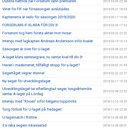
Dubbla hattrick när Forserum vann premiären
2019-10-04 22:58
Vinst för FIF när försäsongen avslutades
2019-09-21 18:03
Kaptenerna är redo för säsongen 2019/2020
2019-09-17 19:08
FORSERUMS IF KLARA FÖR DIV 3!
2019-03-24 17:53
Forserum tog hem första akten mot Husar
2019-03-22 22:25
Intervju med lagkapten Andreas Andersson inför kvalet
2019-03-19 10:13
Säsongen är över för U-laget
2019-03-08 22:27
A-laget klara seriesegrare, nu väntar kval till div 3!
2019-03-03 20:39
Haveri i maskineriet, tillfälligt stopp för u-laget?
2019-03-02 21:49
Segertåget vägrar stanna!
2019-02-22 22:21
Ny seger för utvecklingslaget
2019-02-17 19:23
Utvecklingslaget tar efterlängtad seger, tungviktsmöte
2019-02-08 22:52
väntar A-laget på Lördag
Intervju med "Knoen" inför helgens toppmöte
2018-12-10 18:33
Tung förlust för U-laget på fredagen
2018-11-09 22:30
U-lagsmatch i Rottne
2018-10-28 08:48
3:e raka segern inkasserad
2018-10-28 08:01