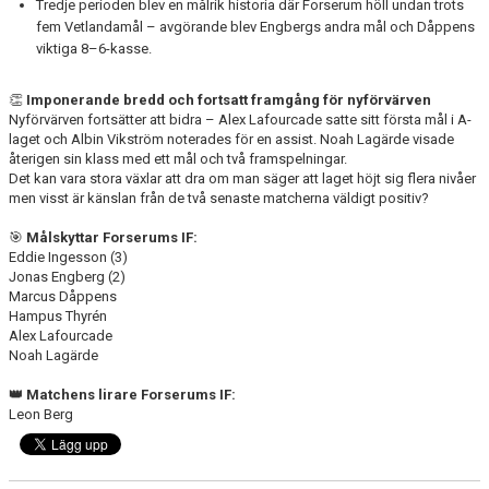
Tredje perioden blev en målrik historia där Forserum höll undan trots
fem Vetlandamål – avgörande blev Engbergs andra mål och Dåppens
viktiga 8–6-kasse.
👏
Imponerande bredd och fortsatt framgång för nyförvärven
Nyförvärven fortsätter att bidra – Alex Lafourcade satte sitt första mål i A-
laget och Albin Vikström noterades för en assist. Noah Lagärde visade
återigen sin klass med ett mål och två framspelningar.
Det kan vara stora växlar att dra om man säger att laget höjt sig flera nivåer
men visst är känslan från de två senaste matcherna väldigt positiv?
🎯
Målskyttar Forserums IF:
Eddie Ingesson (3)
Jonas Engberg (2)
Marcus Dåppens
Hampus Thyrén
Alex Lafourcade
Noah Lagärde
👑 Matchens lirare Forserums IF:
Leon Berg