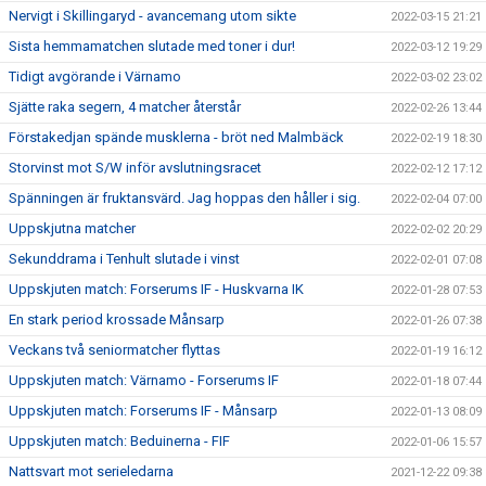
Nervigt i Skillingaryd - avancemang utom sikte
2022-03-15 21:21
Sista hemmamatchen slutade med toner i dur!
2022-03-12 19:29
Tidigt avgörande i Värnamo
2022-03-02 23:02
Sjätte raka segern, 4 matcher återstår
2022-02-26 13:44
Förstakedjan spände musklerna - bröt ned Malmbäck
2022-02-19 18:30
Storvinst mot S/W inför avslutningsracet
2022-02-12 17:12
Spänningen är fruktansvärd. Jag hoppas den håller i sig.
2022-02-04 07:00
Uppskjutna matcher
2022-02-02 20:29
Sekunddrama i Tenhult slutade i vinst
2022-02-01 07:08
Uppskjuten match: Forserums IF - Huskvarna IK
2022-01-28 07:53
En stark period krossade Månsarp
2022-01-26 07:38
Veckans två seniormatcher flyttas
2022-01-19 16:12
Uppskjuten match: Värnamo - Forserums IF
2022-01-18 07:44
Uppskjuten match: Forserums IF - Månsarp
2022-01-13 08:09
Uppskjuten match: Beduinerna - FIF
2022-01-06 15:57
Nattsvart mot serieledarna
2021-12-22 09:38