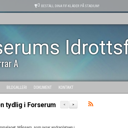
BESTÄLL DINA FIF-KLÄDER PÅ STADIUM!
serums Idrotts
rrar A
BILDGALLERI
DOKUMENT
KONTAKT
n tydlig i Forserum
<
>
hemmalaget. Månsarp, som jagar andraplatsen i