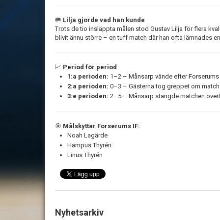
🥅
Lilja gjorde vad han kunde
Trots de tio insläppta målen stod Gustav Lilja för flera kv
blivit ännu större – en tuff match där han ofta lämnades 
📈
Period för period
1:a perioden:
1–2 – Månsarp vände efter Forserums t
2:a perioden:
0–3 – Gästerna tog greppet om match
3:e perioden:
2–5 – Månsarp stängde matchen över
🎯
Målskyttar Forserums IF:
Noah Lagärde
Hampus Thyrén
Linus Thyrén
Nyhetsarkiv