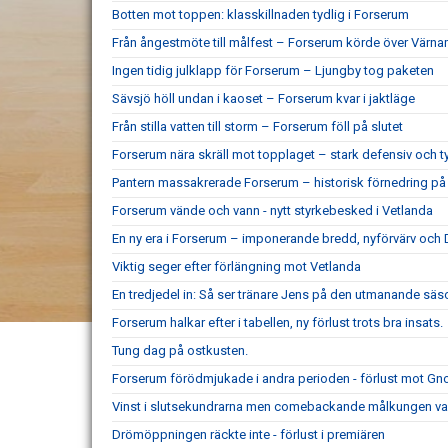
Botten mot toppen: klasskillnaden tydlig i Forserum
Från ångestmöte till målfest – Forserum körde över Värn
Ingen tidig julklapp för Forserum – Ljungby tog paketen
Sävsjö höll undan i kaoset – Forserum kvar i jaktläge
Från stilla vatten till storm – Forserum föll på slutet
Forserum nära skräll mot topplaget – stark defensiv och ty
Pantern massakrerade Forserum – historisk förnedring 
Forserum vände och vann - nytt styrkebesked i Vetlanda
En ny era i Forserum – imponerande bredd, nyförvärv oc
Viktig seger efter förlängning mot Vetlanda
En tredjedel in: Så ser tränare Jens på den utmanande sä
Forserum halkar efter i tabellen, ny förlust trots bra insats.
Tung dag på ostkusten.
Forserum förödmjukade i andra perioden - förlust mot Gn
Vinst i slutsekundrarna men comebackande målkungen var
Drömöppningen räckte inte - förlust i premiären