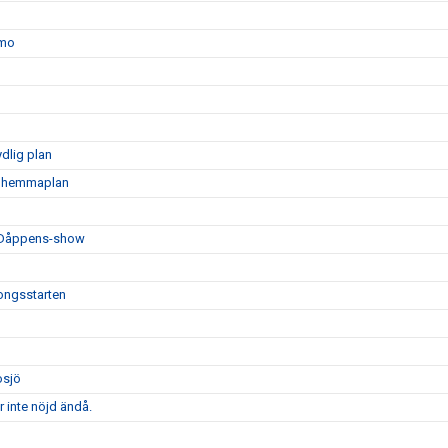
amo
dlig plan
på hemmaplan
h Dåppens-show
songsstarten
osjö
 inte nöjd ändå.