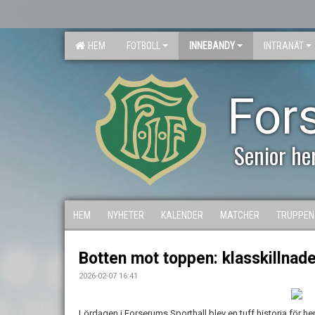
HEM
FOTBOLL
INNEBANDY
INTRANÄT
For
Senior he
HEM
NYHETER
KALENDER
MATCHER
TRUPPEN
Botten mot toppen: klasskillnade
2026-02-07 16:41
Lördagen i Forserums Sporthall blev en tuff historia för 