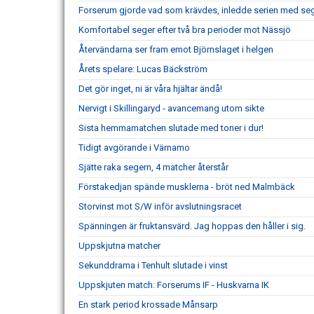
Forserum gjorde vad som krävdes, inledde serien med se
Komfortabel seger efter två bra perioder mot Nässjö
Återvändarna ser fram emot Björnslaget i helgen
Årets spelare: Lucas Bäckström
Det gör inget, ni är våra hjältar ändå!
Nervigt i Skillingaryd - avancemang utom sikte
Sista hemmamatchen slutade med toner i dur!
Tidigt avgörande i Värnamo
Sjätte raka segern, 4 matcher återstår
Förstakedjan spände musklerna - bröt ned Malmbäck
Storvinst mot S/W inför avslutningsracet
Spänningen är fruktansvärd. Jag hoppas den håller i sig.
Uppskjutna matcher
Sekunddrama i Tenhult slutade i vinst
Uppskjuten match: Forserums IF - Huskvarna IK
En stark period krossade Månsarp