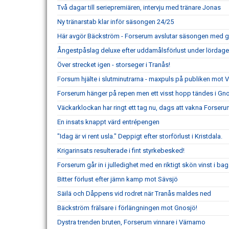
Två dagar till seriepremiären, intervju med tränare Jonas
Ny tränarstab klar inför säsongen 24/25
Här avgör Bäckström - Forserum avslutar säsongen med g
Ångestpåslag deluxe efter uddamålsförlust under lördag
Över strecket igen - storseger i Tranås!
Forsum hjälte i slutminutrarna - maxpuls på publiken mot 
Forserum hänger på repen men ett visst hopp tändes i Gn
Väckarklockan har ringt ett tag nu, dags att vakna Forseru
En insats knappt värd entrépengen
"Idag är vi rent usla." Deppigt efter storförlust i Kristdala.
Krigarinsats resulterade i fint styrkebesked!
Forserum går in i julledighet med en riktigt skön vinst i ba
Bitter förlust efter jämn kamp mot Sävsjö
Säilä och Dåppens vid rodret när Tranås maldes ned
Bäckström frälsare i förlängningen mot Gnosjö!
Dystra trenden bruten, Forserum vinnare i Värnamo