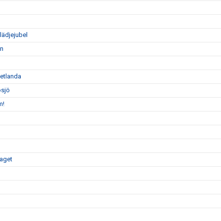
lädjejubel
en
Vetlanda
osjö
m!
gaget