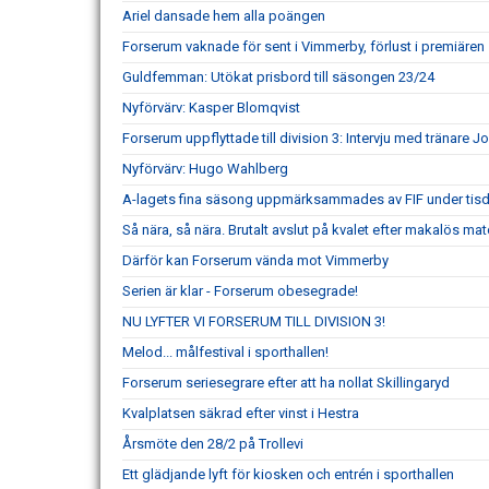
Ariel dansade hem alla poängen
Forserum vaknade för sent i Vimmerby, förlust i premiären
Guldfemman: Utökat prisbord till säsongen 23/24
Nyförvärv: Kasper Blomqvist
Forserum uppflyttade till division 3: Intervju med tränare 
Nyförvärv: Hugo Wahlberg
A-lagets fina säsong uppmärksammades av FIF under tis
Så nära, så nära. Brutalt avslut på kvalet efter makalös mat
Därför kan Forserum vända mot Vimmerby
Serien är klar - Forserum obesegrade!
NU LYFTER VI FORSERUM TILL DIVISION 3!
Melod... målfestival i sporthallen!
Forserum seriesegrare efter att ha nollat Skillingaryd
Kvalplatsen säkrad efter vinst i Hestra
Årsmöte den 28/2 på Trollevi
Ett glädjande lyft för kiosken och entrén i sporthallen