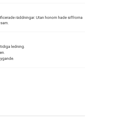
alificerade räddningar. Utan honom hade siffrorna
ensam.
idiga ledning.
en.
tygande.