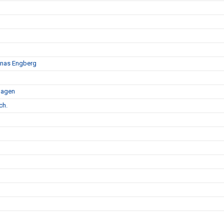
Jonas Engberg
dagen
ch.