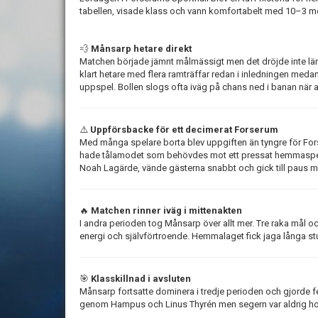
tabellen, visade klass och vann komfortabelt med 10–3 mo
💨
Månsarp hetare direkt
Matchen började jämnt målmässigt men det dröjde inte lä
klart hetare med flera ramträffar redan i inledningen meda
uppspel. Bollen slogs ofta iväg på chans ned i banan när a
⚠️
Uppförsbacke för ett decimerat Forserum
Med många spelare borta blev uppgiften än tyngre för Fo
hade tålamodet som behövdes mot ett pressat hemmaspel.
Noah Lagärde, vände gästerna snabbt och gick till paus 
🔥
Matchen rinner iväg i mittenakten
I andra perioden tog Månsarp över allt mer. Tre raka mål 
energi och självförtroende. Hemmalaget fick jaga långa st
🎯
Klasskillnad i avsluten
Månsarp fortsatte dominera i tredje perioden och gjorde f
genom Hampus och Linus Thyrén men segern var aldrig hota