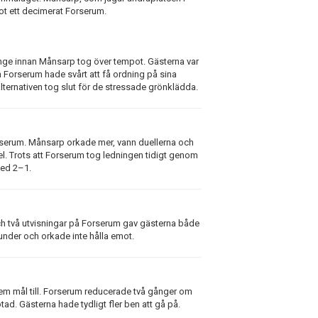
t ett decimerat Forserum.
nge innan Månsarp tog över tempot. Gästerna var
n Forserum hade svårt att få ordning på sina
lternativen tog slut för de stressade grönklädda.
rserum. Månsarp orkade mer, vann duellerna och
 Trots att Forserum tog ledningen tidigt genom
med 2–1.
och två utvisningar på Forserum gav gästerna både
under och orkade inte hålla emot.
em mål till. Forserum reducerade två gånger om
d. Gästerna hade tydligt fler ben att gå på.