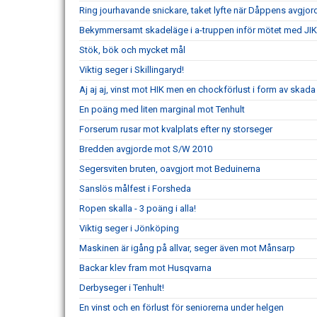
Ring jourhavande snickare, taket lyfte när Dåppens avgjor
Bekymmersamt skadeläge i a-truppen inför mötet med JIK
Stök, bök och mycket mål
Viktig seger i Skillingaryd!
Aj aj aj, vinst mot HIK men en chockförlust i form av skada
En poäng med liten marginal mot Tenhult
Forserum rusar mot kvalplats efter ny storseger
Bredden avgjorde mot S/W 2010
Segersviten bruten, oavgjort mot Beduinerna
Sanslös målfest i Forsheda
Ropen skalla - 3 poäng i alla!
Viktig seger i Jönköping
Maskinen är igång på allvar, seger även mot Månsarp
Backar klev fram mot Husqvarna
Derbyseger i Tenhult!
En vinst och en förlust för seniorerna under helgen