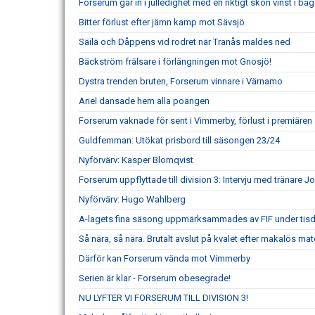
Forserum går in i julledighet med en riktigt skön vinst i ba
Bitter förlust efter jämn kamp mot Sävsjö
Säilä och Dåppens vid rodret när Tranås maldes ned
Bäckström frälsare i förlängningen mot Gnosjö!
Dystra trenden bruten, Forserum vinnare i Värnamo
Ariel dansade hem alla poängen
Forserum vaknade för sent i Vimmerby, förlust i premiären
Guldfemman: Utökat prisbord till säsongen 23/24
Nyförvärv: Kasper Blomqvist
Forserum uppflyttade till division 3: Intervju med tränare 
Nyförvärv: Hugo Wahlberg
A-lagets fina säsong uppmärksammades av FIF under tis
Så nära, så nära. Brutalt avslut på kvalet efter makalös mat
Därför kan Forserum vända mot Vimmerby
Serien är klar - Forserum obesegrade!
NU LYFTER VI FORSERUM TILL DIVISION 3!