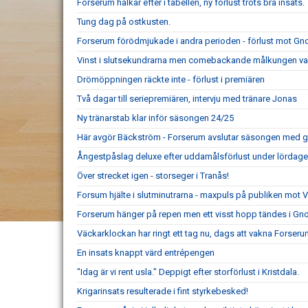
Forserum halkar efter i tabellen, ny förlust trots bra insats.
Tung dag på ostkusten.
Forserum förödmjukade i andra perioden - förlust mot Gn
Vinst i slutsekundrarna men comebackande målkungen var
Drömöppningen räckte inte - förlust i premiären
Två dagar till seriepremiären, intervju med tränare Jonas
Ny tränarstab klar inför säsongen 24/25
Här avgör Bäckström - Forserum avslutar säsongen med g
Ångestpåslag deluxe efter uddamålsförlust under lördag
Över strecket igen - storseger i Tranås!
Forsum hjälte i slutminutrarna - maxpuls på publiken mot 
Forserum hänger på repen men ett visst hopp tändes i Gn
Väckarklockan har ringt ett tag nu, dags att vakna Forseru
En insats knappt värd entrépengen
"Idag är vi rent usla." Deppigt efter storförlust i Kristdala.
Krigarinsats resulterade i fint styrkebesked!