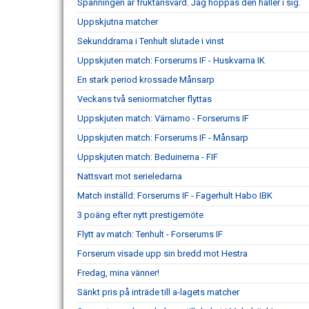
Spänningen är fruktansvärd. Jag hoppas den håller i sig.
Uppskjutna matcher
Sekunddrama i Tenhult slutade i vinst
Uppskjuten match: Forserums IF - Huskvarna IK
En stark period krossade Månsarp
Veckans två seniormatcher flyttas
Uppskjuten match: Värnamo - Forserums IF
Uppskjuten match: Forserums IF - Månsarp
Uppskjuten match: Beduinerna - FIF
Nattsvart mot serieledarna
Match inställd: Forserums IF - Fagerhult Habo IBK
3 poäng efter nytt prestigemöte
Flytt av match: Tenhult - Forserums IF
Forserum visade upp sin bredd mot Hestra
Fredag, mina vänner!
Sänkt pris på inträde till a-lagets matcher