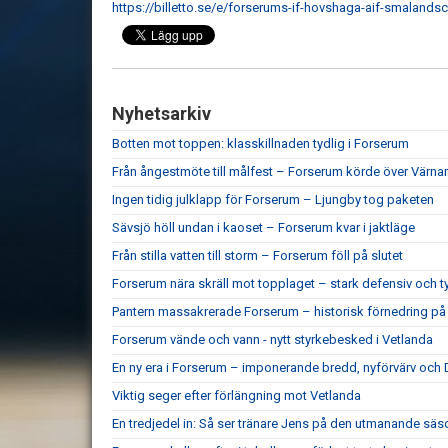
https://billetto.se/e/forserums-if-hovshaga-aif-smalandsc
Nyhetsarkiv
Botten mot toppen: klasskillnaden tydlig i Forserum
Från ångestmöte till målfest – Forserum körde över Värn
Ingen tidig julklapp för Forserum – Ljungby tog paketen
Sävsjö höll undan i kaoset – Forserum kvar i jaktläge
Från stilla vatten till storm – Forserum föll på slutet
Forserum nära skräll mot topplaget – stark defensiv och ty
Pantern massakrerade Forserum – historisk förnedring 
Forserum vände och vann - nytt styrkebesked i Vetlanda
En ny era i Forserum – imponerande bredd, nyförvärv oc
Viktig seger efter förlängning mot Vetlanda
En tredjedel in: Så ser tränare Jens på den utmanande sä