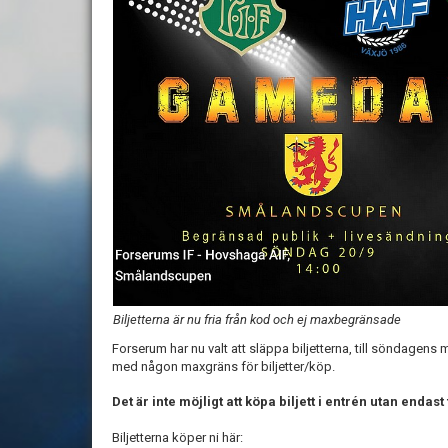
Biljetterna är nu fria från kod och ej maxbegränsade
Forserum har nu valt att släppa biljetterna, till söndagens 
med någon maxgräns för biljetter/köp.
Det är inte möjligt att köpa biljett i entrén utan endast
Biljetterna köper ni här: