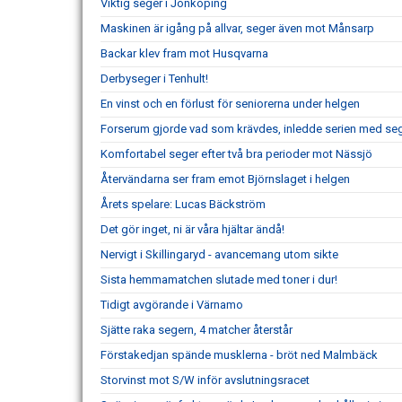
Viktig seger i Jönköping
Maskinen är igång på allvar, seger även mot Månsarp
Backar klev fram mot Husqvarna
Derbyseger i Tenhult!
En vinst och en förlust för seniorerna under helgen
Forserum gjorde vad som krävdes, inledde serien med se
Komfortabel seger efter två bra perioder mot Nässjö
Återvändarna ser fram emot Björnslaget i helgen
Årets spelare: Lucas Bäckström
Det gör inget, ni är våra hjältar ändå!
Nervigt i Skillingaryd - avancemang utom sikte
Sista hemmamatchen slutade med toner i dur!
Tidigt avgörande i Värnamo
Sjätte raka segern, 4 matcher återstår
Förstakedjan spände musklerna - bröt ned Malmbäck
Storvinst mot S/W inför avslutningsracet