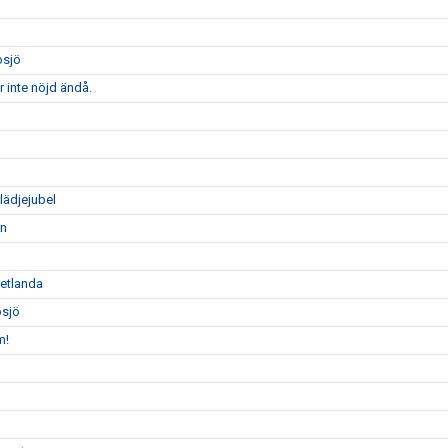
osjö
 inte nöjd ändå.
lädjejubel
en
Vetlanda
osjö
m!