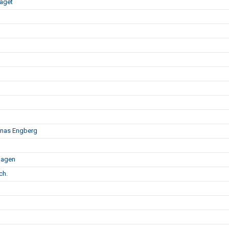
gaget
Jonas Engberg
dagen
ch.