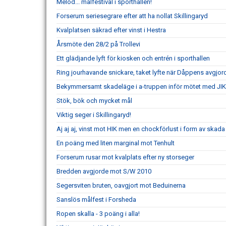
Melod... målfestival i sporthallen!
Forserum seriesegrare efter att ha nollat Skillingaryd
Kvalplatsen säkrad efter vinst i Hestra
Årsmöte den 28/2 på Trollevi
Ett glädjande lyft för kiosken och entrén i sporthallen
Ring jourhavande snickare, taket lyfte när Dåppens avgjor
Bekymmersamt skadeläge i a-truppen inför mötet med JIK
Stök, bök och mycket mål
Viktig seger i Skillingaryd!
Aj aj aj, vinst mot HIK men en chockförlust i form av skada
En poäng med liten marginal mot Tenhult
Forserum rusar mot kvalplats efter ny storseger
Bredden avgjorde mot S/W 2010
Segersviten bruten, oavgjort mot Beduinerna
Sanslös målfest i Forsheda
Ropen skalla - 3 poäng i alla!