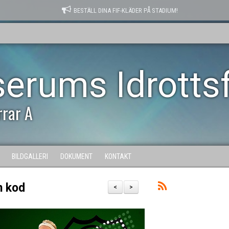
BESTÄLL DINA FIF-KLÄDER PÅ STADIUM!
serums Idrotts
rrar A
BILDGALLERI
DOKUMENT
KONTAKT
ån kod
<
>