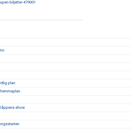
upen-biljetter-479001
amo
dlig plan
på hemmaplan
h Dåppens-show
songsstarten