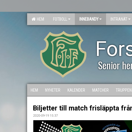
HEM
FOTBOLL
INNEBANDY
INTRANÄT
For
Senior he
HEM
NYHETER
KALENDER
MATCHER
TRUPPEN
Biljetter till match frisläppta fr
2020-09-19 15:37