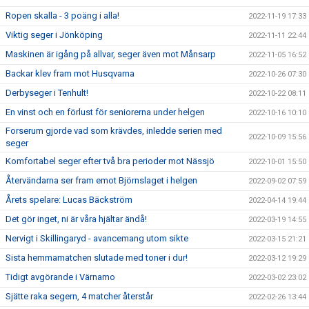
Ropen skalla - 3 poäng i alla!
2022-11-19 17:33
Viktig seger i Jönköping
2022-11-11 22:44
Maskinen är igång på allvar, seger även mot Månsarp
2022-11-05 16:52
Backar klev fram mot Husqvarna
2022-10-26 07:30
Derbyseger i Tenhult!
2022-10-22 08:11
En vinst och en förlust för seniorerna under helgen
2022-10-16 10:10
Forserum gjorde vad som krävdes, inledde serien med
2022-10-09 15:56
seger
Komfortabel seger efter två bra perioder mot Nässjö
2022-10-01 15:50
Återvändarna ser fram emot Björnslaget i helgen
2022-09-02 07:59
Årets spelare: Lucas Bäckström
2022-04-14 19:44
Det gör inget, ni är våra hjältar ändå!
2022-03-19 14:55
Nervigt i Skillingaryd - avancemang utom sikte
2022-03-15 21:21
Sista hemmamatchen slutade med toner i dur!
2022-03-12 19:29
Tidigt avgörande i Värnamo
2022-03-02 23:02
Sjätte raka segern, 4 matcher återstår
2022-02-26 13:44