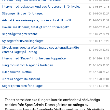
Intervju med lagkapten Andreas Andersson inför kvalet
2019-03-19 10:13
Säsongen är över för U-laget
2019-03-08 22:27
A-laget klara seriesegrare, nu väntar kval till div 3!
2019-03-03 20:39
Haveri i maskineriet, tillfälligt stopp för u-laget?
2019-03-02 21:49
Segertåget vägrar stanna!
2019-02-22 22:21
Ny seger för utvecklingslaget
2019-02-17 19:23
Utvecklingslaget tar efterlängtad seger, tungviktsmöte
2019-02-08 22:52
väntar A-laget på Lördag
Intervju med "Knoen" inför helgens toppmöte
2018-12-10 18:33
Tung förlust för U-laget på fredagen
2018-11-09 22:30
U-lagsmatch i Rottne
2018-10-28 08:48
3:e raka segern inkasserad
2018-10-28 08:01
Seger i premiären för A-laget!
2018-10-14 09:06
Inför seriepremiären
2018-10-09 18:37
Träningsmatch mot Bodafors
För att hemsidan ska fungera korrekt använder vi nödvändiga
2018-09-27 08:08
cookies från SportAdmin. Dessa går inte att stänga av.
Premiär för A-laget 13/10
2018-09-01 12:32
Föreningen kan också använda frivilliga cookies, t.ex. för statistik