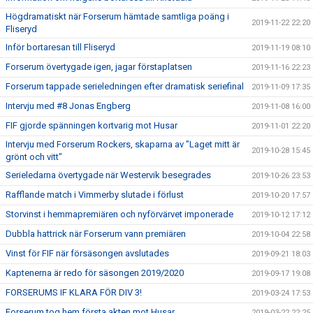
Högdramatiskt när Forserum hämtade samtliga poäng i
2019-11-22 22:20
Fliseryd
Inför bortaresan till Fliseryd
2019-11-19 08:10
Forserum övertygade igen, jagar förstaplatsen
2019-11-16 22:23
Forserum tappade serieledningen efter dramatisk seriefinal
2019-11-09 17:35
Intervju med #8 Jonas Engberg
2019-11-08 16:00
FIF gjorde spänningen kortvarig mot Husar
2019-11-01 22:20
Intervju med Forserum Rockers, skaparna av "Laget mitt är
2019-10-28 15:45
grönt och vitt"
Serieledarna övertygade när Westervik besegrades
2019-10-26 23:53
Rafflande match i Vimmerby slutade i förlust
2019-10-20 17:57
Storvinst i hemmapremiären och nyförvärvet imponerade
2019-10-12 17:12
Dubbla hattrick när Forserum vann premiären
2019-10-04 22:58
Vinst för FIF när försäsongen avslutades
2019-09-21 18:03
Kaptenerna är redo för säsongen 2019/2020
2019-09-17 19:08
FORSERUMS IF KLARA FÖR DIV 3!
2019-03-24 17:53
Forserum tog hem första akten mot Husar
2019-03-22 22:25