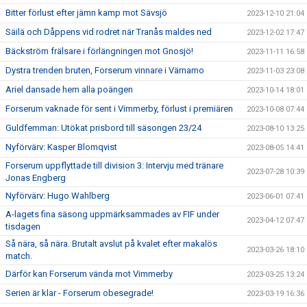
Bitter förlust efter jämn kamp mot Sävsjö
2023-12-10 21:04
Säilä och Dåppens vid rodret när Tranås maldes ned
2023-12-02 17:47
Bäckström frälsare i förlängningen mot Gnosjö!
2023-11-11 16:58
Dystra trenden bruten, Forserum vinnare i Värnamo
2023-11-03 23:08
Ariel dansade hem alla poängen
2023-10-14 18:01
Forserum vaknade för sent i Vimmerby, förlust i premiären
2023-10-08 07:44
Guldfemman: Utökat prisbord till säsongen 23/24
2023-08-10 13:25
Nyförvärv: Kasper Blomqvist
2023-08-05 14:41
Forserum uppflyttade till division 3: Intervju med tränare
2023-07-28 10:39
Jonas Engberg
Nyförvärv: Hugo Wahlberg
2023-06-01 07:41
A-lagets fina säsong uppmärksammades av FIF under
2023-04-12 07:47
tisdagen
Så nära, så nära. Brutalt avslut på kvalet efter makalös
2023-03-26 18:10
match.
Därför kan Forserum vända mot Vimmerby
2023-03-25 13:24
Serien är klar - Forserum obesegrade!
2023-03-19 16:36