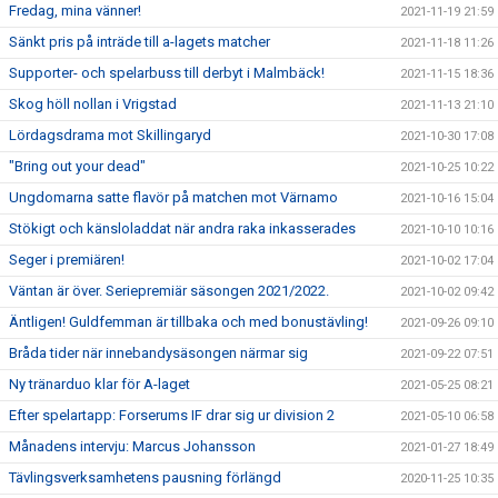
Fredag, mina vänner!
2021-11-19 21:59
Sänkt pris på inträde till a-lagets matcher
2021-11-18 11:26
Supporter- och spelarbuss till derbyt i Malmbäck!
2021-11-15 18:36
Skog höll nollan i Vrigstad
2021-11-13 21:10
Lördagsdrama mot Skillingaryd
2021-10-30 17:08
"Bring out your dead"
2021-10-25 10:22
Ungdomarna satte flavör på matchen mot Värnamo
2021-10-16 15:04
Stökigt och känsloladdat när andra raka inkasserades
2021-10-10 10:16
Seger i premiären!
2021-10-02 17:04
Väntan är över. Seriepremiär säsongen 2021/2022.
2021-10-02 09:42
Äntligen! Guldfemman är tillbaka och med bonustävling!
2021-09-26 09:10
Bråda tider när innebandysäsongen närmar sig
2021-09-22 07:51
Ny tränarduo klar för A-laget
2021-05-25 08:21
Efter spelartapp: Forserums IF drar sig ur division 2
2021-05-10 06:58
Månadens intervju: Marcus Johansson
2021-01-27 18:49
Tävlingsverksamhetens pausning förlängd
2020-11-25 10:35