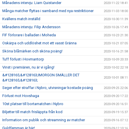
Månadens intervju: Liam Quistander
2020-11-22 18:41
Många matcher flyttas i samband med nya restriktioner
2020-11-03 18:00
Kvällens match inställd
2020-10-30 11:39
Månadens intervju: Filip Andersson
2020-10-26 17:49
FIF förlorare i balladen i Moheda
2020-10-23 21:30
Oskärpa och uddlöshet mot ett vasst Gränna
2020-10-21 07:05
Sköna blåmärken och sköna poäng!
2020-10-16 21:58
Tuff förlust i Hovmantorp
2020-10-09 20:33
Vinst i premiären, nu är vi igång!
2020-10-02 22:18
&#128165;&#128163;IMORGON SMÄLLER DET
2020-10-01 08:11
&#128165;&#128163;
Seger efter straffar i Nybro, utvisningar kostade poäng
2020-09-25 22:06
Förlust mot Hovshaga
2020-09-20 17:22
10st platser till bortamatchen i Nybro
2020-09-20 16:51
Biljetter till match frisläppta från kod
2020-09-19 15:37
Information om publik och streamning av matcher
2020-09-16 07:12
Guldfemman är här!
2020-09-12 10:16