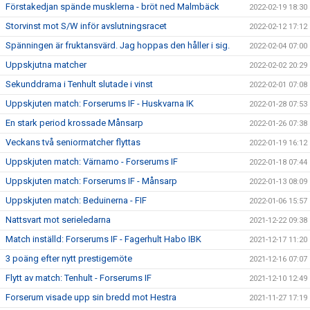
Förstakedjan spände musklerna - bröt ned Malmbäck
2022-02-19 18:30
Storvinst mot S/W inför avslutningsracet
2022-02-12 17:12
Spänningen är fruktansvärd. Jag hoppas den håller i sig.
2022-02-04 07:00
Uppskjutna matcher
2022-02-02 20:29
Sekunddrama i Tenhult slutade i vinst
2022-02-01 07:08
Uppskjuten match: Forserums IF - Huskvarna IK
2022-01-28 07:53
En stark period krossade Månsarp
2022-01-26 07:38
Veckans två seniormatcher flyttas
2022-01-19 16:12
Uppskjuten match: Värnamo - Forserums IF
2022-01-18 07:44
Uppskjuten match: Forserums IF - Månsarp
2022-01-13 08:09
Uppskjuten match: Beduinerna - FIF
2022-01-06 15:57
Nattsvart mot serieledarna
2021-12-22 09:38
Match inställd: Forserums IF - Fagerhult Habo IBK
2021-12-17 11:20
3 poäng efter nytt prestigemöte
2021-12-16 07:07
Flytt av match: Tenhult - Forserums IF
2021-12-10 12:49
Forserum visade upp sin bredd mot Hestra
2021-11-27 17:19