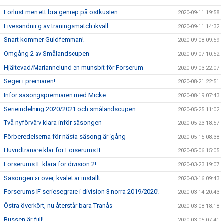
Förlust men ett bra genrep på ostkusten
2020-09-11 19:58
Livesändning av träningsmatch ikväll
2020-09-11 14:32
Snart kommer Guldfemman!
2020-09-08 09:59
Omgång 2 av Smålandscupen
2020-09-07 10:52
Hjältevad/Mariannelund en munsbit för Forserum
2020-09-03 22:07
Seger i premiären!
2020-08-21 22:51
Inför säsongspremiären med Micke
2020-08-19 07:43
Serieindelning 2020/2021 och smålandscupen
2020-05-25 11:02
Två nyförvärv klara inför säsongen
2020-05-23 18:57
Förberedelserna för nästa säsong är igång
2020-05-15 08:38
Huvudtränare klar för Forserums IF
2020-05-06 15:05
Forserums IF klara för division 2!
2020-03-23 19:07
Säsongen är över, kvalet är inställt
2020-03-16 09:43
Forserums IF seriesegrare i division 3 norra 2019/2020!
2020-03-14 20:43
Östra överkört, nu återstår bara Tranås
2020-03-08 18:18
Bussen är full!
2020-03-05 07:41