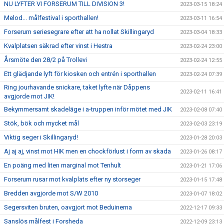
NU LYFTER VI FORSERUM TILL DIVISION 3!
2023-03-15 18:24
Melod... målfestival i sporthallen!
2023-03-11 16:54
Forserum seriesegrare efter att ha nollat Skillingaryd
2023-03-04 18:33
Kvalplatsen säkrad efter vinst i Hestra
2023-02-24 23:00
Årsmöte den 28/2 på Trollevi
2023-02-24 12:55
Ett glädjande lyft för kiosken och entrén i sporthallen
2023-02-24 07:39
Ring jourhavande snickare, taket lyfte när Dåppens
2023-02-11 16:41
avgjorde mot JIK!
Bekymmersamt skadeläge i a-truppen inför mötet med JIK
2023-02-08 07:40
Stök, bök och mycket mål
2023-02-03 23:19
Viktig seger i Skillingaryd!
2023-01-28 20:03
Aj aj aj, vinst mot HIK men en chockförlust i form av skada
2023-01-26 08:17
En poäng med liten marginal mot Tenhult
2023-01-21 17:06
Forserum rusar mot kvalplats efter ny storseger
2023-01-15 17:48
Bredden avgjorde mot S/W 2010
2023-01-07 18:02
Segersviten bruten, oavgjort mot Beduinerna
2022-12-17 09:33
Sanslös målfest i Forsheda
2022-12-09 23:13