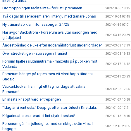
inte nöjd ändå.
Drömöppningen räckte inte - förlust i premiären
2024-10-06 18:15
Två dagar till seriepremiären, intervju med tränare Jonas
2024-10-04 07:45
Ny tränarstab klar inför säsongen 24/25
2024-04-19 07:01
Här avgör Bäckström - Forserum avslutar säsongen med
2024-03-16 20:39
glädjejubel
Ångestpåslag deluxe efter uddamålsförlust under lördagen
2024-03-09 17:19
Över strecket igen - storseger i Tranås!
2024-03-03 19:33
Forsum hjälte i slutminutrarna - maxpuls på publiken mot
2024-02-17 16:42
Vetlanda
Forserum hänger på repen men ett visst hopp tändes i
2024-02-11 20:23
Gnosjö
Väckarklockan har ringt ett tag nu, dags att vakna
2024-02-03 17:05
Forserum!
En insats knappt värd entrépengen
2024-01-27 10:38
"Idag är vi rent usla." Deppigt efter storförlust i Kristdala.
2024-01-20 17:21
Krigarinsats resulterade i fint styrkebesked!
2024-01-13 18:10
Forserum går in i julledighet med en riktigt skön vinst i
2023-12-16 20:05
bagaget