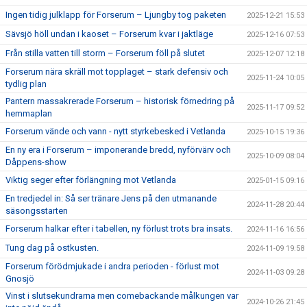
Ingen tidig julklapp för Forserum – Ljungby tog paketen
2025-12-21 15:53
Sävsjö höll undan i kaoset – Forserum kvar i jaktläge
2025-12-16 07:53
Från stilla vatten till storm – Forserum föll på slutet
2025-12-07 12:18
Forserum nära skräll mot topplaget – stark defensiv och
2025-11-24 10:05
tydlig plan
Pantern massakrerade Forserum – historisk förnedring på
2025-11-17 09:52
hemmaplan
Forserum vände och vann - nytt styrkebesked i Vetlanda
2025-10-15 19:36
En ny era i Forserum – imponerande bredd, nyförvärv och
2025-10-09 08:04
Dåppens-show
Viktig seger efter förlängning mot Vetlanda
2025-01-15 09:16
En tredjedel in: Så ser tränare Jens på den utmanande
2024-11-28 20:44
säsongsstarten
Forserum halkar efter i tabellen, ny förlust trots bra insats.
2024-11-16 16:56
Tung dag på ostkusten.
2024-11-09 19:58
Forserum förödmjukade i andra perioden - förlust mot
2024-11-03 09:28
Gnosjö
Vinst i slutsekundrarna men comebackande målkungen var
2024-10-26 21:45