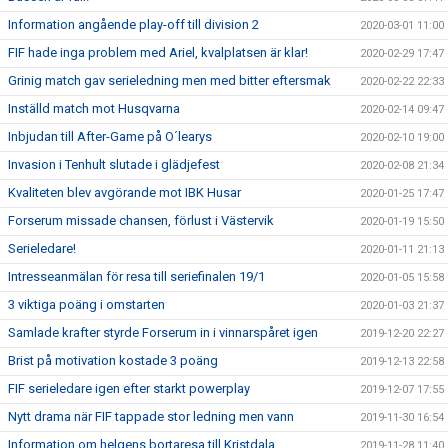
Information angående play-off till division 2
2020-03-01 11:00
FIF hade inga problem med Ariel, kvalplatsen är klar!
2020-02-29 17:47
Grinig match gav serieledning men med bitter eftersmak
2020-02-22 22:33
Inställd match mot Husqvarna
2020-02-14 09:47
Inbjudan till After-Game på O´learys
2020-02-10 19:00
Invasion i Tenhult slutade i glädjefest
2020-02-08 21:34
Kvaliteten blev avgörande mot IBK Husar
2020-01-25 17:47
Forserum missade chansen, förlust i Västervik
2020-01-19 15:50
Serieledare!
2020-01-11 21:13
Intresseanmälan för resa till seriefinalen 19/1
2020-01-05 15:58
3 viktiga poäng i omstarten
2020-01-03 21:37
Samlade krafter styrde Forserum in i vinnarspåret igen
2019-12-20 22:27
Brist på motivation kostade 3 poäng
2019-12-13 22:58
FIF serieledare igen efter starkt powerplay
2019-12-07 17:55
Nytt drama när FIF tappade stor ledning men vann
2019-11-30 16:54
Information om helgens bortaresa till Kristdala
2019-11-28 11:40