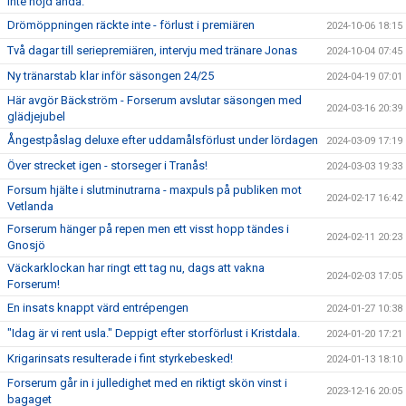
inte nöjd ändå.
Drömöppningen räckte inte - förlust i premiären
2024-10-06 18:15
Två dagar till seriepremiären, intervju med tränare Jonas
2024-10-04 07:45
Ny tränarstab klar inför säsongen 24/25
2024-04-19 07:01
Här avgör Bäckström - Forserum avslutar säsongen med
2024-03-16 20:39
glädjejubel
Ångestpåslag deluxe efter uddamålsförlust under lördagen
2024-03-09 17:19
Över strecket igen - storseger i Tranås!
2024-03-03 19:33
Forsum hjälte i slutminutrarna - maxpuls på publiken mot
2024-02-17 16:42
Vetlanda
Forserum hänger på repen men ett visst hopp tändes i
2024-02-11 20:23
Gnosjö
Väckarklockan har ringt ett tag nu, dags att vakna
2024-02-03 17:05
Forserum!
En insats knappt värd entrépengen
2024-01-27 10:38
"Idag är vi rent usla." Deppigt efter storförlust i Kristdala.
2024-01-20 17:21
Krigarinsats resulterade i fint styrkebesked!
2024-01-13 18:10
Forserum går in i julledighet med en riktigt skön vinst i
2023-12-16 20:05
bagaget