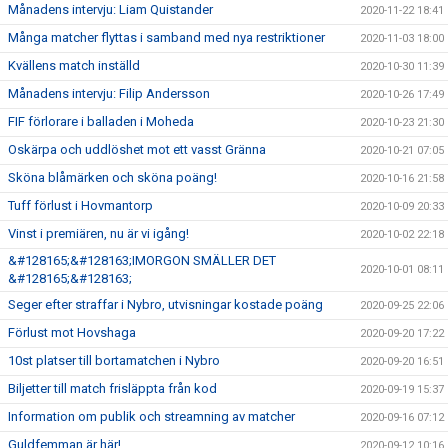
Månadens intervju: Liam Quistander
2020-11-22 18:41
Många matcher flyttas i samband med nya restriktioner
2020-11-03 18:00
Kvällens match inställd
2020-10-30 11:39
Månadens intervju: Filip Andersson
2020-10-26 17:49
FIF förlorare i balladen i Moheda
2020-10-23 21:30
Oskärpa och uddlöshet mot ett vasst Gränna
2020-10-21 07:05
Sköna blåmärken och sköna poäng!
2020-10-16 21:58
Tuff förlust i Hovmantorp
2020-10-09 20:33
Vinst i premiären, nu är vi igång!
2020-10-02 22:18
&#128165;&#128163;IMORGON SMÄLLER DET
2020-10-01 08:11
&#128165;&#128163;
Seger efter straffar i Nybro, utvisningar kostade poäng
2020-09-25 22:06
Förlust mot Hovshaga
2020-09-20 17:22
10st platser till bortamatchen i Nybro
2020-09-20 16:51
Biljetter till match frisläppta från kod
2020-09-19 15:37
Information om publik och streamning av matcher
2020-09-16 07:12
Guldfemman är här!
2020-09-12 10:16