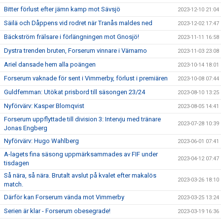
Bitter förlust efter jämn kamp mot Sävsjö
2023-12-10 21:04
Säilä och Dåppens vid rodret när Tranås maldes ned
2023-12-02 17:47
Bäckström frälsare i förlängningen mot Gnosjö!
2023-11-11 16:58
Dystra trenden bruten, Forserum vinnare i Värnamo
2023-11-03 23:08
Ariel dansade hem alla poängen
2023-10-14 18:01
Forserum vaknade för sent i Vimmerby, förlust i premiären
2023-10-08 07:44
Guldfemman: Utökat prisbord till säsongen 23/24
2023-08-10 13:25
Nyförvärv: Kasper Blomqvist
2023-08-05 14:41
Forserum uppflyttade till division 3: Intervju med tränare
2023-07-28 10:39
Jonas Engberg
Nyförvärv: Hugo Wahlberg
2023-06-01 07:41
A-lagets fina säsong uppmärksammades av FIF under
2023-04-12 07:47
tisdagen
Så nära, så nära. Brutalt avslut på kvalet efter makalös
2023-03-26 18:10
match.
Därför kan Forserum vända mot Vimmerby
2023-03-25 13:24
Serien är klar - Forserum obesegrade!
2023-03-19 16:36