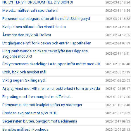
NU LYFTER VI FORSERUM TILL DIVISION 3!
2023-03-15 18:24
Melod... målfestival i sporthallen!
2023-03-11 16:54
Forserum seriesegrare efter att ha nollat Skillingaryd
2023-03-04 18:33
Kvalplatsen säkrad efter vinst i Hestra
2023-02-24 23:00
Årsmöte den 28/2 på Trollevi
2023-02-24 12:55
Ett glädjande lyft för kiosken och entrén i sporthallen
2023-02-24 07:39
Ring jourhavande snickare, taket lyfte när Dåppens
2023-02-11 16:41
avgjorde mot JIK!
Bekymmersamt skadeläge i a-truppen inför mötet med JIK
2023-02-08 07:40
Stök, bök och mycket mål
2023-02-03 23:19
Viktig seger i Skillingaryd!
2023-01-28 20:03
Aj aj aj, vinst mot HIK men en chockförlust i form av skada
2023-01-26 08:17
En poäng med liten marginal mot Tenhult
2023-01-21 17:06
Forserum rusar mot kvalplats efter ny storseger
2023-01-15 17:48
Bredden avgjorde mot S/W 2010
2023-01-07 18:02
Segersviten bruten, oavgjort mot Beduinerna
2022-12-17 09:33
Sanslös målfest i Forsheda
2022-12-09 23:13