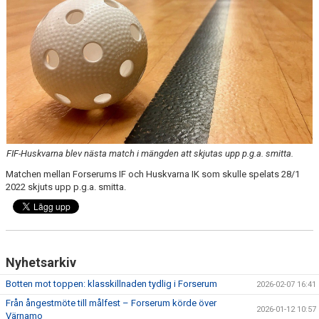
BILDGALLERI
DOKUMENT
KONTAKT
FIF-Huskvarna blev nästa match i mängden att skjutas upp p.g.a. smitta.
Matchen mellan Forserums IF och Huskvarna IK som skulle spelats 28/1
2022 skjuts upp p.g.a. smitta.
Nyhetsarkiv
Botten mot toppen: klasskillnaden tydlig i Forserum
2026-02-07 16:41
Från ångestmöte till målfest – Forserum körde över
2026-01-12 10:57
Värnamo