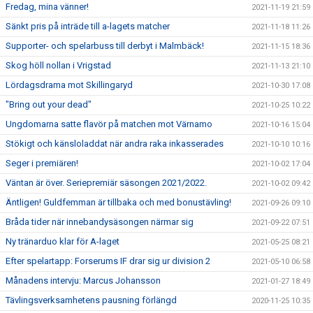
Fredag, mina vänner!
2021-11-19 21:59
Sänkt pris på inträde till a-lagets matcher
2021-11-18 11:26
Supporter- och spelarbuss till derbyt i Malmbäck!
2021-11-15 18:36
Skog höll nollan i Vrigstad
2021-11-13 21:10
Lördagsdrama mot Skillingaryd
2021-10-30 17:08
"Bring out your dead"
2021-10-25 10:22
Ungdomarna satte flavör på matchen mot Värnamo
2021-10-16 15:04
Stökigt och känsloladdat när andra raka inkasserades
2021-10-10 10:16
Seger i premiären!
2021-10-02 17:04
Väntan är över. Seriepremiär säsongen 2021/2022.
2021-10-02 09:42
Äntligen! Guldfemman är tillbaka och med bonustävling!
2021-09-26 09:10
Bråda tider när innebandysäsongen närmar sig
2021-09-22 07:51
Ny tränarduo klar för A-laget
2021-05-25 08:21
Efter spelartapp: Forserums IF drar sig ur division 2
2021-05-10 06:58
Månadens intervju: Marcus Johansson
2021-01-27 18:49
Tävlingsverksamhetens pausning förlängd
2020-11-25 10:35