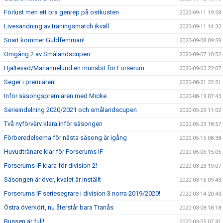
Förlust men ett bra genrep på ostkusten
2020-09-11 19:58
Livesändning av träningsmatch ikväll
2020-09-11 14:32
Snart kommer Guldfemman!
2020-09-08 09:59
Omgång 2 av Smålandscupen
2020-09-07 10:52
Hjältevad/Mariannelund en munsbit för Forserum
2020-09-03 22:07
Seger i premiären!
2020-08-21 22:51
Inför säsongspremiären med Micke
2020-08-19 07:43
Serieindelning 2020/2021 och smålandscupen
2020-05-25 11:02
Två nyförvärv klara inför säsongen
2020-05-23 18:57
Förberedelserna för nästa säsong är igång
2020-05-15 08:38
Huvudtränare klar för Forserums IF
2020-05-06 15:05
Forserums IF klara för division 2!
2020-03-23 19:07
Säsongen är över, kvalet är inställt
2020-03-16 09:43
Forserums IF seriesegrare i division 3 norra 2019/2020!
2020-03-14 20:43
Östra överkört, nu återstår bara Tranås
2020-03-08 18:18
Bussen är full!
2020-03-05 07:41