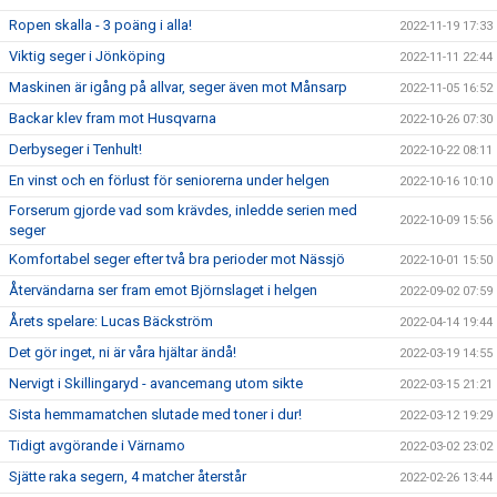
Ropen skalla - 3 poäng i alla!
2022-11-19 17:33
Viktig seger i Jönköping
2022-11-11 22:44
Maskinen är igång på allvar, seger även mot Månsarp
2022-11-05 16:52
Backar klev fram mot Husqvarna
2022-10-26 07:30
Derbyseger i Tenhult!
2022-10-22 08:11
En vinst och en förlust för seniorerna under helgen
2022-10-16 10:10
Forserum gjorde vad som krävdes, inledde serien med
2022-10-09 15:56
seger
Komfortabel seger efter två bra perioder mot Nässjö
2022-10-01 15:50
Återvändarna ser fram emot Björnslaget i helgen
2022-09-02 07:59
Årets spelare: Lucas Bäckström
2022-04-14 19:44
Det gör inget, ni är våra hjältar ändå!
2022-03-19 14:55
Nervigt i Skillingaryd - avancemang utom sikte
2022-03-15 21:21
Sista hemmamatchen slutade med toner i dur!
2022-03-12 19:29
Tidigt avgörande i Värnamo
2022-03-02 23:02
Sjätte raka segern, 4 matcher återstår
2022-02-26 13:44