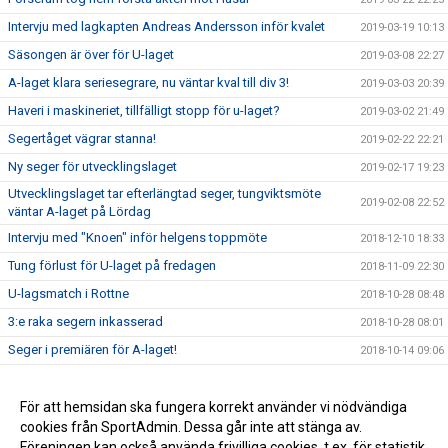
Intervju med lagkapten Andreas Andersson inför kvalet
2019-03-19 10:13
Säsongen är över för U-laget
2019-03-08 22:27
A-laget klara seriesegrare, nu väntar kval till div 3!
2019-03-03 20:39
Haveri i maskineriet, tillfälligt stopp för u-laget?
2019-03-02 21:49
Segertåget vägrar stanna!
2019-02-22 22:21
Ny seger för utvecklingslaget
2019-02-17 19:23
Utvecklingslaget tar efterlängtad seger, tungviktsmöte
2019-02-08 22:52
väntar A-laget på Lördag
Intervju med "Knoen" inför helgens toppmöte
2018-12-10 18:33
Tung förlust för U-laget på fredagen
2018-11-09 22:30
U-lagsmatch i Rottne
2018-10-28 08:48
3:e raka segern inkasserad
2018-10-28 08:01
Seger i premiären för A-laget!
2018-10-14 09:06
Inför seriepremiären
2018-10-09 18:37
Träningsmatch mot Bodafors
För att hemsidan ska fungera korrekt använder vi nödvändiga
2018-09-27 08:08
cookies från SportAdmin. Dessa går inte att stänga av.
Premiär för A-laget 13/10
2018-09-01 12:32
Föreningen kan också använda frivilliga cookies, t.ex. för statistik