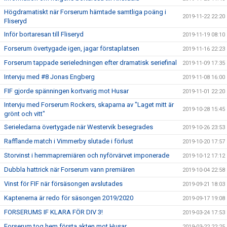
Högdramatiskt när Forserum hämtade samtliga poäng i
2019-11-22 22:20
Fliseryd
Inför bortaresan till Fliseryd
2019-11-19 08:10
Forserum övertygade igen, jagar förstaplatsen
2019-11-16 22:23
Forserum tappade serieledningen efter dramatisk seriefinal
2019-11-09 17:35
Intervju med #8 Jonas Engberg
2019-11-08 16:00
FIF gjorde spänningen kortvarig mot Husar
2019-11-01 22:20
Intervju med Forserum Rockers, skaparna av "Laget mitt är
2019-10-28 15:45
grönt och vitt"
Serieledarna övertygade när Westervik besegrades
2019-10-26 23:53
Rafflande match i Vimmerby slutade i förlust
2019-10-20 17:57
Storvinst i hemmapremiären och nyförvärvet imponerade
2019-10-12 17:12
Dubbla hattrick när Forserum vann premiären
2019-10-04 22:58
Vinst för FIF när försäsongen avslutades
2019-09-21 18:03
Kaptenerna är redo för säsongen 2019/2020
2019-09-17 19:08
FORSERUMS IF KLARA FÖR DIV 3!
2019-03-24 17:53
Forserum tog hem första akten mot Husar
2019-03-22 22:25