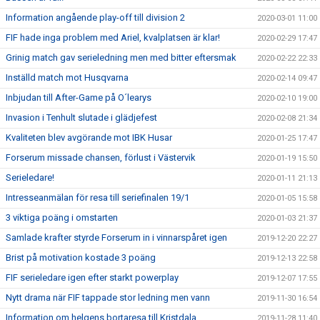
Information angående play-off till division 2
2020-03-01 11:00
FIF hade inga problem med Ariel, kvalplatsen är klar!
2020-02-29 17:47
Grinig match gav serieledning men med bitter eftersmak
2020-02-22 22:33
Inställd match mot Husqvarna
2020-02-14 09:47
Inbjudan till After-Game på O´learys
2020-02-10 19:00
Invasion i Tenhult slutade i glädjefest
2020-02-08 21:34
Kvaliteten blev avgörande mot IBK Husar
2020-01-25 17:47
Forserum missade chansen, förlust i Västervik
2020-01-19 15:50
Serieledare!
2020-01-11 21:13
Intresseanmälan för resa till seriefinalen 19/1
2020-01-05 15:58
3 viktiga poäng i omstarten
2020-01-03 21:37
Samlade krafter styrde Forserum in i vinnarspåret igen
2019-12-20 22:27
Brist på motivation kostade 3 poäng
2019-12-13 22:58
FIF serieledare igen efter starkt powerplay
2019-12-07 17:55
Nytt drama när FIF tappade stor ledning men vann
2019-11-30 16:54
Information om helgens bortaresa till Kristdala
2019-11-28 11:40