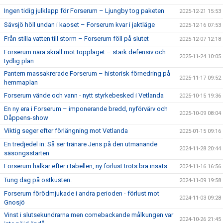
Ingen tidig julklapp för Forserum – Ljungby tog paketen
2025-12-21 15:53
Sävsjö höll undan i kaoset – Forserum kvar i jaktläge
2025-12-16 07:53
Från stilla vatten till storm – Forserum föll på slutet
2025-12-07 12:18
Forserum nära skräll mot topplaget – stark defensiv och
2025-11-24 10:05
tydlig plan
Pantern massakrerade Forserum – historisk förnedring på
2025-11-17 09:52
hemmaplan
Forserum vände och vann - nytt styrkebesked i Vetlanda
2025-10-15 19:36
En ny era i Forserum – imponerande bredd, nyförvärv och
2025-10-09 08:04
Dåppens-show
Viktig seger efter förlängning mot Vetlanda
2025-01-15 09:16
En tredjedel in: Så ser tränare Jens på den utmanande
2024-11-28 20:44
säsongsstarten
Forserum halkar efter i tabellen, ny förlust trots bra insats.
2024-11-16 16:56
Tung dag på ostkusten.
2024-11-09 19:58
Forserum förödmjukade i andra perioden - förlust mot
2024-11-03 09:28
Gnosjö
Vinst i slutsekundrarna men comebackande målkungen var
2024-10-26 21:45