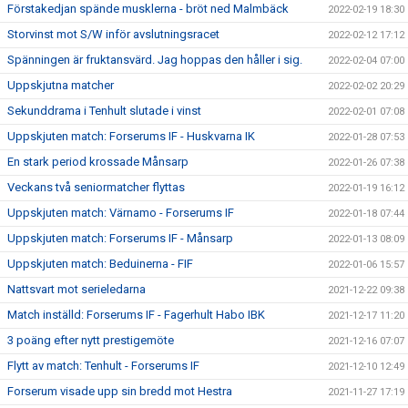
Förstakedjan spände musklerna - bröt ned Malmbäck
2022-02-19 18:30
Storvinst mot S/W inför avslutningsracet
2022-02-12 17:12
Spänningen är fruktansvärd. Jag hoppas den håller i sig.
2022-02-04 07:00
Uppskjutna matcher
2022-02-02 20:29
Sekunddrama i Tenhult slutade i vinst
2022-02-01 07:08
Uppskjuten match: Forserums IF - Huskvarna IK
2022-01-28 07:53
En stark period krossade Månsarp
2022-01-26 07:38
Veckans två seniormatcher flyttas
2022-01-19 16:12
Uppskjuten match: Värnamo - Forserums IF
2022-01-18 07:44
Uppskjuten match: Forserums IF - Månsarp
2022-01-13 08:09
Uppskjuten match: Beduinerna - FIF
2022-01-06 15:57
Nattsvart mot serieledarna
2021-12-22 09:38
Match inställd: Forserums IF - Fagerhult Habo IBK
2021-12-17 11:20
3 poäng efter nytt prestigemöte
2021-12-16 07:07
Flytt av match: Tenhult - Forserums IF
2021-12-10 12:49
Forserum visade upp sin bredd mot Hestra
2021-11-27 17:19