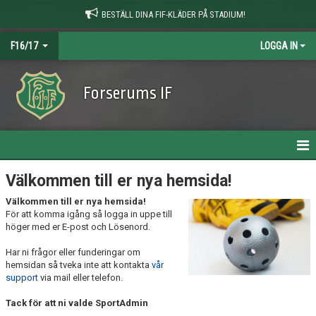
BESTÄLL DINA FIF-KLÄDER PÅ STADIUM!
F16/17
LOGGA IN
Forserums IF
HEM
Välkommen till er nya hemsida!
Välkommen till er nya hemsida!
NYHETER
För att komma igång så logga in uppe till
höger med er E-post och Lösenord.
KALENDER
Har ni frågor eller funderingar om
MATCHER
hemsidan så tveka inte att kontakta
vår
support
via mail eller telefon.
TRUPPEN
Tack för att ni valde SportAdmin