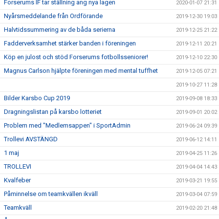
Forserums IF tar ställning ang nya lagen
2020-01-07 21:31
Nyårsmeddelande från Ordförande
2019-12-30 19:03
Halvtidssummering av de båda serierna
2019-12-25 21:22
Fadderverksamhet stärker banden i föreningen
2019-12-11 20:21
Köp en julost och stöd Forserums fotbollsseniorer!
2019-12-10 22:30
Magnus Carlson hjälpte föreningen med mental tuffhet
2019-12-05 07:21
2019-10-27 11:28
Bilder Karsbo Cup 2019
2019-09-08 18:33
Dragningslistan på karsbo lotteriet
2019-09-01 20:02
Problem med "Medlemsappen" i SportAdmin
2019-06-24 09:39
Trollevi AVSTÄNGD
2019-06-12 14:11
1 maj
2019-04-25 11:26
TROLLEVI
2019-04-04 14:43
Kvalfeber
2019-03-21 19:55
Påminnelse om teamkvällen ikväll
2019-03-04 07:59
Teamkväll
2019-02-20 21:48