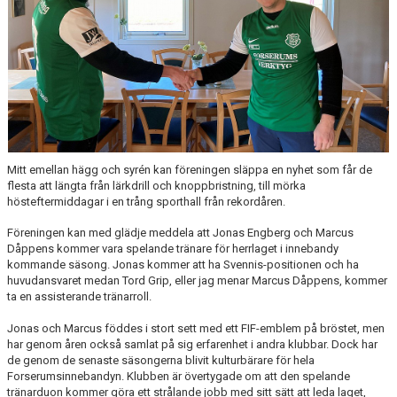
BILDGALLERI
DOKUMENT
VÅRA LAG/TRÄNARE
MATCHER
VÅRA SPONSORER
Mitt emellan hägg och syrén kan föreningen släppa en nyhet som får de
flesta att längta från lärkdrill och knoppbristning, till mörka
hösteftermiddagar i en trång sporthall från rekordåren.
Föreningen kan med glädje meddela att Jonas Engberg och Marcus
Dåppens kommer vara spelande tränare för herrlaget i innebandy
kommande säsong. Jonas kommer att ha Svennis-positionen och ha
huvudansvaret medan Tord Grip, eller jag menar Marcus Dåppens, kommer
ta en assisterande tränarroll.
Jonas och Marcus föddes i stort sett med ett FIF-emblem på bröstet, men
har genom åren också samlat på sig erfarenhet i andra klubbar. Dock har
de genom de senaste säsongerna blivit kulturbärare för hela
Forserumsinnebandyn. Klubben är övertygade om att den spelande
tränarduon kommer göra ett strålande jobb med sitt sätt att leda laget,