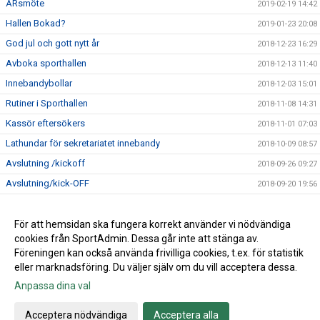
ÅRsmöte
2019-02-19 14:42
Hallen Bokad?
2019-01-23 20:08
God jul och gott nytt år
2018-12-23 16:29
Avboka sporthallen
2018-12-13 11:40
Innebandybollar
2018-12-03 15:01
Rutiner i Sporthallen
2018-11-08 14:31
Kassör eftersökers
2018-11-01 07:03
Lathundar för sekretariatet innebandy
2018-10-09 08:57
Avslutning /kickoff
2018-09-26 09:27
Avslutning/kick-OFF
2018-09-20 19:56
Karsbo Cup 2018 blev en succè
2018-09-10 16:20
Stor ungdomscup gör comeback
För att hemsidan ska fungera korrekt använder vi nödvändiga
2018-09-07 07:25
cookies från SportAdmin. Dessa går inte att stänga av.
Klubbkväll
2018-08-31 20:13
Föreningen kan också använda frivilliga cookies, t.ex. för statistik
eller marknadsföring. Du väljer själv om du vill acceptera dessa.
Anpassa dina val
Cookie-inställningar
Gå till Webbversion
Acceptera nödvändiga
Acceptera alla