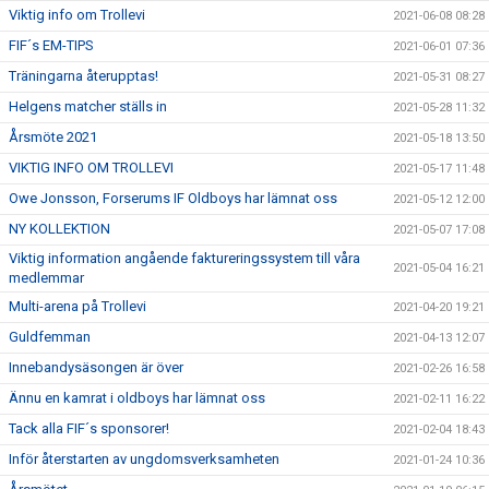
Viktig info om Trollevi
2021-06-08 08:28
FIF´s EM-TIPS
2021-06-01 07:36
Träningarna återupptas!
2021-05-31 08:27
Helgens matcher ställs in
2021-05-28 11:32
Årsmöte 2021
2021-05-18 13:50
VIKTIG INFO OM TROLLEVI
2021-05-17 11:48
Owe Jonsson, Forserums IF Oldboys har lämnat oss
2021-05-12 12:00
NY KOLLEKTION
2021-05-07 17:08
Viktig information angående faktureringssystem till våra
2021-05-04 16:21
medlemmar
Multi-arena på Trollevi
2021-04-20 19:21
Guldfemman
2021-04-13 12:07
Innebandysäsongen är över
2021-02-26 16:58
Ännu en kamrat i oldboys har lämnat oss
2021-02-11 16:22
Tack alla FIF´s sponsorer!
2021-02-04 18:43
Inför återstarten av ungdomsverksamheten
2021-01-24 10:36