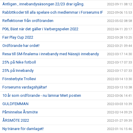
Äntligen , innebandysäsongen 22/23 drar igång.
2022-09-11 08:12
Rabbttkoder till alla spelare och medlemmar i Forserums IF
2022-09-06 15:53
Reflektioner från ordföranden
2022-05-02 08:58
P06, Bäst när det gäller i Varbergspelen 2022
2022-04-11 20:17
Fair Play Cup 2022
2022-03-28 10:25
Ordförande har ordet!
2022-03-21 09:44
Resa till SM-finalerna i innebandy med Nässjö innebandy
2022-03-17 14:30
25% på Nike fotboll
2022-03-17 07:33
25% på Innebandy
2022-03-17 07:33
Fönsterbyte Trollevi
2022-03-14 13:30
Forserums vardagshjältar!
2022-03-13 10:38
10 år som ordförande - nu lämnar Mert posten
2022-03-06 14:41
GULDFEMMAN
2022-03-03 10:39
Påminnelse Årsmöte
2022-02-14 09:29
ÅRSMÖTE 2022
2022-01-27 09:39
Ny tränare för damlaget!
2022-01-16 15:46