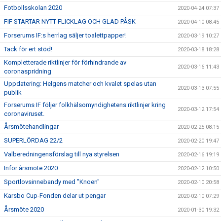
Fotbollsskolan 2020
2020-04-24 07:37
FIF STARTAR NYTT FLICKLAG OCH GLAD PÅSK
2020-04-10 08:45
Forserums IF:s herrlag säljer toalettpapper!
2020-03-19 10:27
Tack för ert stöd!
2020-03-18 18:28
Kompletterade riktlinjer för förhindrande av
2020-03-16 11:43
coronaspridning
Uppdatering: Helgens matcher och kvalet spelas utan
2020-03-13 07:55
publik
Forserums IF följer folkhälsomyndighetens riktlinjer kring
2020-03-12 17:54
coronaviruset.
Årsmötehandlingar
2020-02-25 08:15
SUPERLÖRDAG 22/2
2020-02-20 19:47
Valberedningensförslag till nya styrelsen
2020-02-16 19:19
Inför årsmöte 2020
2020-02-12 10:50
Sportlovsinnebandy med "Knoen"
2020-02-10 20:58
Karsbo Cup-Fonden delar ut pengar
2020-02-10 07:29
Årsmöte 2020
2020-01-30 19:32