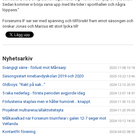
Sedan kommer vi börja varva upp med lite tider i sporthallen och några
löppass."
Forserums IF ser ser med spänning och tillförsikt fram emot säsongen och
önskar Jonas och Marcus ett stort lycka till!
Nyhetsarkiv
Svängigt värre - förlust mot Månsarp
2025-11-08 10:18
Säsongsstart innebandyskolan 2019 och 2020
2025-10-22 13:46
Oldboys: "Rakt på sak…"
2024-12-10 20:59
5 raka nederlag - första perioden avgjorde idag
2024-12-07 18:37
Förlusterna staplas men vi håller humöret... knappt.
2024-11-30 15:25
Projektet multiarena/allaktivitetsyta
2024-11-20 09:00
Målkavalkad när Forserum triumferar i galen 12-7 seger mot
2024-10-12 18:05
Vetlanda.
Kontantfri förening
2024-04-02 08:35