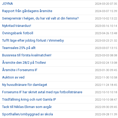
JOYNA
2024-03-20 07:35
Rapport från gårdagens årsmöte
2024-03-07 15:39
Seriepremiär i helgen, du har väl valt ut din femma?
2023-10-02 13:22
Nykritad tränarduo!
2023-05-16 10:14
Övningsbank fotboll
2023-04-26 13:48
Tufft läge efter jobbig förlust i Vimmerby
2023-03-23 21:32
Teamsales 25% på allt
2023-03-07 13:15
Bussresa till första kvalmatchen!
2023-03-03 08:08
Årsmöte den 28/2 på Trollevi
2023-02-24 13:08
Årsmöte i Forserums IF
2023-01-30 09:45
Auktion av ved
2022-11-30 10:58
Ny huvudtränare för damlaget
2022-11-24 18:45
Forserums IF har skrivit avtal med nya fotbollstränare
2022-10-10 10:18
Trädfällning kring och runt Gamla IP
2022-10-10 08:47
Tack till Niklas Ekman som avgår.
2022-09-30 09:45
Sporthallen/ombyggnad av skola
2022-09-28 11:39