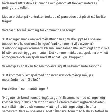
både med sitt taktiska kunnande och genom att frekvent noteras i
poängprotokollen.
Medan bläcket på kontrakten torkade så passades det på att ställas lite
frågor:
Vad har ni för målsättning för kommande säsong?
"Det är inget snack om vad målsättningen är; Vi ska upp! Alla spelare i
truppen ska ha den inställningen." Vad kommer ni vilja utveckla?
"Förhoppningsvis kommer vi bli ännu mer samspelta, samtidigt som vi ska
bli säkrare och tryggare mentalt. Det kommer märkas att spelarna blivit ett
år mognare och kan spela med ett annat lugn i kroppen."
Vilken typ av spel kan fansen förvänta sig att se kommande säsong?
"Det kommer bli ett spel med hög intensitet och många mål, ja i
motståndarnas mål alltså."
Hur sköter ni sommarträningen?
"Högintensiv konditionsträning(t.ex.golf) tillsammans med näringsriktig
kosthållning (grillat) och stort fokus på vila/återhämtning(baden-baden-
stol). Skämt åsido så kommer vi att ha lite träningsledigt tills efter
semestern, flera av spelarna i laget håller sig i form med hjälp av fotbollen.