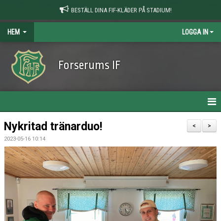
BESTÄLL DINA FIF-KLÄDER PÅ STADIUM!
HEM
LOGGA IN
Forserums IF
HEM
Nykritad tränarduo!
<
>
2023-05-16 10:14
NYHETER
OM KLUBBEN
KONTAKT
KALENDER