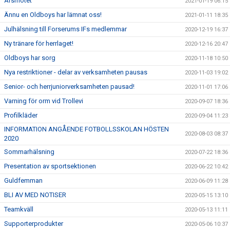
Årsmötet
2021-01-19 06:15
Ännu en Oldboys har lämnat oss!
2021-01-11 18:35
Julhälsning till Forserums IFs medlemmar
2020-12-19 16:37
Ny tränare för herrlaget!
2020-12-16 20:47
Oldboys har sorg
2020-11-18 10:50
Nya restriktioner - delar av verksamheten pausas
2020-11-03 19:02
Senior- och herrjuniorverksamheten pausad!
2020-11-01 17:06
Varning för orm vid Trollevi
2020-09-07 18:36
Profilkläder
2020-09-04 11:23
INFORMATION ANGÅENDE FOTBOLLSSKOLAN HÖSTEN
2020-08-03 08:37
2020
Sommarhälsning
2020-07-22 18:36
Presentation av sportsektionen
2020-06-22 10:42
Guldfemman
2020-06-09 11:28
BLI AV MED NOTISER
2020-05-15 13:10
Teamkväll
2020-05-13 11:11
Supporterprodukter
2020-05-06 10:37