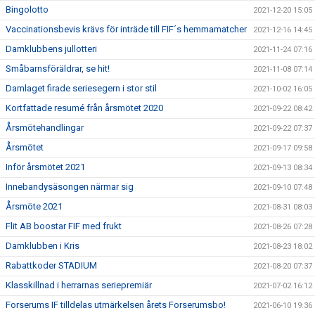
Bingolotto
2021-12-20 15:05
Vaccinationsbevis krävs för inträde till FIF´s hemmamatcher
2021-12-16 14:45
Damklubbens jullotteri
2021-11-24 07:16
Småbarnsföräldrar, se hit!
2021-11-08 07:14
Damlaget firade seriesegern i stor stil
2021-10-02 16:05
Kortfattade resumé från årsmötet 2020
2021-09-22 08:42
Årsmötehandlingar
2021-09-22 07:37
Årsmötet
2021-09-17 09:58
Inför årsmötet 2021
2021-09-13 08:34
Innebandysäsongen närmar sig
2021-09-10 07:48
Årsmöte 2021
2021-08-31 08:03
Flit AB boostar FIF med frukt
2021-08-26 07:28
Damklubben i Kris
2021-08-23 18:02
Rabattkoder STADIUM
2021-08-20 07:37
Klasskillnad i herrarnas seriepremiär
2021-07-02 16:12
Forserums IF tilldelas utmärkelsen årets Forserumsbo!
2021-06-10 19:36