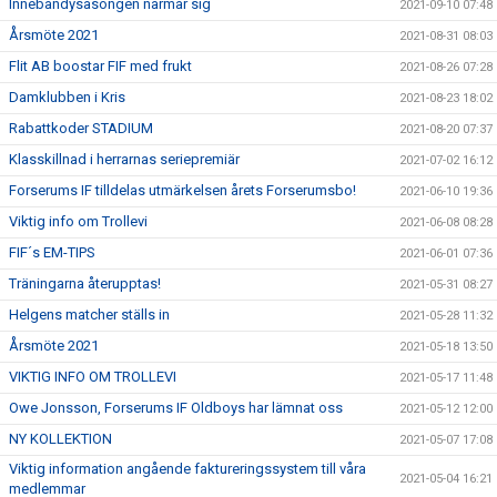
Innebandysäsongen närmar sig
2021-09-10 07:48
Årsmöte 2021
2021-08-31 08:03
Flit AB boostar FIF med frukt
2021-08-26 07:28
Damklubben i Kris
2021-08-23 18:02
Rabattkoder STADIUM
2021-08-20 07:37
Klasskillnad i herrarnas seriepremiär
2021-07-02 16:12
Forserums IF tilldelas utmärkelsen årets Forserumsbo!
2021-06-10 19:36
Viktig info om Trollevi
2021-06-08 08:28
FIF´s EM-TIPS
2021-06-01 07:36
Träningarna återupptas!
2021-05-31 08:27
Helgens matcher ställs in
2021-05-28 11:32
Årsmöte 2021
2021-05-18 13:50
VIKTIG INFO OM TROLLEVI
2021-05-17 11:48
Owe Jonsson, Forserums IF Oldboys har lämnat oss
2021-05-12 12:00
NY KOLLEKTION
2021-05-07 17:08
Viktig information angående faktureringssystem till våra
2021-05-04 16:21
medlemmar