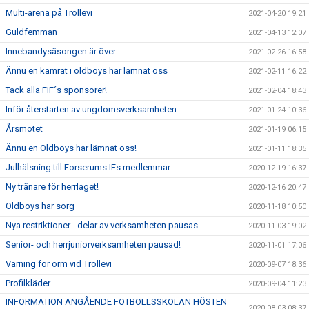
Multi-arena på Trollevi
2021-04-20 19:21
Guldfemman
2021-04-13 12:07
Innebandysäsongen är över
2021-02-26 16:58
Ännu en kamrat i oldboys har lämnat oss
2021-02-11 16:22
Tack alla FIF´s sponsorer!
2021-02-04 18:43
Inför återstarten av ungdomsverksamheten
2021-01-24 10:36
Årsmötet
2021-01-19 06:15
Ännu en Oldboys har lämnat oss!
2021-01-11 18:35
Julhälsning till Forserums IFs medlemmar
2020-12-19 16:37
Ny tränare för herrlaget!
2020-12-16 20:47
Oldboys har sorg
2020-11-18 10:50
Nya restriktioner - delar av verksamheten pausas
2020-11-03 19:02
Senior- och herrjuniorverksamheten pausad!
2020-11-01 17:06
Varning för orm vid Trollevi
2020-09-07 18:36
Profilkläder
2020-09-04 11:23
INFORMATION ANGÅENDE FOTBOLLSSKOLAN HÖSTEN
2020-08-03 08:37