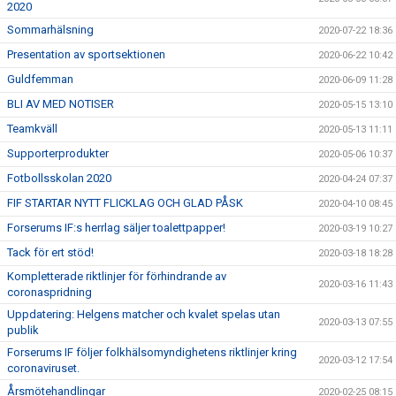
2020
Sommarhälsning
2020-07-22 18:36
Presentation av sportsektionen
2020-06-22 10:42
Guldfemman
2020-06-09 11:28
BLI AV MED NOTISER
2020-05-15 13:10
Teamkväll
2020-05-13 11:11
Supporterprodukter
2020-05-06 10:37
Fotbollsskolan 2020
2020-04-24 07:37
FIF STARTAR NYTT FLICKLAG OCH GLAD PÅSK
2020-04-10 08:45
Forserums IF:s herrlag säljer toalettpapper!
2020-03-19 10:27
Tack för ert stöd!
2020-03-18 18:28
Kompletterade riktlinjer för förhindrande av
2020-03-16 11:43
coronaspridning
Uppdatering: Helgens matcher och kvalet spelas utan
2020-03-13 07:55
publik
Forserums IF följer folkhälsomyndighetens riktlinjer kring
2020-03-12 17:54
coronaviruset.
Årsmötehandlingar
2020-02-25 08:15