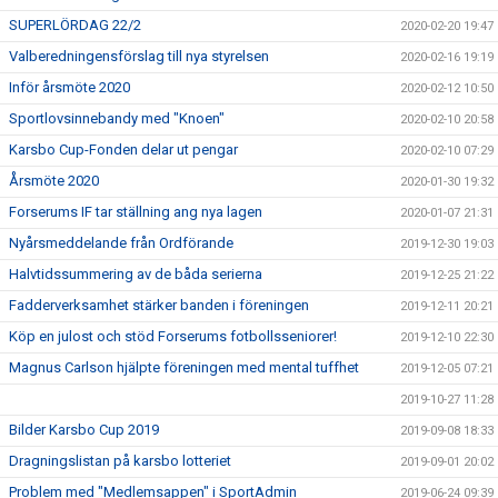
SUPERLÖRDAG 22/2
2020-02-20 19:47
Valberedningensförslag till nya styrelsen
2020-02-16 19:19
Inför årsmöte 2020
2020-02-12 10:50
Sportlovsinnebandy med "Knoen"
2020-02-10 20:58
Karsbo Cup-Fonden delar ut pengar
2020-02-10 07:29
Årsmöte 2020
2020-01-30 19:32
Forserums IF tar ställning ang nya lagen
2020-01-07 21:31
Nyårsmeddelande från Ordförande
2019-12-30 19:03
Halvtidssummering av de båda serierna
2019-12-25 21:22
Fadderverksamhet stärker banden i föreningen
2019-12-11 20:21
Köp en julost och stöd Forserums fotbollsseniorer!
2019-12-10 22:30
Magnus Carlson hjälpte föreningen med mental tuffhet
2019-12-05 07:21
2019-10-27 11:28
Bilder Karsbo Cup 2019
2019-09-08 18:33
Dragningslistan på karsbo lotteriet
2019-09-01 20:02
Problem med "Medlemsappen" i SportAdmin
2019-06-24 09:39