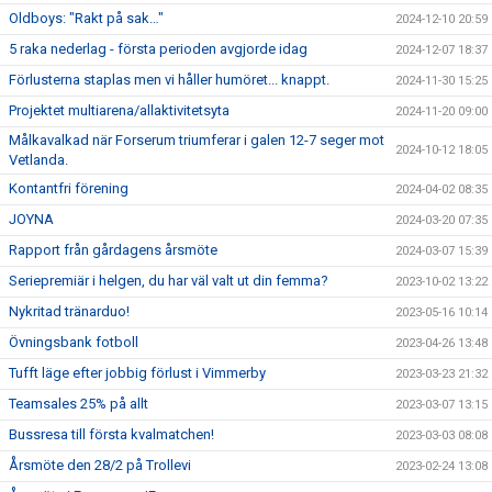
Oldboys: "Rakt på sak…"
2024-12-10 20:59
5 raka nederlag - första perioden avgjorde idag
2024-12-07 18:37
Förlusterna staplas men vi håller humöret... knappt.
2024-11-30 15:25
Projektet multiarena/allaktivitetsyta
2024-11-20 09:00
Målkavalkad när Forserum triumferar i galen 12-7 seger mot
2024-10-12 18:05
Vetlanda.
Kontantfri förening
2024-04-02 08:35
JOYNA
2024-03-20 07:35
Rapport från gårdagens årsmöte
2024-03-07 15:39
Seriepremiär i helgen, du har väl valt ut din femma?
2023-10-02 13:22
Nykritad tränarduo!
2023-05-16 10:14
Övningsbank fotboll
2023-04-26 13:48
Tufft läge efter jobbig förlust i Vimmerby
2023-03-23 21:32
Teamsales 25% på allt
2023-03-07 13:15
Bussresa till första kvalmatchen!
2023-03-03 08:08
Årsmöte den 28/2 på Trollevi
2023-02-24 13:08