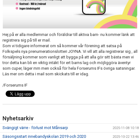
BILDGALLERI
DOKUMENT
VÅRA LAG/TRÄNARE
Hej på er alla medlemmar och föräldrar till aktiva barn- nu kommer länk att
registrera sig på till er mail.
MATCHER
Som vi tidigare informerat om så kommer vår förening att satsa på
Folkspels nya prenumerationslotteri JOYNA. Vi vill att alla registrerar sig , all
försäljning kommer som vanligt att bygga på att alla gör sitt bästa men vi
VÅRA SPONSORER
tror detta kan bli en viktig intäkt för ert barns lag och möjliggöra äventyr
som cuper, läger mm men också för hela Forserums IFs övriga satsningar.
Läs mer om detta i mail som skickats till er idag.
/Forserums IF
Nyhetsarkiv
Svängigt värre - förlust mot Månsarp
2025-11-08 10:18
Säsongsstart innebandyskolan 2019 och 2020
2025-10-22 13:46