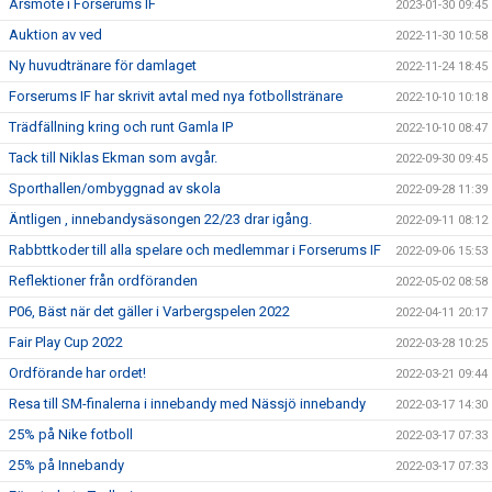
Årsmöte i Forserums IF
2023-01-30 09:45
Auktion av ved
2022-11-30 10:58
Ny huvudtränare för damlaget
2022-11-24 18:45
Forserums IF har skrivit avtal med nya fotbollstränare
2022-10-10 10:18
Trädfällning kring och runt Gamla IP
2022-10-10 08:47
Tack till Niklas Ekman som avgår.
2022-09-30 09:45
Sporthallen/ombyggnad av skola
2022-09-28 11:39
Äntligen , innebandysäsongen 22/23 drar igång.
2022-09-11 08:12
Rabbttkoder till alla spelare och medlemmar i Forserums IF
2022-09-06 15:53
Reflektioner från ordföranden
2022-05-02 08:58
P06, Bäst när det gäller i Varbergspelen 2022
2022-04-11 20:17
Fair Play Cup 2022
2022-03-28 10:25
Ordförande har ordet!
2022-03-21 09:44
Resa till SM-finalerna i innebandy med Nässjö innebandy
2022-03-17 14:30
25% på Nike fotboll
2022-03-17 07:33
25% på Innebandy
2022-03-17 07:33