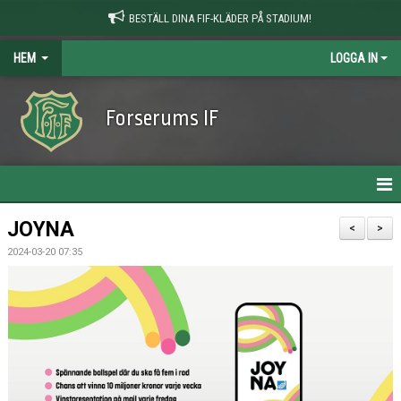
BESTÄLL DINA FIF-KLÄDER PÅ STADIUM!
HEM
LOGGA IN
Forserums IF
HEM
JOYNA
<
>
2024-03-20 07:35
NYHETER
OM KLUBBEN
KONTAKT
KALENDER