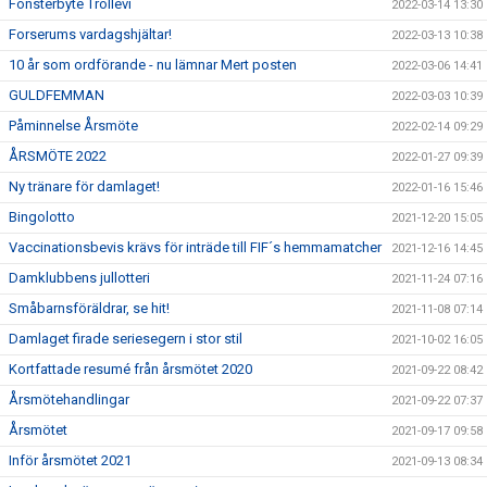
Fönsterbyte Trollevi
2022-03-14 13:30
Forserums vardagshjältar!
2022-03-13 10:38
10 år som ordförande - nu lämnar Mert posten
2022-03-06 14:41
GULDFEMMAN
2022-03-03 10:39
Påminnelse Årsmöte
2022-02-14 09:29
ÅRSMÖTE 2022
2022-01-27 09:39
Ny tränare för damlaget!
2022-01-16 15:46
Bingolotto
2021-12-20 15:05
Vaccinationsbevis krävs för inträde till FIF´s hemmamatcher
2021-12-16 14:45
Damklubbens jullotteri
2021-11-24 07:16
Småbarnsföräldrar, se hit!
2021-11-08 07:14
Damlaget firade seriesegern i stor stil
2021-10-02 16:05
Kortfattade resumé från årsmötet 2020
2021-09-22 08:42
Årsmötehandlingar
2021-09-22 07:37
Årsmötet
2021-09-17 09:58
Inför årsmötet 2021
2021-09-13 08:34