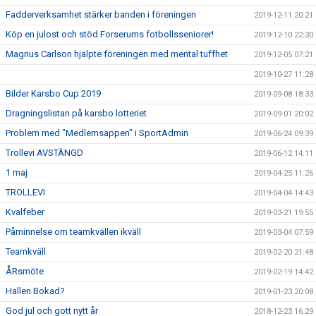
Fadderverksamhet stärker banden i föreningen
2019-12-11 20:21
Köp en julost och stöd Forserums fotbollsseniorer!
2019-12-10 22:30
Magnus Carlson hjälpte föreningen med mental tuffhet
2019-12-05 07:21
2019-10-27 11:28
Bilder Karsbo Cup 2019
2019-09-08 18:33
Dragningslistan på karsbo lotteriet
2019-09-01 20:02
Problem med "Medlemsappen" i SportAdmin
2019-06-24 09:39
Trollevi AVSTÄNGD
2019-06-12 14:11
1 maj
2019-04-25 11:26
TROLLEVI
2019-04-04 14:43
Kvalfeber
2019-03-21 19:55
Påminnelse om teamkvällen ikväll
2019-03-04 07:59
Teamkväll
2019-02-20 21:48
ÅRsmöte
2019-02-19 14:42
Hallen Bokad?
2019-01-23 20:08
God jul och gott nytt år
2018-12-23 16:29