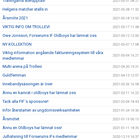
Träningarna återupptas!
2021-05-31 08:27
Helgens matcher ställs in
2021-05-28 11:32
Årsmöte 2021
2021-05-18 13:50
VIKTIG INFO OM TROLLEVI
2021-05-17 11:48
Owe Jonsson, Forserums IF Oldboys har lämnat oss
2021-05-12 12:00
NY KOLLEKTION
2021-05-07 17:08
Viktig information angående faktureringssystem till våra
2021-05-04 16:21
medlemmar
Multi-arena på Trollevi
2021-04-20 19:21
Guldfemman
2021-04-13 12:07
Innebandysäsongen är över
2021-02-26 16:58
Ännu en kamrat i oldboys har lämnat oss
2021-02-11 16:22
Tack alla FIF´s sponsorer!
2021-02-04 18:43
Inför återstarten av ungdomsverksamheten
2021-01-24 10:36
Årsmötet
2021-01-19 06:15
Ännu en Oldboys har lämnat oss!
2021-01-11 18:35
Julhälsning till Forserums IFs medlemmar
2020-12-19 16:37