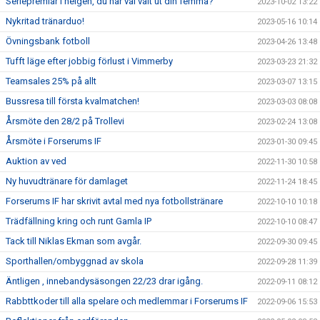
Seriepremiär i helgen, du har väl valt ut din femma?
2023-10-02 13:22
Nykritad tränarduo!
2023-05-16 10:14
Övningsbank fotboll
2023-04-26 13:48
Tufft läge efter jobbig förlust i Vimmerby
2023-03-23 21:32
Teamsales 25% på allt
2023-03-07 13:15
Bussresa till första kvalmatchen!
2023-03-03 08:08
Årsmöte den 28/2 på Trollevi
2023-02-24 13:08
Årsmöte i Forserums IF
2023-01-30 09:45
Auktion av ved
2022-11-30 10:58
Ny huvudtränare för damlaget
2022-11-24 18:45
Forserums IF har skrivit avtal med nya fotbollstränare
2022-10-10 10:18
Trädfällning kring och runt Gamla IP
2022-10-10 08:47
Tack till Niklas Ekman som avgår.
2022-09-30 09:45
Sporthallen/ombyggnad av skola
2022-09-28 11:39
Äntligen , innebandysäsongen 22/23 drar igång.
2022-09-11 08:12
Rabbttkoder till alla spelare och medlemmar i Forserums IF
2022-09-06 15:53