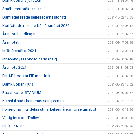
Damklubbens jullotteri
2021-11-24 07:16
Småbarnsföräldrar, se hit!
2021-11-08 07:14
Damlaget firade seriesegern i stor stil
2021-10-02 16:05
Kortfattade resumé från årsmötet 2020
2021-09-22 08:42
Årsmötehandlingar
2021-09-22 07:37
Årsmötet
2021-09-17 09:58
Inför årsmötet 2021
2021-09-13 08:34
Innebandysäsongen närmar sig
2021-09-10 07:48
Årsmöte 2021
2021-08-31 08:03
Flit AB boostar FIF med frukt
2021-08-26 07:28
Damklubben i Kris
2021-08-23 18:02
Rabattkoder STADIUM
2021-08-20 07:37
Klasskillnad i herrarnas seriepremiär
2021-07-02 16:12
Forserums IF tilldelas utmärkelsen årets Forserumsbo!
2021-06-10 19:36
Viktig info om Trollevi
2021-06-08 08:28
FIF´s EM-TIPS
2021-06-01 07:36