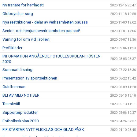
Ny tränare för herrlaget!
2020-12-16 20:47
Oldboys har sorg
2020-11-18 10:50
Nya restriktioner - delar av verksamheten pausas
2020-11-03 19:02
Senior- och herrjuniorverksamheten pausad!
2020-11-01 17:06
Varning för orm vid Trollevi
2020-09-07 18:36
Profilkläder
2020-09-04 11:23
INFORMATION ANGÅENDE FOTBOLLSSKOLAN HÖSTEN
2020-08-03 08:37
2020
Sommarhälsning
2020-07-22 18:36
Presentation av sportsektionen
2020-06-22 10:42
Guldfemman
2020-06-09 11:28
BLI AV MED NOTISER
2020-05-15 13:10
Teamkväll
2020-05-13 11:11
Supporterprodukter
2020-05-06 10:37
Fotbollsskolan 2020
2020-04-24 07:37
FIF STARTAR NYTT FLICKLAG OCH GLAD PÅSK
2020-04-10 08:45