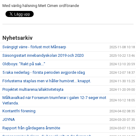
BILDGALLERI
Med vänlig hälsning Mert Cimen ordförande
DOKUMENT
VÅRA LAG/TRÄNARE
Nyhetsarkiv
MATCHER
Svängigt värre - förlust mot Månsarp
2025-11-08 10:18
Säsongsstart innebandyskolan 2019 och 2020
VÅRA SPONSORER
2025-10-22 13:46
Oldboys: "Rakt på sak…"
2024-12-10 20:59
5 raka nederlag - första perioden avgjorde idag
2024-12-07 18:37
Förlusterna staplas men vi håller humöret... knappt.
2024-11-30 15:25
Projektet multiarena/allaktivitetsyta
2024-11-20 09:00
Målkavalkad när Forserum triumferar i galen 12-7 seger mot
2024-10-12 18:05
Vetlanda.
Kontantfri förening
2024-04-02 08:35
JOYNA
2024-03-20 07:35
Rapport från gårdagens årsmöte
2024-03-07 15:39