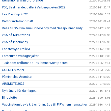
Reflektioner från ordföranden
2022-05-02 08:58
P06, Bäst när det gäller i Varbergspelen 2022
2022-04-11 20:17
Fair Play Cup 2022
2022-03-28 10:25
Ordförande har ordet!
2022-03-21 09:44
Resa till SM-finalerna i innebandy med Nässjö innebandy
2022-03-17 14:30
25% på Nike fotboll
2022-03-17 07:33
25% på Innebandy
2022-03-17 07:33
Fönsterbyte Trollevi
2022-03-14 13:30
Forserums vardagshjältar!
2022-03-13 10:38
10 år som ordförande - nu lämnar Mert posten
2022-03-06 14:41
GULDFEMMAN
2022-03-03 10:39
Påminnelse Årsmöte
2022-02-14 09:29
ÅRSMÖTE 2022
2022-01-27 09:39
Ny tränare för damlaget!
2022-01-16 15:46
Bingolotto
2021-12-20 15:05
Vaccinationsbevis krävs för inträde till FIF´s hemmamatcher
2021-12-16 14:45