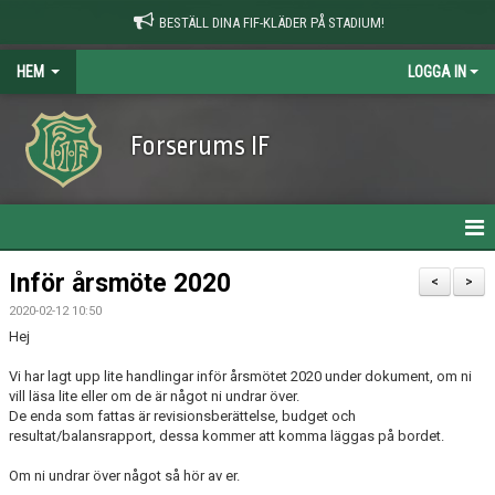
BESTÄLL DINA FIF-KLÄDER PÅ STADIUM!
HEM
LOGGA IN
Forserums IF
HEM
Inför årsmöte 2020
<
>
2020-02-12 10:50
NYHETER
Hej
OM KLUBBEN
Vi har lagt upp lite handlingar inför årsmötet 2020 under dokument, om ni
vill läsa lite eller om de är något ni undrar över.
KONTAKT
De enda som fattas är revisionsberättelse, budget och
resultat/balansrapport, dessa kommer att komma läggas på bordet.
KALENDER
Om ni undrar över något så hör av er.