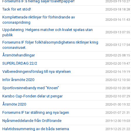
Forserums IF:s herrlag säljer toalettpapper!
2020-03-19 10:27
Tack för ert stöd!
2020-03-18 18:28
Kompletterade riktlinjer för förhindrande av
2020-03-16 11:43
coronaspridning
Uppdatering: Helgens matcher och kvalet spelas utan
2020-03-13 07:55
publik
Forserums IF följer folkhälsomyndighetens riktlinjer kring
2020-03-12 17:54
coronaviruset.
Årsmötehandlingar
2020-02-25 08:15
SUPERLÖRDAG 22/2
2020-02-20 19:47
Valberedningensförslag till nya styrelsen
2020-02-16 19:19
Inför årsmöte 2020
2020-02-12 10:50
Sportlovsinnebandy med "Knoen"
2020-02-10 20:58
Karsbo Cup-Fonden delar ut pengar
2020-02-10 07:29
Årsmöte 2020
2020-01-30 19:32
Forserums IF tar ställning ang nya lagen
2020-01-07 21:31
Nyårsmeddelande från Ordförande
2019-12-30 19:03
Halvtidssummering av de båda serierna
2019-12-25 21:22