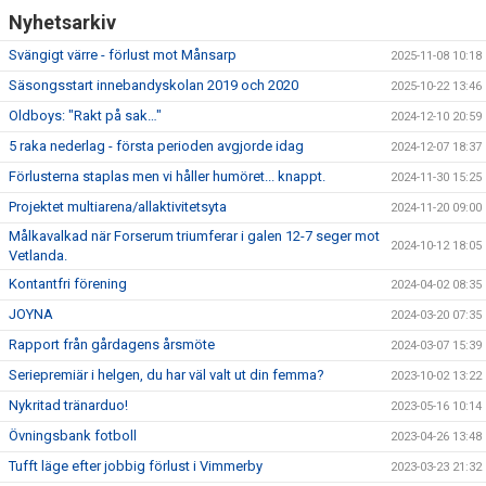
Nyhetsarkiv
Svängigt värre - förlust mot Månsarp
2025-11-08 10:18
Säsongsstart innebandyskolan 2019 och 2020
2025-10-22 13:46
Oldboys: "Rakt på sak…"
2024-12-10 20:59
5 raka nederlag - första perioden avgjorde idag
2024-12-07 18:37
Förlusterna staplas men vi håller humöret... knappt.
2024-11-30 15:25
Projektet multiarena/allaktivitetsyta
2024-11-20 09:00
Målkavalkad när Forserum triumferar i galen 12-7 seger mot
2024-10-12 18:05
Vetlanda.
Kontantfri förening
2024-04-02 08:35
JOYNA
2024-03-20 07:35
Rapport från gårdagens årsmöte
2024-03-07 15:39
Seriepremiär i helgen, du har väl valt ut din femma?
2023-10-02 13:22
Nykritad tränarduo!
2023-05-16 10:14
Övningsbank fotboll
2023-04-26 13:48
Tufft läge efter jobbig förlust i Vimmerby
2023-03-23 21:32