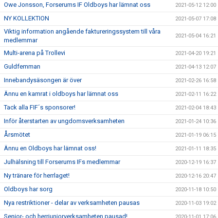
Owe Jonsson, Forserums IF Oldboys har lämnat oss
2021-05-12 12:00
NY KOLLEKTION
2021-05-07 17:08
Viktig information angående faktureringssystem till våra
2021-05-04 16:21
medlemmar
Multi-arena på Trollevi
2021-04-20 19:21
Guldfemman
2021-04-13 12:07
Innebandysäsongen är över
2021-02-26 16:58
Ännu en kamrat i oldboys har lämnat oss
2021-02-11 16:22
Tack alla FIF´s sponsorer!
2021-02-04 18:43
Inför återstarten av ungdomsverksamheten
2021-01-24 10:36
Årsmötet
2021-01-19 06:15
Ännu en Oldboys har lämnat oss!
2021-01-11 18:35
Julhälsning till Forserums IFs medlemmar
2020-12-19 16:37
Ny tränare för herrlaget!
2020-12-16 20:47
Oldboys har sorg
2020-11-18 10:50
Nya restriktioner - delar av verksamheten pausas
2020-11-03 19:02
Senior- och herrjuniorverksamheten pausad!
2020-11-01 17:06