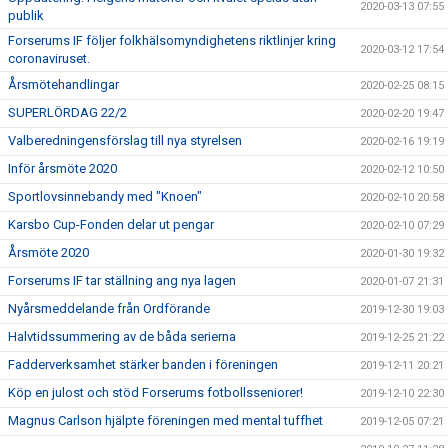
2020-03-13 07:55
publik
Forserums IF följer folkhälsomyndighetens riktlinjer kring
2020-03-12 17:54
coronaviruset.
Årsmötehandlingar
2020-02-25 08:15
SUPERLÖRDAG 22/2
2020-02-20 19:47
Valberedningensförslag till nya styrelsen
2020-02-16 19:19
Inför årsmöte 2020
2020-02-12 10:50
Sportlovsinnebandy med "Knoen"
2020-02-10 20:58
Karsbo Cup-Fonden delar ut pengar
2020-02-10 07:29
Årsmöte 2020
2020-01-30 19:32
Forserums IF tar ställning ang nya lagen
2020-01-07 21:31
Nyårsmeddelande från Ordförande
2019-12-30 19:03
Halvtidssummering av de båda serierna
2019-12-25 21:22
Fadderverksamhet stärker banden i föreningen
2019-12-11 20:21
Köp en julost och stöd Forserums fotbollsseniorer!
2019-12-10 22:30
Magnus Carlson hjälpte föreningen med mental tuffhet
2019-12-05 07:21