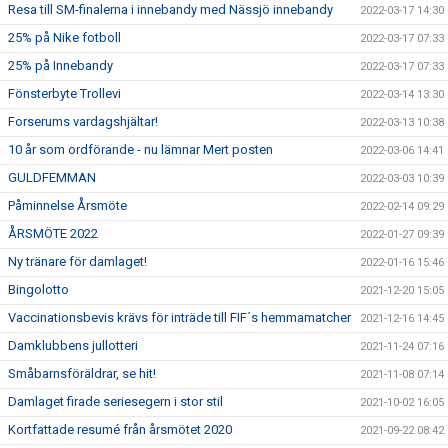
Resa till SM-finalerna i innebandy med Nässjö innebandy
2022-03-17 14:30
25% på Nike fotboll
2022-03-17 07:33
25% på Innebandy
2022-03-17 07:33
Fönsterbyte Trollevi
2022-03-14 13:30
Forserums vardagshjältar!
2022-03-13 10:38
10 år som ordförande - nu lämnar Mert posten
2022-03-06 14:41
GULDFEMMAN
2022-03-03 10:39
Påminnelse Årsmöte
2022-02-14 09:29
ÅRSMÖTE 2022
2022-01-27 09:39
Ny tränare för damlaget!
2022-01-16 15:46
Bingolotto
2021-12-20 15:05
Vaccinationsbevis krävs för inträde till FIF´s hemmamatcher
2021-12-16 14:45
Damklubbens jullotteri
2021-11-24 07:16
Småbarnsföräldrar, se hit!
2021-11-08 07:14
Damlaget firade seriesegern i stor stil
2021-10-02 16:05
Kortfattade resumé från årsmötet 2020
2021-09-22 08:42