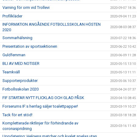
Varning för orm vid Trollevi
2020-09-07 18:36
Profilkläder
2020-09-04 11:23
INFORMATION ANGÅENDE FOTBOLLSSKOLAN HÖSTEN
2020-08-03 08:37
2020
Sommarhälsning
2020-07-22 18:36
Presentation av sportsektionen
2020-06-22 10:42
Guldfemman
2020-06-09 11:28
BLI AV MED NOTISER
2020-05-15 13:10
Teamkväll
2020-05-13 11:11
Supporterprodukter
2020-05-06 10:37
Fotbollsskolan 2020
2020-04-24 07:37
FIF STARTAR NYTT FLICKLAG OCH GLAD PÅSK
2020-04-10 08:45
Forserums IF:s herrlag säljer toalettpapper!
2020-03-19 10:27
Tack för ert stöd!
2020-03-18 18:28
Kompletterade riktlinjer för förhindrande av
2020-03-16 11:43
coronaspridning
Uppdatering: Helgens matcher och kvalet spelas utan