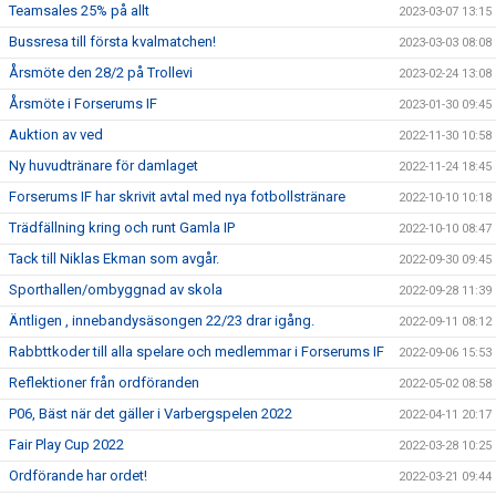
Teamsales 25% på allt
2023-03-07 13:15
Bussresa till första kvalmatchen!
2023-03-03 08:08
Årsmöte den 28/2 på Trollevi
2023-02-24 13:08
Årsmöte i Forserums IF
2023-01-30 09:45
Auktion av ved
2022-11-30 10:58
Ny huvudtränare för damlaget
2022-11-24 18:45
Forserums IF har skrivit avtal med nya fotbollstränare
2022-10-10 10:18
Trädfällning kring och runt Gamla IP
2022-10-10 08:47
Tack till Niklas Ekman som avgår.
2022-09-30 09:45
Sporthallen/ombyggnad av skola
2022-09-28 11:39
Äntligen , innebandysäsongen 22/23 drar igång.
2022-09-11 08:12
Rabbttkoder till alla spelare och medlemmar i Forserums IF
2022-09-06 15:53
Reflektioner från ordföranden
2022-05-02 08:58
P06, Bäst när det gäller i Varbergspelen 2022
2022-04-11 20:17
Fair Play Cup 2022
2022-03-28 10:25
Ordförande har ordet!
2022-03-21 09:44