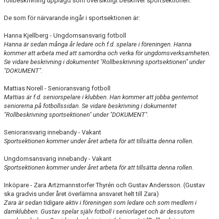
rollbeskrivning upplagd som översiktligt beskriver sportsektionen.
BILDGALLERI
De som för närvarande ingår i sportsektionen är:
DOKUMENT
Hanna Kjellberg - Ungdomsansvarig fotboll
Hanna är sedan många år ledare och f.d. spelare i föreningen. Hanna
VÅRA LAG/TRÄNARE
kommer att arbeta med att samordna och verka för ungdomsverksamheten.
Se vidare beskrivning i dokumentet "Rollbeskrivning sportsektionen" under
MATCHER
"DOKUMENT".
Mattias Norell - Senioransvarig fotboll
VÅRA SPONSORER
Mattias är f.d. seniorspelare i klubben. Han kommer att jobba gentemot
seniorerna på fotbollssidan.
Se vidare beskrivning i dokumentet
"Rollbeskrivning sportsektionen" under "DOKUMENT".
Senioransvarig innebandy - Vakant
Sportsektionen kommer under året arbeta för att tillsätta denna rollen.
Ungdomsansvarig innebandy - Vakant
Sportsektionen kommer under året arbeta för att tillsätta denna rollen.
Inköpare - Zara Artzmannstorfer Thyrén och Gustav Andersson. (Gustav
ska gradvis under året överlämna ansvaret helt till Zara)
Zara är sedan tidigare aktiv i föreningen som ledare och som medlem i
damklubben. Gustav spelar själv fotboll i seniorlaget och är dessutom