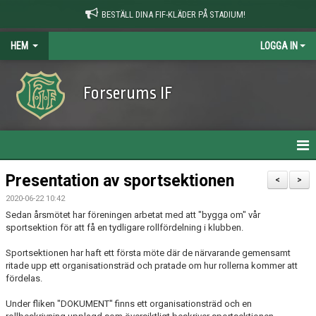
BESTÄLL DINA FIF-KLÄDER PÅ STADIUM!
HEM
LOGGA IN
Forserums IF
HEM
Presentation av sportsektionen
<
>
2020-06-22 10:42
NYHETER
Sedan årsmötet har föreningen arbetat med att "bygga om" vår
sportsektion för att få en tydligare rollfördelning i klubben.
OM KLUBBEN
Sportsektionen har haft ett första möte där de närvarande gemensamt
KONTAKT
ritade upp ett organisationsträd och pratade om hur rollerna kommer att
fördelas.
KALENDER
Under fliken "DOKUMENT" finns ett organisationsträd och en