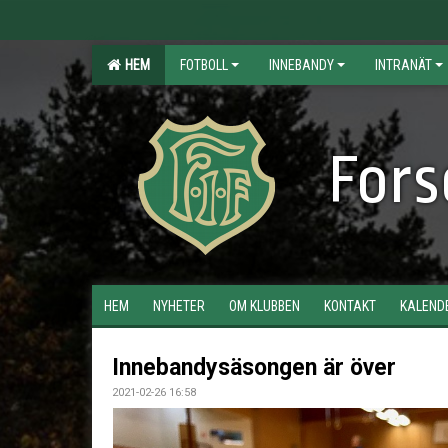
HEM
FOTBOLL
INNEBANDY
INTRANÄT
Fors
HEM
NYHETER
OM KLUBBEN
KONTAKT
KALEND
Innebandysäsongen är över
2021-02-26 16:58