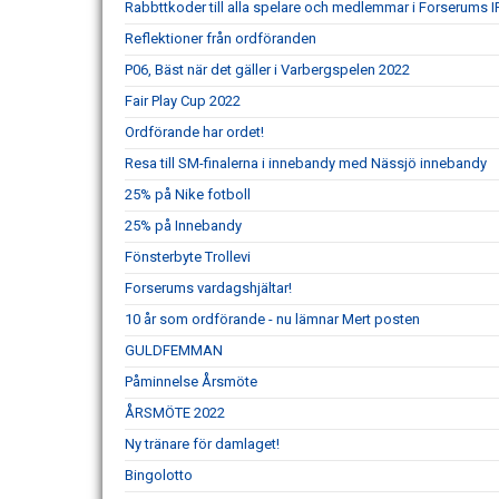
Rabbttkoder till alla spelare och medlemmar i Forserums I
Reflektioner från ordföranden
P06, Bäst när det gäller i Varbergspelen 2022
Fair Play Cup 2022
Ordförande har ordet!
Resa till SM-finalerna i innebandy med Nässjö innebandy
25% på Nike fotboll
25% på Innebandy
Fönsterbyte Trollevi
Forserums vardagshjältar!
10 år som ordförande - nu lämnar Mert posten
GULDFEMMAN
Påminnelse Årsmöte
ÅRSMÖTE 2022
Ny tränare för damlaget!
Bingolotto