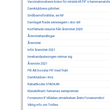
Vaccinationsbevis krävs för inträde till FIF´s hemmamatch
Damklubbens jullotteri
Småbarnsföräldrar, se hit!
Damlaget firade seriesegern i stor stil
Kortfattade resumé från årsmötet 2020
Årsmötehandlingar
Årsmötet
Inför årsmötet 2021
Innebandysäsongen närmar sig
Årsmöte 2021
Flit AB boostar FIF med frukt
Damklubben i Kris
Rabattkoder STADIUM
Klasskillnad i herrarnas seriepremiär
Forserums IF tilldelas utmärkelsen årets Forserumsbo!
Viktig info om Trollevi