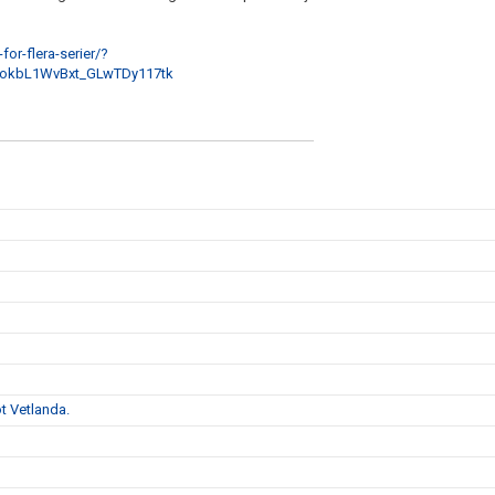
or-flera-serier/?
okbL1WvBxt_GLwTDy117tk
t Vetlanda.