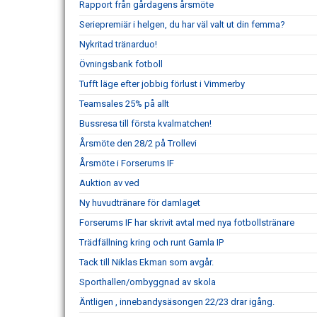
Rapport från gårdagens årsmöte
Seriepremiär i helgen, du har väl valt ut din femma?
Nykritad tränarduo!
Övningsbank fotboll
Tufft läge efter jobbig förlust i Vimmerby
Teamsales 25% på allt
Bussresa till första kvalmatchen!
Årsmöte den 28/2 på Trollevi
Årsmöte i Forserums IF
Auktion av ved
Ny huvudtränare för damlaget
Forserums IF har skrivit avtal med nya fotbollstränare
Trädfällning kring och runt Gamla IP
Tack till Niklas Ekman som avgår.
Sporthallen/ombyggnad av skola
Äntligen , innebandysäsongen 22/23 drar igång.