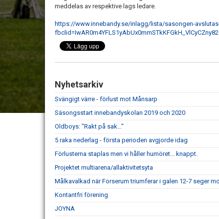
meddelas av respektive lags ledare.
https://www.innebandy.se/inlagg/lista/sasongen-avslutas-f
fbclid=IwAR0m4YFLS1yAbUx0mmSTkKFGkH_VlCyCZny82
Nyhetsarkiv
Svängigt värre - förlust mot Månsarp
Säsongsstart innebandyskolan 2019 och 2020
Oldboys: "Rakt på sak…"
5 raka nederlag - första perioden avgjorde idag
Förlusterna staplas men vi håller humöret... knappt.
Projektet multiarena/allaktivitetsyta
Målkavalkad när Forserum triumferar i galen 12-7 seger mo
Kontantfri förening
JOYNA