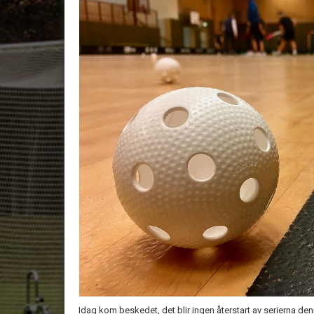
Idag kom beskedet, det blir ingen återstart av serierna den