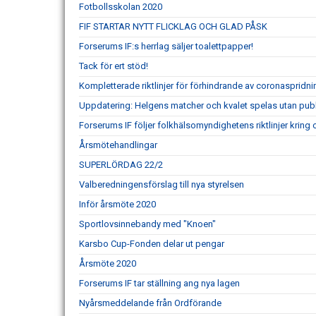
Fotbollsskolan 2020
FIF STARTAR NYTT FLICKLAG OCH GLAD PÅSK
Forserums IF:s herrlag säljer toalettpapper!
Tack för ert stöd!
Kompletterade riktlinjer för förhindrande av coronaspridni
Uppdatering: Helgens matcher och kvalet spelas utan publ
Forserums IF följer folkhälsomyndighetens riktlinjer kring 
Årsmötehandlingar
SUPERLÖRDAG 22/2
Valberedningensförslag till nya styrelsen
Inför årsmöte 2020
Sportlovsinnebandy med "Knoen"
Karsbo Cup-Fonden delar ut pengar
Årsmöte 2020
Forserums IF tar ställning ang nya lagen
Nyårsmeddelande från Ordförande