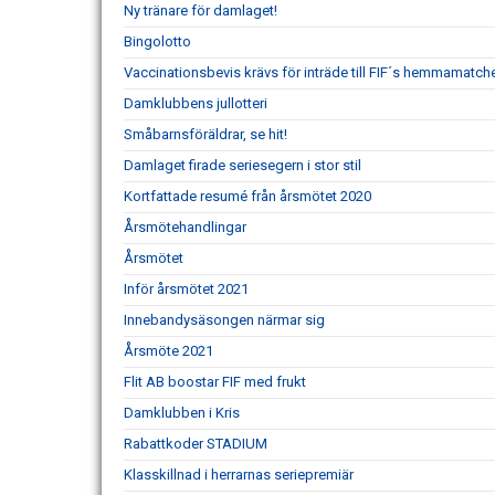
Ny tränare för damlaget!
Bingolotto
Vaccinationsbevis krävs för inträde till FIF´s hemmamatch
Damklubbens jullotteri
Småbarnsföräldrar, se hit!
Damlaget firade seriesegern i stor stil
Kortfattade resumé från årsmötet 2020
Årsmötehandlingar
Årsmötet
Inför årsmötet 2021
Innebandysäsongen närmar sig
Årsmöte 2021
Flit AB boostar FIF med frukt
Damklubben i Kris
Rabattkoder STADIUM
Klasskillnad i herrarnas seriepremiär