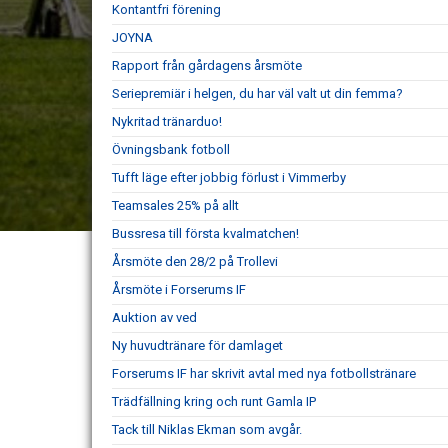
Kontantfri förening
JOYNA
Rapport från gårdagens årsmöte
Seriepremiär i helgen, du har väl valt ut din femma?
Nykritad tränarduo!
Övningsbank fotboll
Tufft läge efter jobbig förlust i Vimmerby
Teamsales 25% på allt
Bussresa till första kvalmatchen!
Årsmöte den 28/2 på Trollevi
Årsmöte i Forserums IF
Auktion av ved
Ny huvudtränare för damlaget
Forserums IF har skrivit avtal med nya fotbollstränare
Trädfällning kring och runt Gamla IP
Tack till Niklas Ekman som avgår.