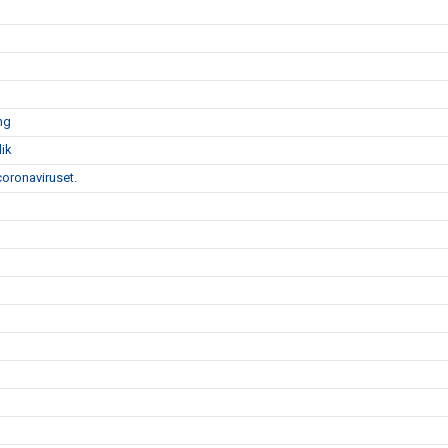
ng
ik
coronaviruset.