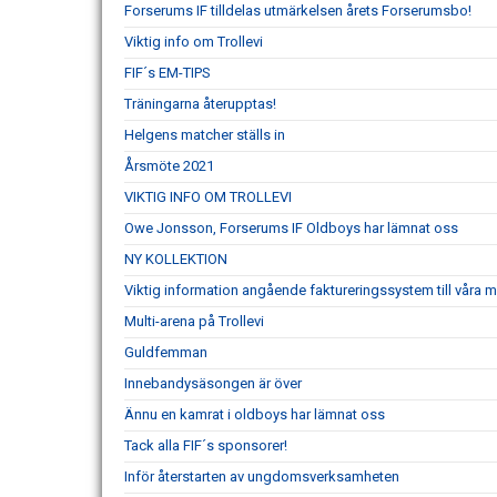
Forserums IF tilldelas utmärkelsen årets Forserumsbo!
Viktig info om Trollevi
FIF´s EM-TIPS
Träningarna återupptas!
Helgens matcher ställs in
Årsmöte 2021
VIKTIG INFO OM TROLLEVI
Owe Jonsson, Forserums IF Oldboys har lämnat oss
NY KOLLEKTION
Viktig information angående faktureringssystem till våra
Multi-arena på Trollevi
Guldfemman
Innebandysäsongen är över
Ännu en kamrat i oldboys har lämnat oss
Tack alla FIF´s sponsorer!
Inför återstarten av ungdomsverksamheten