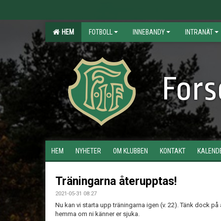
HEM
FOTBOLL
INNEBANDY
INTRANÄT
Fors
HEM
NYHETER
OM KLUBBEN
KONTAKT
KALEND
Träningarna återupptas!
2021-05-31 08:27
Nu kan vi starta upp träningarna igen (v. 22). Tänk dock
hemma om ni känner er sjuka.