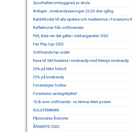
Sporthallen/ombyggnad av skola
Äntligen , innebandysäsongen 22/23 drar igång.
Rabbttkoder till alla spelare och medlemmar i Forserums I
Reflektioner från ordföranden
P06, Bäst när det gäller i Varbergspelen 2022
Fair Play Cup 2022
Ordförande har ordet!
Resa till SM-finalerna i innebandy med Nässjö innebandy
25% på Nike fotboll
25% på Innebandy
Fönsterbyte Trollevi
Forserums vardagshjältar!
10 år som ordförande - nu lämnar Mert posten
GULDFEMMAN
Påminnelse Årsmöte
ÅRSMÖTE 2022