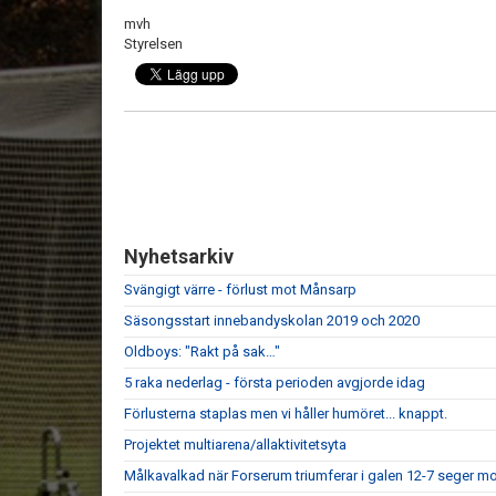
mvh
Styrelsen
Nyhetsarkiv
Svängigt värre - förlust mot Månsarp
Säsongsstart innebandyskolan 2019 och 2020
Oldboys: "Rakt på sak…"
5 raka nederlag - första perioden avgjorde idag
Förlusterna staplas men vi håller humöret... knappt.
Projektet multiarena/allaktivitetsyta
Målkavalkad när Forserum triumferar i galen 12-7 seger mo