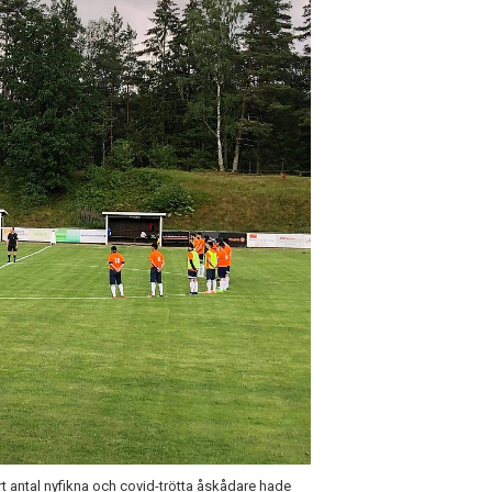
tort antal nyfikna och covid-trötta åskådare hade