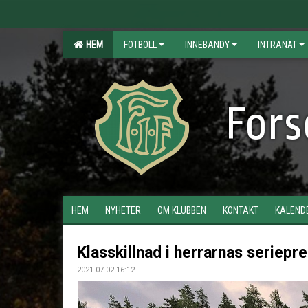
HEM
FOTBOLL
INNEBANDY
INTRANÄT
Fors
HEM
NYHETER
OM KLUBBEN
KONTAKT
KALEND
Klasskillnad i herrarnas seriepr
2021-07-02 16:12