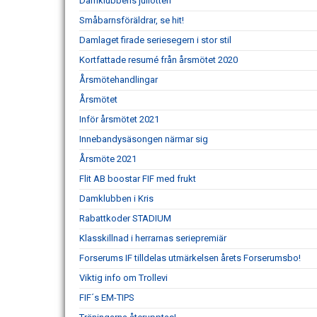
Damklubbens jullotteri
Småbarnsföräldrar, se hit!
Damlaget firade seriesegern i stor stil
Kortfattade resumé från årsmötet 2020
Årsmötehandlingar
Årsmötet
Inför årsmötet 2021
Innebandysäsongen närmar sig
Årsmöte 2021
Flit AB boostar FIF med frukt
Damklubben i Kris
Rabattkoder STADIUM
Klasskillnad i herrarnas seriepremiär
Forserums IF tilldelas utmärkelsen årets Forserumsbo!
Viktig info om Trollevi
FIF´s EM-TIPS