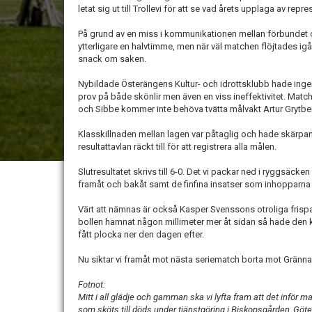
letat sig ut till Trollevi för att se vad årets upplaga av r
På grund av en miss i kommunikationen mellan förbundet o
ytterligare en halvtimme, men när väl matchen flöjtades igå
snack om saken.
Nybildade Österängens Kultur- och idrottsklubb hade inge
prov på både skönlir men även en viss ineffektivitet. Match
och Sibbe kommer inte behöva tvätta målvakt Artur Grytber
Klasskillnaden mellan lagen var påtaglig och hade skärpan
resultattavlan räckt till för att registrera alla målen.
Slutresultatet skrivs till 6-0. Det vi packar ned i ryggsäcke
framåt och bakåt samt de finfina insatser som inhopparna
Värt att nämnas är också Kasper Svenssons otroliga frisp
bollen hamnat någon millimeter mer åt sidan så hade den 
fått plocka ner den dagen efter.
Nu siktar vi framåt mot nästa seriematch borta mot Gränna
Fotnot:
Mitt i all glädje och gamman ska vi lyfta fram att det inför m
som sköts till döds under tjänstgöring i Biskopsgården, Göte