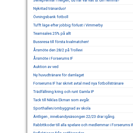
Seriepremiär i helgen, du har väl valt ut din femma?
Nykritad tränarduo!
Övningsbank fotboll
Tufft läge efter jobbig förlust i Vimmerby
Teamsales 25% på allt
Bussresa till första kvalmatchen!
Årsmöte den 28/2 på Trollevi
Årsmöte i Forserums IF
Auktion av ved
Ny huvudtränare för damlaget
Forserums IF har skrivit avtal med nya fotbollstränare
Trädfällning kring och runt Gamla IP
Tack till Niklas Ekman som avgår.
Sporthallen/ombyggnad av skola
Äntligen , innebandysäsongen 22/23 drar igång.
Rabbttkoder till alla spelare och medlemmar i Forserums I