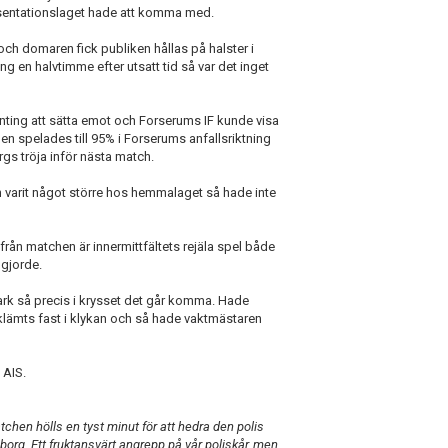
epresentationslaget hade att komma med.
ch domaren fick publiken hållas på halster i
ng en halvtimme efter utsatt tid så var det inget
nting att sätta emot och Forserums IF kunde visa
en spelades till 95% i Forserums anfallsriktning
gs tröja inför nästa match.
 varit något större hos hemmalaget så hade inte
n från matchen är innermittfältets rejäla spel både
 gjorde.
ark så precis i krysset det går komma. Hade
klämts fast i klykan och så hade vaktmästaren
 AIS.
atchen hölls en tyst minut för att hedra den polis
borg. Ett fruktansvärt angrepp på vår poliskår, men