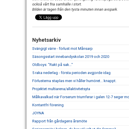
också vårt fria samhälle i stort.
Bilden är tagen från den tysta minuten innan avspark.
Nyhetsarkiv
Svängigt värre - förlust mot Månsarp
Säsongsstart innebandyskolan 2019 och 2020
Oldboys: "Rakt på sak…"
5 raka nederlag - första perioden avgjorde idag
Förlusterna staplas men vi håller humöret... knappt.
Projektet multiarena/allaktivitetsyta
Målkavalkad när Forserum triumferar i galen 12-7 seger mo
Kontantfri förening
JOYNA
Rapport från gårdagens årsmöte