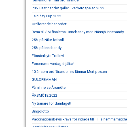
Reflektioner från ordföranden
P06, Bäst när det gäller i Varbergspelen 2022
Fair Play Cup 2022
Ordförande har ordet!
Resa till SM-finalerna i innebandy med Nässjö innebandy
25% på Nike fotboll
25% på Innebandy
Fönsterbyte Trollevi
Forserums vardagshjältar!
10 år som ordförande - nu lämnar Mert posten
GULDFEMMAN
Påminnelse Årsmöte
ÅRSMÖTE 2022
Ny tränare för damlaget!
Bingolotto
Vaccinationsbevis krävs för inträde till FIF´s hemmamatch