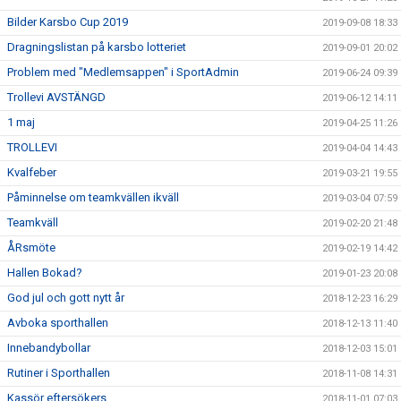
Bilder Karsbo Cup 2019
2019-09-08 18:33
Dragningslistan på karsbo lotteriet
2019-09-01 20:02
Problem med "Medlemsappen" i SportAdmin
2019-06-24 09:39
Trollevi AVSTÄNGD
2019-06-12 14:11
1 maj
2019-04-25 11:26
TROLLEVI
2019-04-04 14:43
Kvalfeber
2019-03-21 19:55
Påminnelse om teamkvällen ikväll
2019-03-04 07:59
Teamkväll
2019-02-20 21:48
ÅRsmöte
2019-02-19 14:42
Hallen Bokad?
2019-01-23 20:08
God jul och gott nytt år
2018-12-23 16:29
Avboka sporthallen
2018-12-13 11:40
Innebandybollar
2018-12-03 15:01
Rutiner i Sporthallen
2018-11-08 14:31
Kassör eftersökers
2018-11-01 07:03