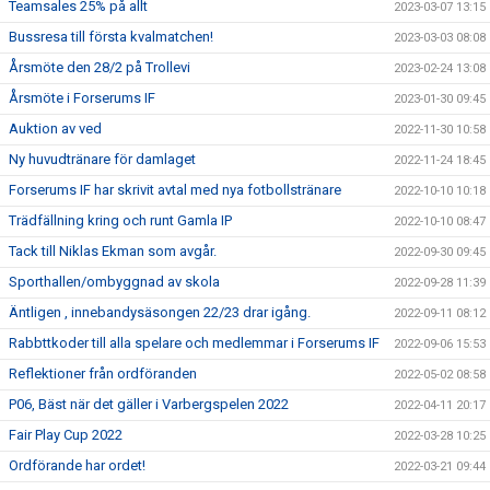
Teamsales 25% på allt
2023-03-07 13:15
Bussresa till första kvalmatchen!
2023-03-03 08:08
Årsmöte den 28/2 på Trollevi
2023-02-24 13:08
Årsmöte i Forserums IF
2023-01-30 09:45
Auktion av ved
2022-11-30 10:58
Ny huvudtränare för damlaget
2022-11-24 18:45
Forserums IF har skrivit avtal med nya fotbollstränare
2022-10-10 10:18
Trädfällning kring och runt Gamla IP
2022-10-10 08:47
Tack till Niklas Ekman som avgår.
2022-09-30 09:45
Sporthallen/ombyggnad av skola
2022-09-28 11:39
Äntligen , innebandysäsongen 22/23 drar igång.
2022-09-11 08:12
Rabbttkoder till alla spelare och medlemmar i Forserums IF
2022-09-06 15:53
Reflektioner från ordföranden
2022-05-02 08:58
P06, Bäst när det gäller i Varbergspelen 2022
2022-04-11 20:17
Fair Play Cup 2022
2022-03-28 10:25
Ordförande har ordet!
2022-03-21 09:44