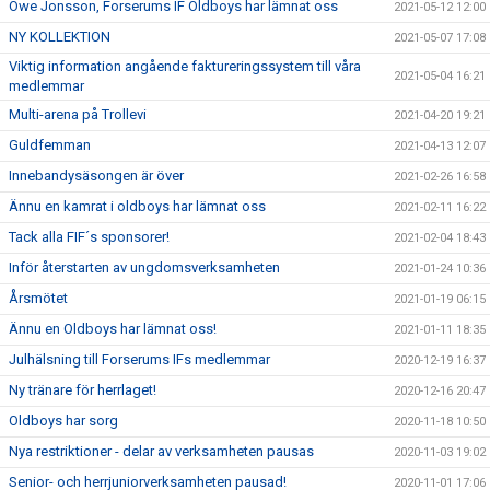
Owe Jonsson, Forserums IF Oldboys har lämnat oss
2021-05-12 12:00
NY KOLLEKTION
2021-05-07 17:08
Viktig information angående faktureringssystem till våra
2021-05-04 16:21
medlemmar
Multi-arena på Trollevi
2021-04-20 19:21
Guldfemman
2021-04-13 12:07
Innebandysäsongen är över
2021-02-26 16:58
Ännu en kamrat i oldboys har lämnat oss
2021-02-11 16:22
Tack alla FIF´s sponsorer!
2021-02-04 18:43
Inför återstarten av ungdomsverksamheten
2021-01-24 10:36
Årsmötet
2021-01-19 06:15
Ännu en Oldboys har lämnat oss!
2021-01-11 18:35
Julhälsning till Forserums IFs medlemmar
2020-12-19 16:37
Ny tränare för herrlaget!
2020-12-16 20:47
Oldboys har sorg
2020-11-18 10:50
Nya restriktioner - delar av verksamheten pausas
2020-11-03 19:02
Senior- och herrjuniorverksamheten pausad!
2020-11-01 17:06