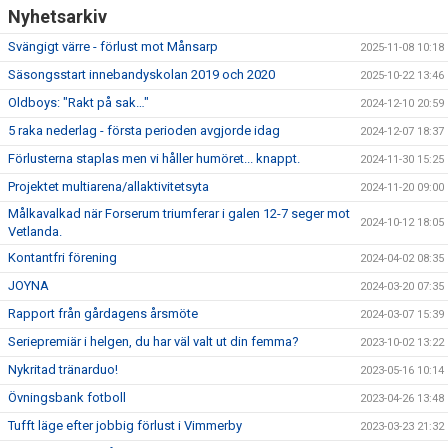
BILDGALLERI
Nyhetsarkiv
Svängigt värre - förlust mot Månsarp
2025-11-08 10:18
DOKUMENT
Säsongsstart innebandyskolan 2019 och 2020
2025-10-22 13:46
VÅRA LAG/TRÄNARE
Oldboys: "Rakt på sak…"
2024-12-10 20:59
5 raka nederlag - första perioden avgjorde idag
2024-12-07 18:37
MATCHER
Förlusterna staplas men vi håller humöret... knappt.
2024-11-30 15:25
VÅRA SPONSORER
Projektet multiarena/allaktivitetsyta
2024-11-20 09:00
Målkavalkad när Forserum triumferar i galen 12-7 seger mot
2024-10-12 18:05
Vetlanda.
Kontantfri förening
2024-04-02 08:35
JOYNA
2024-03-20 07:35
Rapport från gårdagens årsmöte
2024-03-07 15:39
Seriepremiär i helgen, du har väl valt ut din femma?
2023-10-02 13:22
Nykritad tränarduo!
2023-05-16 10:14
Övningsbank fotboll
2023-04-26 13:48
Tufft läge efter jobbig förlust i Vimmerby
2023-03-23 21:32