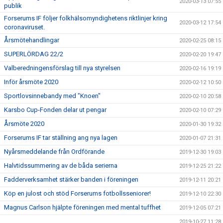
2020-03-13 07:55
publik
Forserums IF följer folkhälsomyndighetens riktlinjer kring
2020-03-12 17:54
coronaviruset.
Årsmötehandlingar
2020-02-25 08:15
SUPERLÖRDAG 22/2
2020-02-20 19:47
Valberedningensförslag till nya styrelsen
2020-02-16 19:19
Inför årsmöte 2020
2020-02-12 10:50
Sportlovsinnebandy med "Knoen"
2020-02-10 20:58
Karsbo Cup-Fonden delar ut pengar
2020-02-10 07:29
Årsmöte 2020
2020-01-30 19:32
Forserums IF tar ställning ang nya lagen
2020-01-07 21:31
Nyårsmeddelande från Ordförande
2019-12-30 19:03
Halvtidssummering av de båda serierna
2019-12-25 21:22
Fadderverksamhet stärker banden i föreningen
2019-12-11 20:21
Köp en julost och stöd Forserums fotbollsseniorer!
2019-12-10 22:30
Magnus Carlson hjälpte föreningen med mental tuffhet
2019-12-05 07:21
2019-10-27 11:28