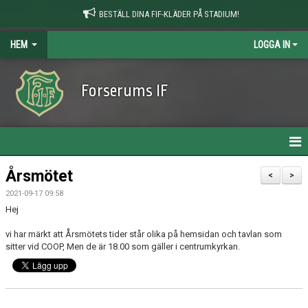
BESTÄLL DINA FIF-KLÄDER PÅ STADIUM!
HEM
LOGGA IN
Forserums IF
HEM
Årsmötet
<
>
2021-09-17 09:58
NYHETER
Hej
OM KLUBBEN
vi har märkt att Årsmötets tider står olika på hemsidan och tavlan som
sitter vid COOP, Men de är 18.00 som gäller i centrumkyrkan.
KONTAKT
KALENDER