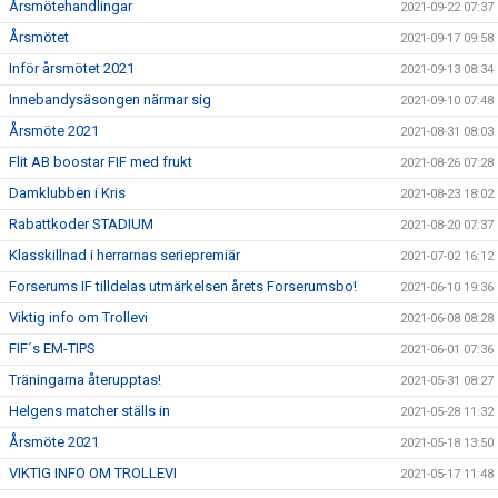
Årsmötehandlingar
2021-09-22 07:37
Årsmötet
2021-09-17 09:58
Inför årsmötet 2021
2021-09-13 08:34
Innebandysäsongen närmar sig
2021-09-10 07:48
Årsmöte 2021
2021-08-31 08:03
Flit AB boostar FIF med frukt
2021-08-26 07:28
Damklubben i Kris
2021-08-23 18:02
Rabattkoder STADIUM
2021-08-20 07:37
Klasskillnad i herrarnas seriepremiär
2021-07-02 16:12
Forserums IF tilldelas utmärkelsen årets Forserumsbo!
2021-06-10 19:36
Viktig info om Trollevi
2021-06-08 08:28
FIF´s EM-TIPS
2021-06-01 07:36
Träningarna återupptas!
2021-05-31 08:27
Helgens matcher ställs in
2021-05-28 11:32
Årsmöte 2021
2021-05-18 13:50
VIKTIG INFO OM TROLLEVI
2021-05-17 11:48