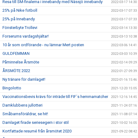
Resa till SM-finalerna i innebandy med Nässjö innebandy
2022-03-17 14:30
25% på Nike fotboll
2022-03-17 07:33
25% på Innebandy
2022-03-17 07:33
Fönsterbyte Trollevi
2022-03-14 13:30
Forserums vardagshjältar!
2022-03-13 10:38
10 år som ordförande - nu lämnar Mert posten
2022-03-06 14:41
GULDFEMMAN
2022-03-03 10:39
Påminnelse Årsmöte
2022-02-14 09:29
ÅRSMÖTE 2022
2022-01-27 09:39
Ny tränare för damlaget!
2022-01-16 15:46
Bingolotto
2021-12-20 15:05
Vaccinationsbevis krävs för inträde till FIF´s hemmamatcher
2021-12-16 14:45
Damklubbens jullotteri
2021-11-24 07:16
Småbarnsföräldrar, se hit!
2021-11-08 07:14
Damlaget firade seriesegern i stor stil
2021-10-02 16:05
Kortfattade resumé från årsmötet 2020
2021-09-22 08:42