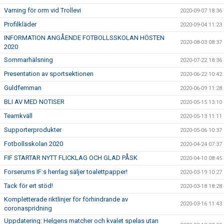
Varning för orm vid Trollevi
2020-09-07 18:36
Profilkläder
2020-09-04 11:23
INFORMATION ANGÅENDE FOTBOLLSSKOLAN HÖSTEN
2020-08-03 08:37
2020
Sommarhälsning
2020-07-22 18:36
Presentation av sportsektionen
2020-06-22 10:42
Guldfemman
2020-06-09 11:28
BLI AV MED NOTISER
2020-05-15 13:10
Teamkväll
2020-05-13 11:11
Supporterprodukter
2020-05-06 10:37
Fotbollsskolan 2020
2020-04-24 07:37
FIF STARTAR NYTT FLICKLAG OCH GLAD PÅSK
2020-04-10 08:45
Forserums IF:s herrlag säljer toalettpapper!
2020-03-19 10:27
Tack för ert stöd!
2020-03-18 18:28
Kompletterade riktlinjer för förhindrande av
2020-03-16 11:43
coronaspridning
Uppdatering: Helgens matcher och kvalet spelas utan