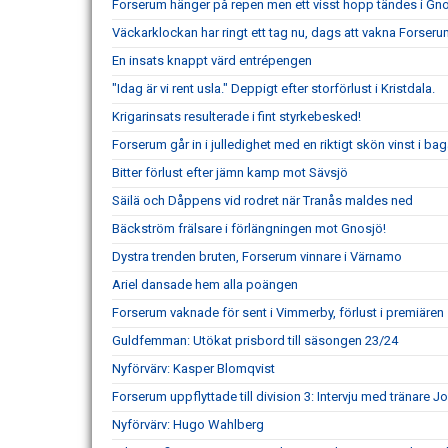
Forserum hänger på repen men ett visst hopp tändes i Gn
Väckarklockan har ringt ett tag nu, dags att vakna Forseru
En insats knappt värd entrépengen
"Idag är vi rent usla." Deppigt efter storförlust i Kristdala.
Krigarinsats resulterade i fint styrkebesked!
Forserum går in i julledighet med en riktigt skön vinst i ba
Bitter förlust efter jämn kamp mot Sävsjö
Säilä och Dåppens vid rodret när Tranås maldes ned
Bäckström frälsare i förlängningen mot Gnosjö!
Dystra trenden bruten, Forserum vinnare i Värnamo
Ariel dansade hem alla poängen
Forserum vaknade för sent i Vimmerby, förlust i premiären
Guldfemman: Utökat prisbord till säsongen 23/24
Nyförvärv: Kasper Blomqvist
Forserum uppflyttade till division 3: Intervju med tränare 
Nyförvärv: Hugo Wahlberg