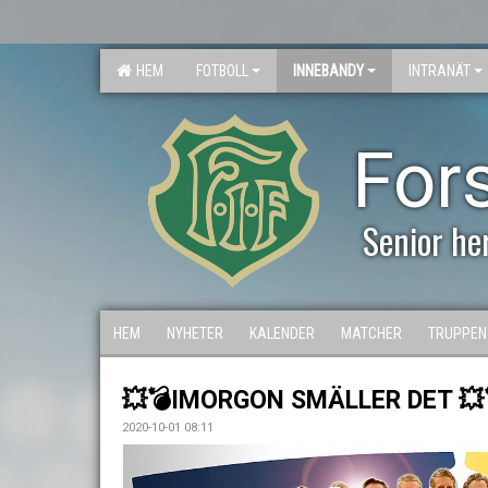
HEM
FOTBOLL
INNEBANDY
INTRANÄT
For
Senior he
HEM
NYHETER
KALENDER
MATCHER
TRUPPEN
💥💣IMORGON SMÄLLER DET 💥
2020-10-01 08:11