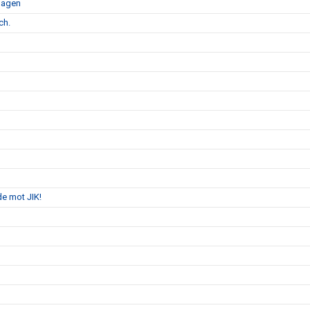
dagen
ch.
de mot JIK!