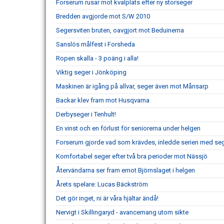
Forserum rusar mot kvalplats efter ny storseger
Bredden avgjorde mot S/W 2010
Segersviten bruten, oavgjort mot Beduinerna
Sanslös målfest i Forsheda
Ropen skalla - 3 poäng i alla!
Viktig seger i Jönköping
Maskinen är igång på allvar, seger även mot Månsarp
Backar klev fram mot Husqvarna
Derbyseger i Tenhult!
En vinst och en förlust för seniorerna under helgen
Forserum gjorde vad som krävdes, inledde serien med se
Komfortabel seger efter två bra perioder mot Nässjö
Återvändarna ser fram emot Björnslaget i helgen
Årets spelare: Lucas Bäckström
Det gör inget, ni är våra hjältar ändå!
Nervigt i Skillingaryd - avancemang utom sikte