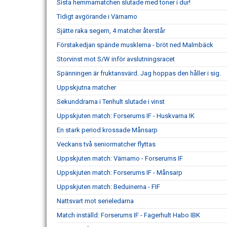
Sista hemmamatchen slutade med toner i dur!
Tidigt avgörande i Värnamo
Sjätte raka segern, 4 matcher återstår
Förstakedjan spände musklerna - bröt ned Malmbäck
Storvinst mot S/W inför avslutningsracet
Spänningen är fruktansvärd. Jag hoppas den håller i sig.
Uppskjutna matcher
Sekunddrama i Tenhult slutade i vinst
Uppskjuten match: Forserums IF - Huskvarna IK
En stark period krossade Månsarp
Veckans två seniormatcher flyttas
Uppskjuten match: Värnamo - Forserums IF
Uppskjuten match: Forserums IF - Månsarp
Uppskjuten match: Beduinerna - FIF
Nattsvart mot serieledarna
Match inställd: Forserums IF - Fagerhult Habo IBK