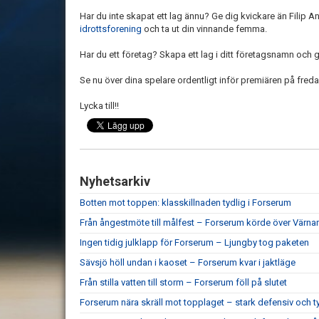
Har du inte skapat ett lag ännu? Ge dig kvickare än Filip 
idrottsforening
och ta ut din vinnande femma.
Har du ett företag? Skapa ett lag i ditt företagsnamn och
Se nu över dina spelare ordentligt inför premiären på fredag,
Lycka till!!
Nyhetsarkiv
Botten mot toppen: klasskillnaden tydlig i Forserum
Från ångestmöte till målfest – Forserum körde över Värn
Ingen tidig julklapp för Forserum – Ljungby tog paketen
Sävsjö höll undan i kaoset – Forserum kvar i jaktläge
Från stilla vatten till storm – Forserum föll på slutet
Forserum nära skräll mot topplaget – stark defensiv och ty