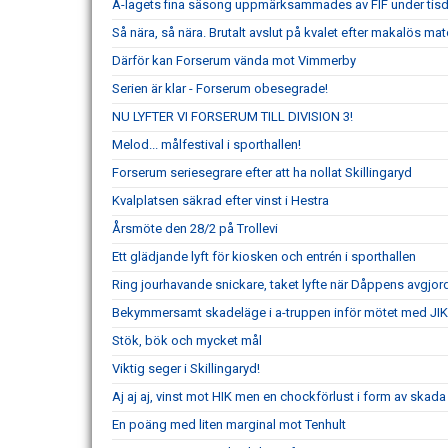
A-lagets fina säsong uppmärksammades av FIF under tis
Så nära, så nära. Brutalt avslut på kvalet efter makalös mat
Därför kan Forserum vända mot Vimmerby
Serien är klar - Forserum obesegrade!
NU LYFTER VI FORSERUM TILL DIVISION 3!
Melod... målfestival i sporthallen!
Forserum seriesegrare efter att ha nollat Skillingaryd
Kvalplatsen säkrad efter vinst i Hestra
Årsmöte den 28/2 på Trollevi
Ett glädjande lyft för kiosken och entrén i sporthallen
Ring jourhavande snickare, taket lyfte när Dåppens avgjor
Bekymmersamt skadeläge i a-truppen inför mötet med JIK
Stök, bök och mycket mål
Viktig seger i Skillingaryd!
Aj aj aj, vinst mot HIK men en chockförlust i form av skada
En poäng med liten marginal mot Tenhult