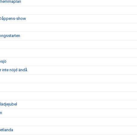
på hemmaplan
h Dåppens-show
songsstarten
osjö
 inte nöjd ändå.
lädjejubel
en
Vetlanda