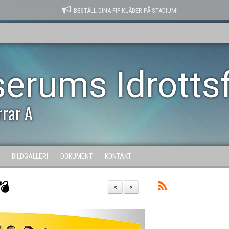
BESTÄLL DINA FIF-KLÄDER PÅ STADIUM!
serums Idrotts
rrar A
BILDGALLERI
DOKUMENT
KONTAKT
💣
<
>