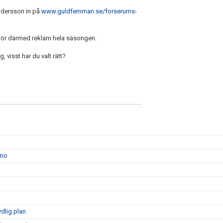
Andersson in på
www.guldfemman.se/forserums-
 gör därmed reklam hela säsongen.
 visst har du valt rätt?
amo
dlig plan