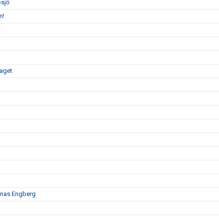
osjö
m!
gaget
Jonas Engberg