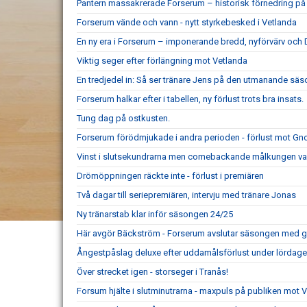
Pantern massakrerade Forserum – historisk förnedring 
Forserum vände och vann - nytt styrkebesked i Vetlanda
En ny era i Forserum – imponerande bredd, nyförvärv oc
Viktig seger efter förlängning mot Vetlanda
En tredjedel in: Så ser tränare Jens på den utmanande sä
Forserum halkar efter i tabellen, ny förlust trots bra insats.
Tung dag på ostkusten.
Forserum förödmjukade i andra perioden - förlust mot Gn
Vinst i slutsekundrarna men comebackande målkungen var
Drömöppningen räckte inte - förlust i premiären
Två dagar till seriepremiären, intervju med tränare Jonas
Ny tränarstab klar inför säsongen 24/25
Här avgör Bäckström - Forserum avslutar säsongen med g
Ångestpåslag deluxe efter uddamålsförlust under lördag
Över strecket igen - storseger i Tranås!
Forsum hjälte i slutminutrarna - maxpuls på publiken mot 